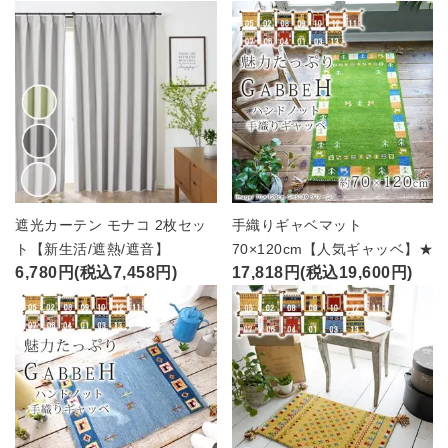
遮光カーテン モナコ 2枚セッ
手織りギャベマット
ト【新生活/遮熱/遮音】
70×120cm【人気ギャッベ】★
6,780円(税込7,458円)
17,818円(税込19,600円)