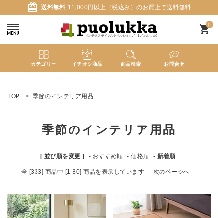
card_giftcard
送料無料
11,000円以上（税込み）のお買上で送料無料
0
shopping_cart
カテゴリー
イチオシ商品
商品検索
お問合せ
ACCOUNT MENU
ようこそ ゲスト 様
TOP
季節のインテリア用品
meeting_room
person
ログイン
新規会員登録
季節のインテリア用品
search
[ 並び順を変更 ]
-
おすすめ順
-
価格順
-
新着順
全 [333] 商品中 [1-80] 商品を表示しています
次のページへ
新着商品
カテゴリーから探す