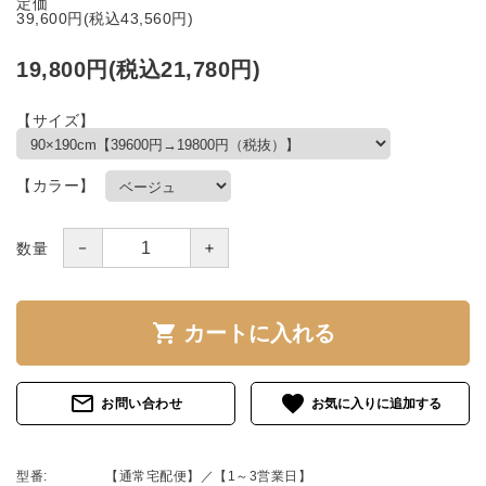
定価
39,600円(税込43,560円)
19,800円(税込21,780円)
【サイズ】
【カラー】
－
＋
数量
shopping_cart
カートに入れる
mail_outline
favorite
お問い合わせ
型番:
【通常宅配便】／【1～3営業日】