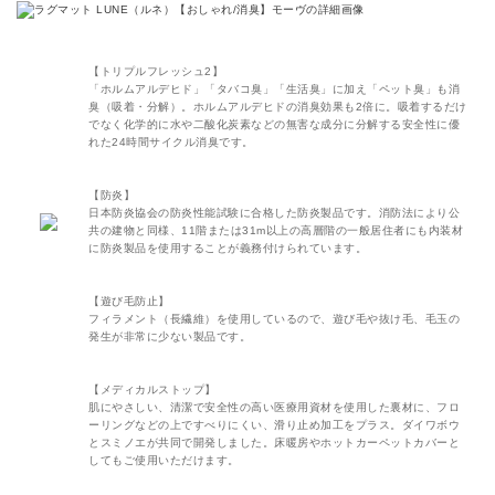
【トリプルフレッシュ2】
「ホルムアルデヒド」「タバコ臭」「生活臭」に加え「ペット臭」も消
臭（吸着・分解）。ホルムアルデヒドの消臭効果も2倍に。吸着するだけ
でなく化学的に水や二酸化炭素などの無害な成分に分解する安全性に優
れた24時間サイクル消臭です。
【防炎】
日本防炎協会の防炎性能試験に合格した防炎製品です。消防法により公
共の建物と同様、11階または31m以上の高層階の一般居住者にも内装材
に防炎製品を使用することが義務付けられています。
【遊び毛防止】
フィラメント（長繊維）を使用しているので、遊び毛や抜け毛、毛玉の
発生が非常に少ない製品です。
【メディカルストップ】
肌にやさしい、清潔で安全性の高い医療用資材を使用した裏材に、フロ
ーリングなどの上ですべりにくい、滑り止め加工をプラス。ダイワボウ
とスミノエが共同で開発しました。床暖房やホットカーペットカバーと
してもご使用いただけます。