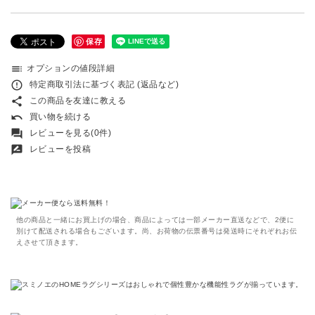
保存
toc
オプションの値段詳細
error_outline
特定商取引法に基づく表記 (返品など)
share
この商品を友達に教える
undo
買い物を続ける
forum
レビューを見る(0件)
rate_review
レビューを投稿
他の商品と一緒にお買上げの場合、商品によっては一部メーカー直送などで、2便に
別けて配送される場合もございます。尚、お荷物の伝票番号は発送時にそれぞれお伝
えさせて頂きます。