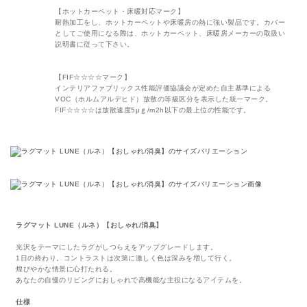
【ホットカーペット・床暖対応マーク】
耐熱加工をし、ホットカーペットや床暖房の熱に強い製品です。カバー
としてご使用になる際は、ホットカーペット、床暖房メーカーの取扱い
説明書に従って下さい。
【FIF☆☆☆☆マーク】
インテリアファブリックス性能評価協議会が定めた自主基準による
VOC（ホルムアルデヒド）放散の等級区分を表示した統一マーク。
FIF☆☆☆☆は放散速度5μｇ/m2h以下の最上位の性能です。
ラグマット LUNE（ルネ）【おしゃれ/消臭】
光沢をテーマにしたラグがしつらえをアップグレードします。
1日の終わり
。コントラストは次第に激しく色は深みを増して行く。
煌びやかな情景に心打たれる。
あなたの自慢のリビングにおしゃれで高機能な主役になるアイテムを。
仕様