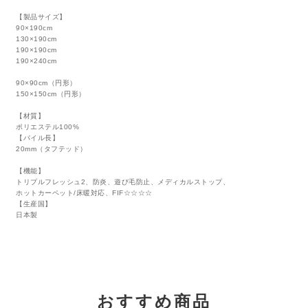
【製品サイズ】
90×190cm
130×190cm
190×190cm
190×240cm
90×90cm（円形）
150×150cm（円形）
【材質】
ポリエステル100%
【パイル長】
20mm（タフテッド）
【機能】
トリプルフレッシュ2、防炎、遊び毛防止、メディカルストップ、
ホットカーペット/床暖対応、FIF☆☆☆☆
【生産国】
日本製
おすすめ商品