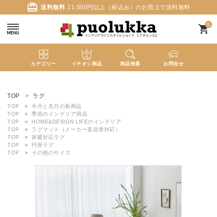
card_giftcard
送料無料
11,000円以上（税込み）のお買上で送料無料
0
shopping_cart
カテゴリー
イチオシ商品
商品検索
お問合せ
ACCOUNT MENU
ようこそ ゲスト 様
TOP
ラグ
TOP
今月と先月の新商品
TOP
季節のインテリア用品
meeting_room
person
ログイン
新規会員登録
TOP
HOME&DESIGN LIFEのインテリア
TOP
ラグマット（メーカー直送便対応）
TOP
床暖対応ラグ
TOP
円形ラグ
search
TOP
その他のサイズ
新着商品
カテゴリーから探す