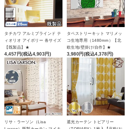
タチカワ アルミブラインド テ
タペストリーキット マリメッ
ィオリオ アイボリー 各サイズ
コ生地専用（1480mm）【北
【既製品】★
欧生地/壁掛け/自作】★
4,457円(税込4,903円)
3,980円(税込4,378円)
リサ・ラーソン（Lisa
遮光カーテン トピアリー
Larson）既製カーテン マイキ
（TOPIARY）1枚入【北欧/お