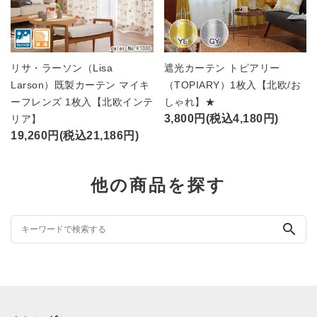
リサ・ラーソン（Lisa
遮光カーテン トピアリー
Larson）既製カーテン マイキ
（TOPIARY）1枚入【北欧/お
ーフレンズ 1枚入【北欧インテ
しゃれ】★
3,800円(税込4,180円)
リア】
19,260円(税込21,186円)
他の商品を探す
search