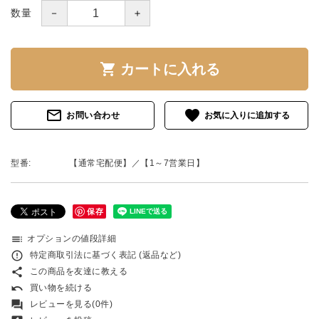
－
＋
数量
shopping_cart
カートに入れる
mail_outline
favorite
お問い合わせ
型番:
【通常宅配便】／【1～7営業日】
保存
toc
オプションの値段詳細
error_outline
特定商取引法に基づく表記 (返品など)
share
この商品を友達に教える
undo
買い物を続ける
forum
レビューを見る(0件)