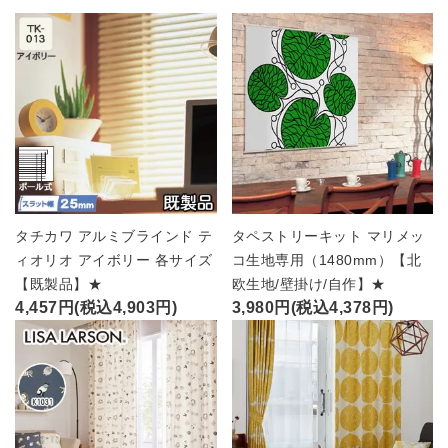
タチカワ アルミブラインド テ
タペストリーキット マリメッ
ィオリオ アイボリー 各サイズ
コ生地専用（1480mm）【北
【既製品】★
欧生地/壁掛け/自作】★
4,457円(税込4,903円)
3,980円(税込4,378円)