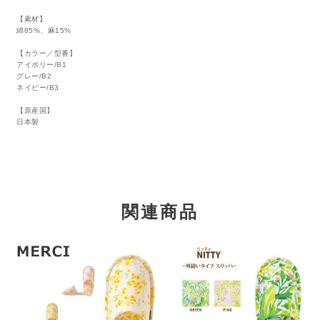
【素材】
綿85%、麻15%
【カラー／型番】
アイボリー/B1
グレー/B2
ネイビー/B3
【原産国】
日本製
関連商品