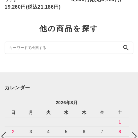
19,260円(税込21,186円)
他の商品を探す
search
カレンダー
2026年8月
日
月
火
水
木
金
土
1
2
3
4
5
6
7
8