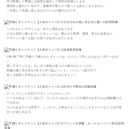
冬の乾燥した季節には湿気を放出して室内を快適にします。
通気性に優れているので、床暖房や畳の上で使っても熱がこもりません。
一年通して快適に使えるのがウールの魅力なのです。
このかわいいデザインは、全てに意味があります。
人生の節目に織られていたギャッベは、豊かさや長寿、健康、幸せな未来など、
デザインに様々な想いや祈りが込められています。
1枚1枚丁寧に手織りで織られたギャッベは、2つとして同じものはなく全て一点モ
ノ。
同じデザインでも、少しずつ表情が違うのが魅力のひとつです。
熟練の織り手が糸を1本ずつ手で結ぶハンドノットという織り方で、
多くの時間と手間をかけて作り上げられたギャッベ。
びっしりとした目付けでボリュームがたっぷり。
パイルが詰まっているので、ゴミが入り込みにくいので通常のお手入れは掃除機だけ
で大丈夫。
コシのあるウール使用で、しっかりした厚みとざっくりとしたギャッベならではの風
合いが楽しめます。