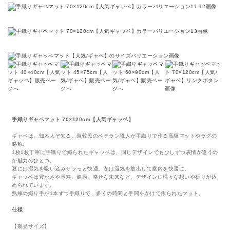
手織りギャベマット 70×120cm【人気ギャッベ】
ギャベは、知る人ぞ知る、遊牧民のベテラン職人が手織りで作る高級マットやラグの
略称。
1枚1枚丁寧に手織りで織られたギャッベは、同じデザインでも少しずつ表情が違うの
が魅力のひとつ。
夏には湿気を吸い込みサラっと快適。冬は湿気を放出して室内を快適に。
ギャッベは豊かさや長寿、健康、幸せな未来など、デザインに様々な想いや祈りが込
められています。
熟練の織り手が1本ずつ手織りで、多くの時間と手間をかけて作られたマット。
仕様
【製品サイズ】