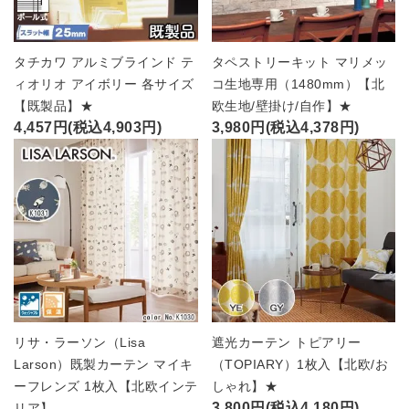
タチカワ アルミブラインド テ
タペストリーキット マリメッ
ィオリオ アイボリー 各サイズ
コ生地専用（1480mm）【北
【既製品】★
欧生地/壁掛け/自作】★
4,457円(税込4,903円)
3,980円(税込4,378円)
リサ・ラーソン（Lisa
遮光カーテン トピアリー
Larson）既製カーテン マイキ
（TOPIARY）1枚入【北欧/お
ーフレンズ 1枚入【北欧インテ
しゃれ】★
3,800円(税込4,180円)
リア】