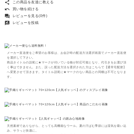
share
この商品を友達に教える
undo
買い物を続ける
forum
レビューを見る(0件)
rate_review
レビューを投稿
メーカー直送便をご希望のお客様は、お会計時の配送方法選択画面でメーカー直送便
を選択して下さい。
商品タイトルの語尾に★マークが付いている物が対応可能となり、代引きをお選び頂
く事はできません。また、誤った配送方法を選択された方はこちらで【通常宅配便】
へ変更させて頂きます。タイトル語尾に★マークのない商品との同梱は不可となりま
す。
天然素材でありながら、とっても高機能なウール。夏の汗ばむ季節には湿気を吸い込
み、サラっと快適に。