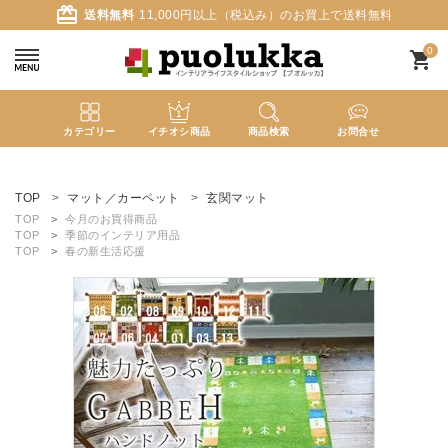
card_giftcard
送料無料
11,000円以上（税込み）のお買上で送料無料
0
shopping_cart
カテゴリー
イチオシ商品
商品検索
お問合せ
ACCOUNT MENU
ようこそ ゲスト 様
TOP
マット／カーペット
玄関マット
TOP
今月のお買得商品
TOP
季節のインテリア用品
meeting_room
person
ログイン
新規会員登録
TOP
春の新生活応援
search
新着商品
カテゴリーから探す