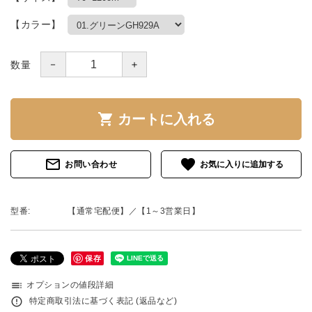
【カラー】
－
＋
数量
shopping_cart
カートに入れる
mail_outline
favorite
お問い合わせ
型番:
【通常宅配便】／【1～3営業日】
保存
toc
オプションの値段詳細
error_outline
特定商取引法に基づく表記 (返品など)