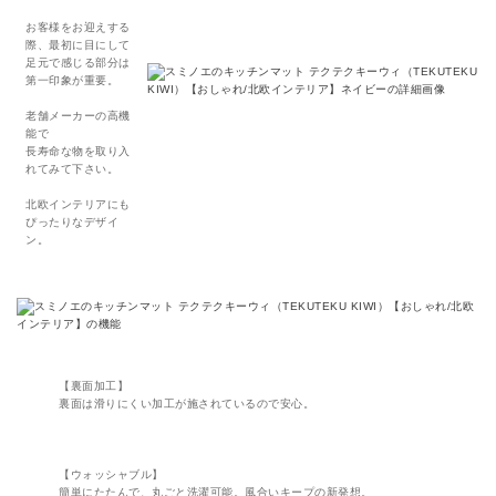
お客様をお迎えする
際、最初に目にして
足元で感じる部分は
第一印象が重要。
老舗メーカーの高機
能で
長寿命な物を取り入
れてみて下さい。
北欧インテリアにも
ぴったりなデザイ
ン。
【裏面加工】
裏面は滑りにくい加工が施されているので安心。
【ウォッシャブル】
簡単にたたんで、丸ごと洗濯可能。風合いキープの新発想。