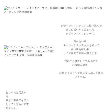
デザインをインテリアに取り込んで
楽しむ想いから生まれた、
デザインライフシリーズ。
飛べない鳥、
キーウィがテクテク歩き回って
食べ物を探し中、
サイズ展開で足跡が増えます。
汚れても丸洗いができるので
お掃除が簡単。
北欧テイストを手軽に楽しめる手軽な
アイテム。
おしゃれは足元か
ら。
風水の重要アイテム
として上げられる玄
関マット。