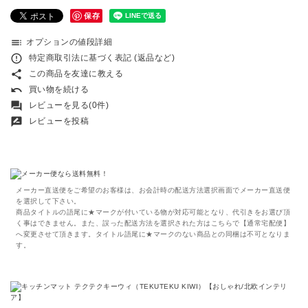
保存
toc
オプションの値段詳細
error_outline
特定商取引法に基づく表記 (返品など)
share
この商品を友達に教える
undo
買い物を続ける
forum
レビューを見る(0件)
rate_review
レビューを投稿
メーカー直送便をご希望のお客様は、お会計時の配送方法選択画面でメーカー直送便
を選択して下さい。
商品タイトルの語尾に★マークが付いている物が対応可能となり、代引きをお選び頂
く事はできません。また、誤った配送方法を選択された方はこちらで【通常宅配便】
へ変更させて頂きます。タイトル語尾に★マークのない商品との同梱は不可となりま
す。