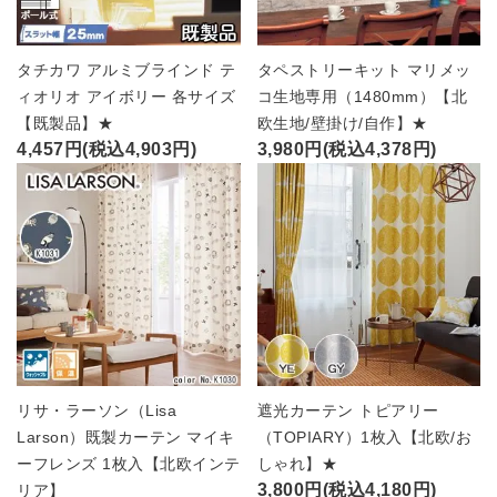
タチカワ アルミブラインド テ
タペストリーキット マリメッ
ィオリオ アイボリー 各サイズ
コ生地専用（1480mm）【北
【既製品】★
欧生地/壁掛け/自作】★
4,457円(税込4,903円)
3,980円(税込4,378円)
リサ・ラーソン（Lisa
遮光カーテン トピアリー
Larson）既製カーテン マイキ
（TOPIARY）1枚入【北欧/お
ーフレンズ 1枚入【北欧インテ
しゃれ】★
3,800円(税込4,180円)
リア】