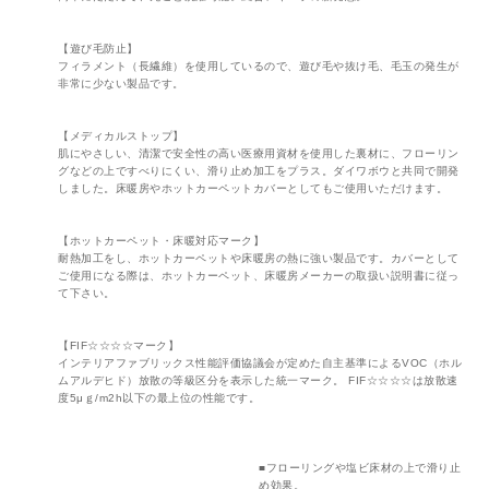
【遊び毛防止】
フィラメント（長繊維）を使用しているので、遊び毛や抜け毛、毛玉の発生が
非常に少ない製品です。
【メディカルストップ】
肌にやさしい、清潔で安全性の高い医療用資材を使用した裏材に、フローリン
グなどの上ですべりにくい、滑り止め加工をプラス。ダイワボウと共同で開発
しました。床暖房やホットカーペットカバーとしてもご使用いただけます。
【ホットカーペット・床暖対応マーク】
耐熱加工をし、ホットカーペットや床暖房の熱に強い製品です。カバーとして
ご使用になる際は、ホットカーペット、床暖房メーカーの取扱い説明書に従っ
て下さい。
【FIF☆☆☆☆マーク】
インテリアファブリックス性能評価協議会が定めた自主基準によるVOC（ホル
ムアルデヒド）放散の等級区分を表示した統一マーク。 FIF☆☆☆☆は放散速
度5μｇ/m2h以下の最上位の性能です。
■フローリングや塩ビ床材の上で滑り止
め効果。