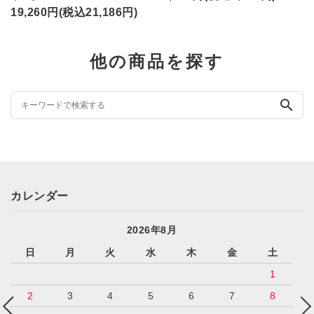
19,260円(税込21,186円)
他の商品を探す
search
カレンダー
2026年8月
日
月
火
水
木
金
土
1
2
3
4
5
6
7
8