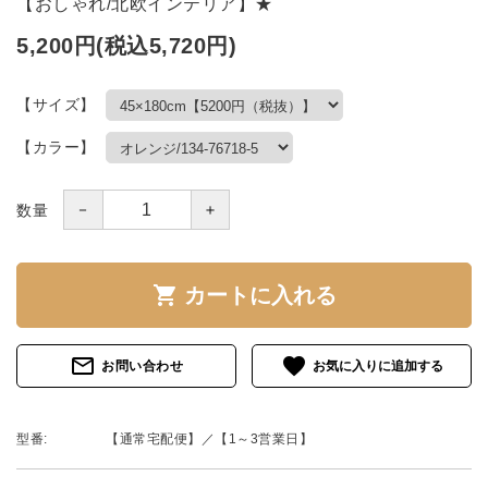
【おしゃれ/北欧インテリア】★
5,200円(税込5,720円)
【サイズ】
【カラー】
－
＋
数量
shopping_cart
カートに入れる
mail_outline
favorite
お問い合わせ
型番:
【通常宅配便】／【1～3営業日】