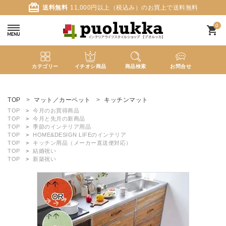
card_giftcard
送料無料
11,000円以上（税込み）のお買上で送料無料
0
shopping_cart
カテゴリー
イチオシ商品
商品検索
お問合せ
ACCOUNT MENU
ようこそ ゲスト 様
TOP
マット／カーペット
キッチンマット
TOP
今月のお買得商品
TOP
今月と先月の新商品
meeting_room
person
ログイン
新規会員登録
TOP
季節のインテリア用品
TOP
HOME&DESIGN LIFEのインテリア
TOP
キッチン用品（メーカー直送便対応）
TOP
結婚祝い
search
TOP
新築祝い
新着商品
カテゴリーから探す