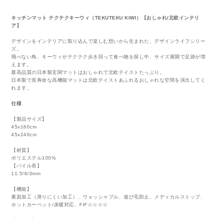
キッチンマット テクテクキーウィ（TEKUTEKU KIWI）【おしゃれ/北欧インテリ
ア】
デザインをインテリアに取り込んで楽しむ想いから生まれた、デザインライフシリー
ズ。
飛べない鳥、キーウィがテクテク歩き回って食べ物を探し中、サイズ展開で足跡が増
えます。
最高品質の日本製玄関マットはおしゃれで北欧テイストたっぷり。
日本製で長寿命な高機能マットは北欧テイストあふれるおしゃれな空間を演出してく
れます。
仕様
【製品サイズ】
45x180cm
45x240cm
【材質】
ポリエステル100%
【パイル長】
11.5/6/3mm
【機能】
裏面加工（滑りにくい加工）、ウォッシャブル、遊び毛防止、メディカルストップ、
ホットカーペット/床暖対応、FIF☆☆☆☆