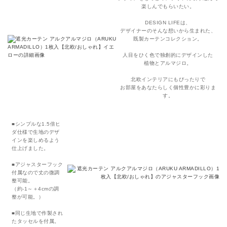
楽しんでもらいたい。
DESIGN LIFEは、
デザイナーのそんな想いから生まれた、
既製カーテンコレクション。
人目をひく色で独創的にデザインした
植物とアルマジロ。
北欧インテリアにもぴったりで
お部屋をあなたらしく個性豊かに彩りま
す。
■シンプルな1.5倍ヒ
ダ仕様で生地のデザ
インを楽しめるよう
仕上げました。
■アジャスターフック
付属なので丈の微調
整可能。
（約-1～＋4cmの調
整が可能。）
■同じ生地で作製され
たタッセルを付属。