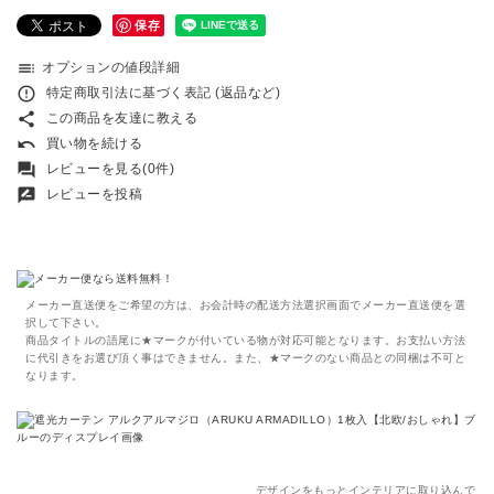
保存
toc
オプションの値段詳細
error_outline
特定商取引法に基づく表記 (返品など)
share
この商品を友達に教える
undo
買い物を続ける
forum
レビューを見る(0件)
rate_review
レビューを投稿
メーカー直送便をご希望の方は、お会計時の配送方法選択画面でメーカー直送便を選
択して下さい。
商品タイトルの語尾に★マークが付いている物が対応可能となります。お支払い方法
に代引きをお選び頂く事はできません。また、★マークのない商品との同梱は不可と
なります。
デザインをもっとインテリアに取り込んで