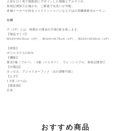
人目をひく色で独創的にデザインした植物とアルマジロ。
形状記憶加工が施され、ご家庭で丸洗いが可能。
老舗メーカーが誇るメイドインジャパンならではの高機能遮光カーテン。
仕様
※（1P）とは、両開きの場合の片側1枚を差します。
【製品サイズ】
W100×H135cm（1P）、W100×H178cm（1P）、W100×H200cm（1P）
【材質】
ポリエステル100%
【機能】
遮光2級（ブルー）・3級（イエロー）、ウォッシャブル、形状記憶加工
【付属品】
タッセル、アジャスターフック（丈の調整可能）
【ヒダ】
1.5倍（2つ山）
【製造国】
日本
おすすめ商品