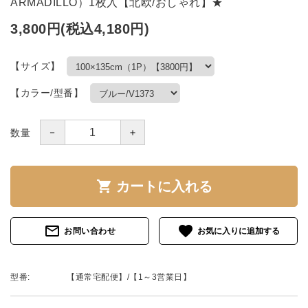
ARMADILLO）1枚入【北欧/おしゃれ】★
3,800円(税込4,180円)
【サイズ】
【カラー/型番】
－
＋
数量
shopping_cart
カートに入れる
mail_outline
favorite
お問い合わせ
型番:
【通常宅配便】/【1～3営業日】