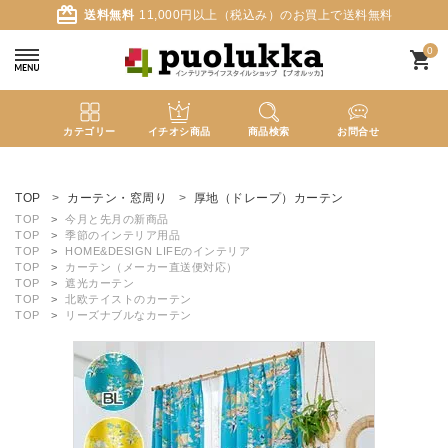
card_giftcard
送料無料
11,000円以上（税込み）のお買上で送料無料
0
shopping_cart
カテゴリー
イチオシ商品
商品検索
お問合せ
ACCOUNT MENU
ようこそ ゲスト 様
TOP
カーテン・窓周り
厚地（ドレープ）カーテン
TOP
今月と先月の新商品
TOP
季節のインテリア用品
meeting_room
person
ログイン
新規会員登録
TOP
HOME&DESIGN LIFEのインテリア
TOP
カーテン（メーカー直送便対応）
TOP
遮光カーテン
TOP
北欧テイストのカーテン
search
TOP
リーズナブルなカーテン
新着商品
カテゴリーから探す