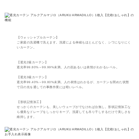
【ウォッシャブルカーテン】
ご家庭の洗濯機で洗えます。洗濯による伸縮もほとんどなく、シワになりにく
いカーテン。
【遮光2級カーテン】
遮光率99.80%～99.99%未満。人の顔あるいは表情がわかるレベル。
【遮光3級カーテン】
遮光率99.40%～99.80%未満。人の表情はわかるが、カーテンを閉めた状態
で日の光を通しての事務作業には暗いレベル。
【形状記憶加工】
せっかくのカーテンも、美しいウェーブがでなければ台無し。形状記憶加工な
ら優美なドレープをしっかりキープ。洗濯しても吊り干しするだけで美しさを
維持します。