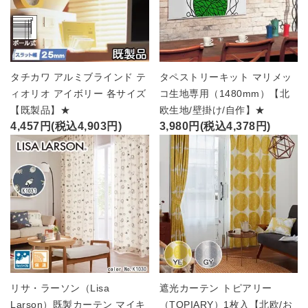
タチカワ アルミブラインド テ
タペストリーキット マリメッ
ィオリオ アイボリー 各サイズ
コ生地専用（1480mm）【北
【既製品】★
欧生地/壁掛け/自作】★
4,457円(税込4,903円)
3,980円(税込4,378円)
リサ・ラーソン（Lisa
遮光カーテン トピアリー
Larson）既製カーテン マイキ
（TOPIARY）1枚入【北欧/お