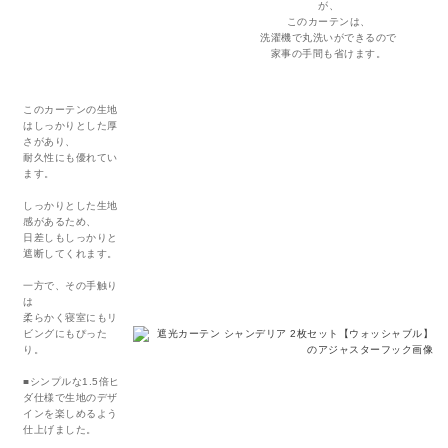
が、
このカーテンは、
洗濯機で丸洗いができるので
家事の手間も省けます。
このカーテンの生地
はしっかりとした厚
さがあり、
耐久性にも優れてい
ます。
しっかりとした生地
感があるため、
日差しもしっかりと
遮断してくれます。
一方で、その手触り
は
柔らかく寝室にもリ
ビングにもぴった
り。
■シンプルな1.5倍ヒ
ダ仕様で生地のデザ
インを楽しめるよう
仕上げました。