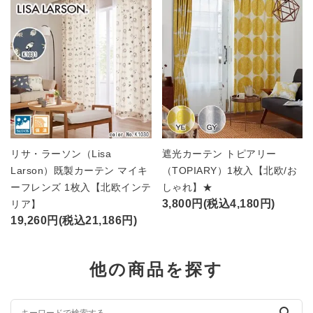
リサ・ラーソン（Lisa
遮光カーテン トピアリー
Larson）既製カーテン マイキ
（TOPIARY）1枚入【北欧/お
ーフレンズ 1枚入【北欧インテ
しゃれ】★
3,800円(税込4,180円)
リア】
19,260円(税込21,186円)
他の商品を探す
search