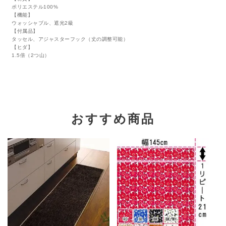
ポリエステル100%
【機能】
ウォッシャブル、遮光2級
【付属品】
タッセル、アジャスターフック（丈の調整可能）
【ヒダ】
1.5倍（2つ山）
おすすめ商品