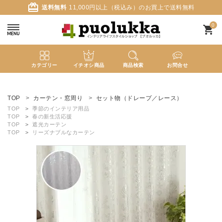
card_giftcard
送料無料
11,000円以上（税込み）のお買上で送料無料
0
shopping_cart
カテゴリー
イチオシ商品
商品検索
お問合せ
ACCOUNT MENU
ようこそ ゲスト 様
TOP
カーテン・窓周り
セット物（ドレープ／レース）
TOP
季節のインテリア用品
TOP
春の新生活応援
meeting_room
person
ログイン
新規会員登録
TOP
遮光カーテン
TOP
リーズナブルなカーテン
search
新着商品
カテゴリーから探す