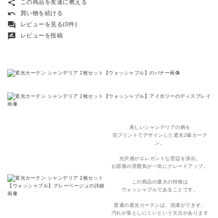
share
この商品を友達に教える
undo
買い物を続ける
forum
レビューを見る(0件)
rate_review
レビューを投稿
美しいシャンデリアの柄を
箔プリントでデザインした遮光2級カーテ
ン。
光沢感がエレガントな窓辺を演出。
お部屋の雰囲気が一気にグレードアップ。
この商品の最大の特徴は
ウォッシャブルであることです。
普通の遮光カーテンは、洗濯ができず、
汚れが落としにくいという欠点があります