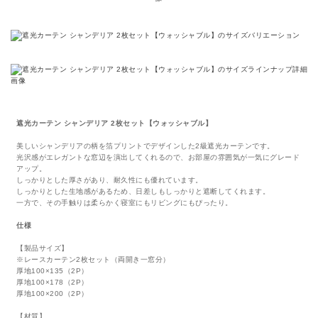
遮光カーテン シャンデリア 2枚セット【ウォッシャブル】
美しいシャンデリアの柄を箔プリントでデザインした2級遮光カーテンです。
光沢感がエレガントな窓辺を演出してくれるので、お部屋の雰囲気が一気にグレード
アップ。
しっかりとした厚さがあり、耐久性にも優れています。
しっかりとした生地感があるため、日差しもしっかりと遮断してくれます。
一方で、その手触りは柔らかく寝室にもリビングにもぴったり。
仕様
【製品サイズ】
※レースカーテン2枚セット（両開き一窓分）
厚地100×135（2P）
厚地100×178（2P）
厚地100×200（2P）
【材質】