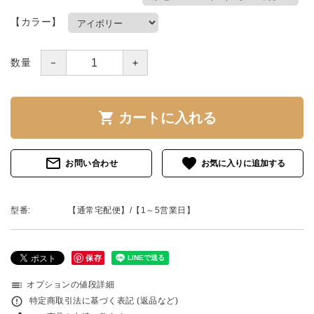
【カラー】
－
＋
数量
shopping_cart
カートに入れる
mail_outline
favorite
お問い合わせ
型番:
【通常宅配便】/【1～5営業日】
保存
toc
オプションの値段詳細
error_outline
特定商取引法に基づく表記 (返品など)