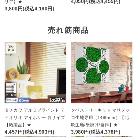
4,050円(税込4,455円)
リア】★
3,800円(税込4,180円)
売れ筋商品
タチカワ アルミブラインド テ
タペストリーキット マリメッ
ィオリオ アイボリー 各サイズ
コ生地専用（1480mm）【北
【既製品】★
欧生地/壁掛け/自作】★
4,457円(税込4,903円)
3,980円(税込4,378円)