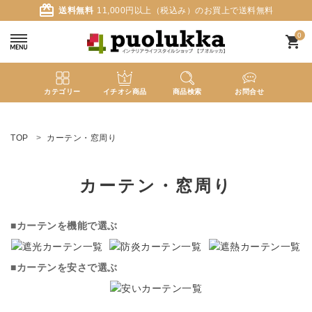
card_giftcard
送料無料
11,000円以上（税込み）のお買上で送料無料
0
shopping_cart
カテゴリー
イチオシ商品
商品検索
お問合せ
ACCOUNT MENU
ようこそ ゲスト 様
TOP
カーテン・窓周り
meeting_room
person
ログイン
新規会員登録
カーテン・窓周り
search
■カーテンを機能で選ぶ
新着商品
■カーテンを安さで選ぶ
カテゴリーから探す