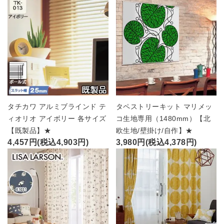
タチカワ アルミブラインド テ
タペストリーキット マリメッ
ィオリオ アイボリー 各サイズ
コ生地専用（1480mm）【北
【既製品】★
欧生地/壁掛け/自作】★
4,457円(税込4,903円)
3,980円(税込4,378円)