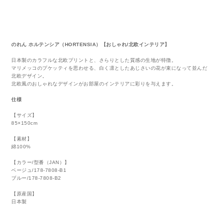
のれん ホルテンシア（HORTENSIA）【おしゃれ/北欧インテリア】
日本製のカラフルな北欧プリントと、さらりとした質感の生地が特徴。
マリメッコのプケッティを思わせる、白く凛としたあじさいの花が束になって並んだ
北欧デザイン。
北欧風のおしゃれなデザインがお部屋のインテリアに彩りを与えます。
仕様
【サイズ】
85×150cm
【素材】
綿100%
【カラー/型番（JAN）】
ベージュ/178-7808-B1
ブルー/178-7808-B2
【原産国】
日本製