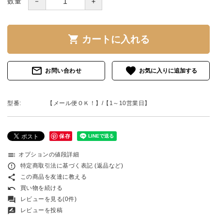
－
＋
数量
shopping_cart
カートに入れる
mail_outline
favorite
お問い合わせ
型番:
【メール便ＯＫ！】/【1～10営業日】
保存
toc
オプションの値段詳細
error_outline
特定商取引法に基づく表記 (返品など)
share
この商品を友達に教える
undo
買い物を続ける
forum
レビューを見る(0件)
rate_review
レビューを投稿