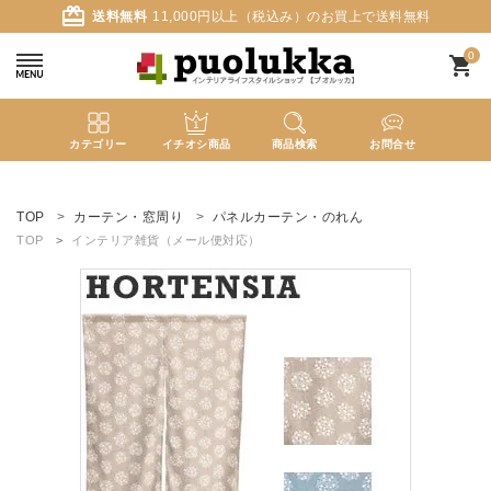
card_giftcard
送料無料
11,000円以上（税込み）のお買上で送料無料
0
shopping_cart
カテゴリー
イチオシ商品
商品検索
お問合せ
ACCOUNT MENU
ようこそ ゲスト 様
TOP
カーテン・窓周り
パネルカーテン・のれん
TOP
インテリア雑貨（メール便対応）
meeting_room
person
ログイン
新規会員登録
search
新着商品
カテゴリーから探す