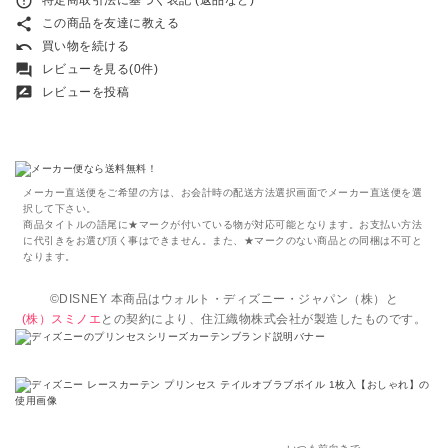
error_outline
share
この商品を友達に教える
undo
買い物を続ける
forum
レビューを見る(0件)
rate_review
レビューを投稿
メーカー直送便をご希望の方は、お会計時の配送方法選択画面でメーカー直送便を選
択して下さい。
商品タイトルの語尾に★マークが付いている物が対応可能となります。お支払い方法
に代引きをお選び頂く事はできません。また、★マークのない商品との同梱は不可と
なります。
©DISNEY 本商品はウォルト・ディズニー・ジャパン（株）と
(株）スミノエ
との契約により、住江織物株式会社が製造したものです。