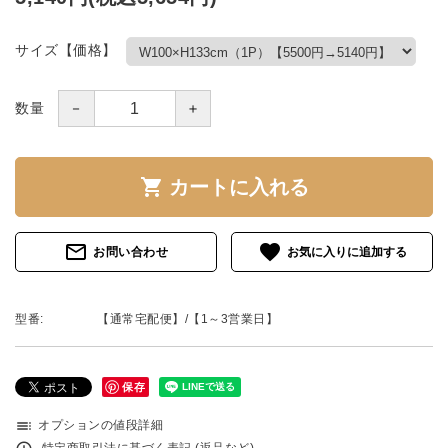
サイズ【価格】
－
＋
数量
shopping_cart
カートに入れる
mail_outline
favorite
お問い合わせ
型番:
【通常宅配便】/【1～3営業日】
保存
toc
オプションの値段詳細
特定商取引法に基づく表記 (返品など)