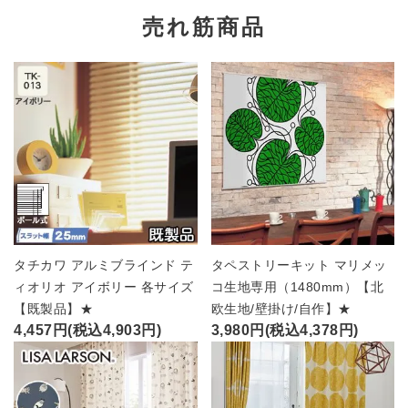
売れ筋商品
タチカワ アルミブラインド テ
タペストリーキット マリメッ
ィオリオ アイボリー 各サイズ
コ生地専用（1480mm）【北
【既製品】★
欧生地/壁掛け/自作】★
4,457円(税込4,903円)
3,980円(税込4,378円)