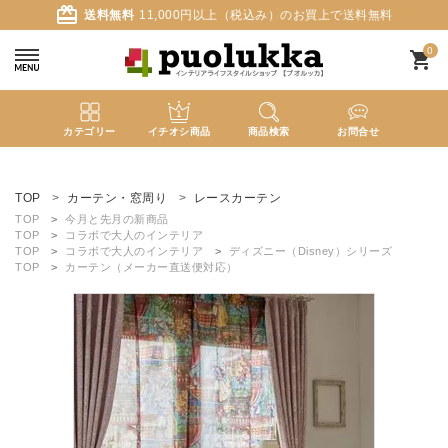
card_giftcard
送料無料
11,000円以上（税込み）のお買上で送料無料
0
shopping_cart
カテゴリー
イチオシ商品
商品検索
お問合せ
ACCOUNT MENU
ようこそ ゲスト 様
TOP
カーテン・窓周り
レースカーテン
TOP
今月と先月の新商品
TOP
コラボで大人のインテリア
meeting_room
person
ログイン
新規会員登録
TOP
コラボで大人のインテリア
ディズニー（Disney）シリーズ
TOP
カーテン（メーカー直送便対応）
search
新着商品
カテゴリーから探す