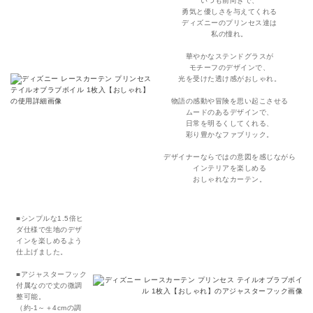
いつも前向きで、
勇気と優しさを与えてくれる
ディズニーのプリンセス達は
私の憧れ。
華やかなステンドグラスが
モチーフのデザインで、
光を受けた透け感がおしゃれ。
物語の感動や冒険を思い起こさせる
ムードのあるデザインで、
日常を明るくしてくれる、
彩り豊かなファブリック。
デザイナーならではの意図を感じながら
インテリアを楽しめる
おしゃれなカーテン。
■シンプルな1.5倍ヒ
ダ仕様で生地のデザ
インを楽しめるよう
仕上げました。
■アジャスターフック
付属なので丈の微調
整可能。
（約-1～＋4cmの調