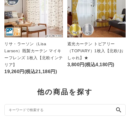
リサ・ラーソン（Lisa
遮光カーテン トピアリー
Larson）既製カーテン マイキ
（TOPIARY）1枚入【北欧/お
ーフレンズ 1枚入【北欧インテ
しゃれ】★
3,800円(税込4,180円)
リア】
19,260円(税込21,186円)
他の商品を探す
search