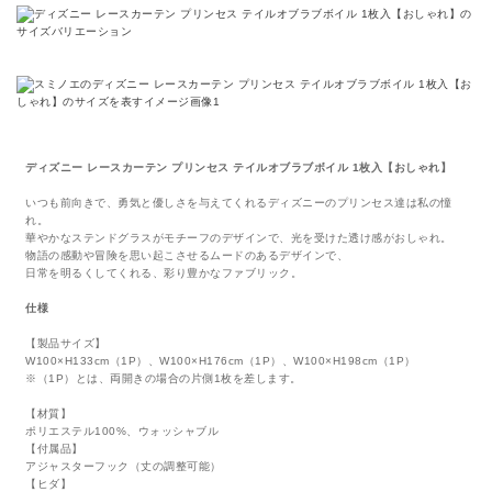
ディズニー レースカーテン プリンセス テイルオブラブボイル 1枚入【おしゃれ】
いつも前向きで、勇気と優しさを与えてくれるディズニーのプリンセス達は私の憧
れ。
華やかなステンドグラスがモチーフのデザインで、光を受けた透け感がおしゃれ。
物語の感動や冒険を思い起こさせるムードのあるデザインで、
日常を明るくしてくれる、彩り豊かなファブリック。
仕様
【製品サイズ】
W100×H133cm（1P）、W100×H176cm（1P）、W100×H198cm（1P）
※（1P）とは、両開きの場合の片側1枚を差します。
【材質】
ポリエステル100%、ウォッシャブル
【付属品】
アジャスターフック（丈の調整可能）
【ヒダ】