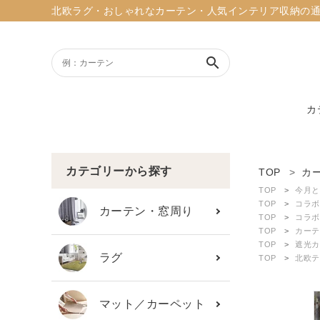
北欧ラグ・おしゃれなカーテン・人気インテリア収納の通販ショッ
search
カ
ACCOUNT MENU
ようこそ ゲスト 様
カテゴリーから探す
TOP
カ
TOP
今月と
meeting_room
person
TOP
コラボ
ログイン
新規会員登録
カーテン・窓周り
TOP
コラボ
TOP
カーテ
TOP
遮光カ
search
ラグ
TOP
北欧テ
新着商品
マット／カーペット