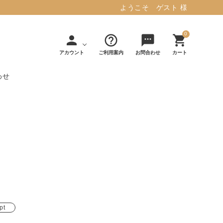
ようこそ ゲスト 様
0
person
help_outline
sms
shopping_cart
アカウント
ご利用案内
お問合わせ
カート
わせ
タフテッド ラグマット ミント
マット／カーペ
デコレ
フィンレイソ
インテリア用品
【春夏/洗える/人気】
ット
（DECOLE）
ン
毎日の暮らしに安心と快適を与え、生活
・ジ
アッシュコン
アドルノ
を楽しくしてくれるデザインラグ。
日用品
雑貨
セプト
（adorno）
10,728円(税込11,801円)
詳しく見る
pt