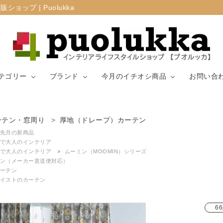
プ | Puolukka
テゴリー
ブランド
今月のイチオシ商品
お問い合
カーテン・窓周
ーテン・窓周り
厚地（ドレープ）カーテン
マリメッコ
ラグ
山崎実業
り
先月の新商品
で大人のインテリア
で大人のインテリア
ムーミン（MOOMIN）シリーズ
生地（ファブリ
リサ・ラーソ
ジョセフ
キッチン用品
ン（メーカー直送便対応）
ック）
ン
ョセフ
ーテン
イストのカーテン
66