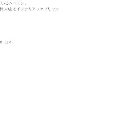
ているムーミン。
流れのあるインテリアファブリック
cm（1P）