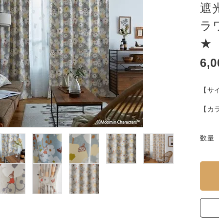
遮
ラ
★
6,
【サ
【カ
数量