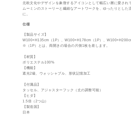
北欧文化やデザインを象徴するアイコンとして幅広い層に愛され
ムーミンのストーリーと繊細なアートワークを、ゆったりとした
に。
仕様
【製品サイズ】
W100×H135cm（1P）、W100×H178cm（1P）、W100×H200
※（1P）とは、両開きの場合の片側1枚を差します。
【材質】
ポリエステル100%
【機能】
遮光2級、ウォッシャブル、形状記憶加工
【付属品】
タッセル、アジャスターフック（丈の調整可能）
【ヒダ】
1.5倍（2つ山）
【製造国】
日本