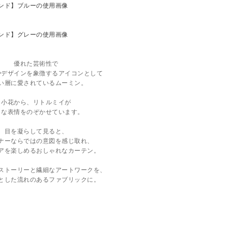
優れた芸術性で
やデザインを象徴するアイコンとして
い層に愛されているムーミン。
小花から、リトルミイが
々な表情をのぞかせています。
目を凝らして見ると、
ナーならではの意図を感じ取れ、
アを楽しめるおしゃれなカーテン。
ストーリーと繊細なアートワークを、
とした流れのあるファブリックに。