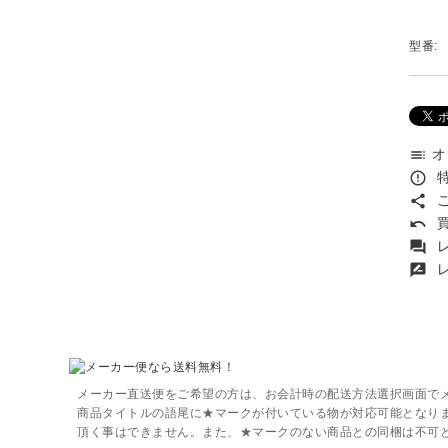
型番:
オ
toc
特
error_outline
こ
share
買
undo
レ
forum
レ
rate_review
メーカー直送便をご希望の方は、お会計時の配送方法選択画面で
商品タイトルの語尾に★マークが付いている物が対応可能となり
頂く事はできません。また、★マークのない商品との同梱は不可