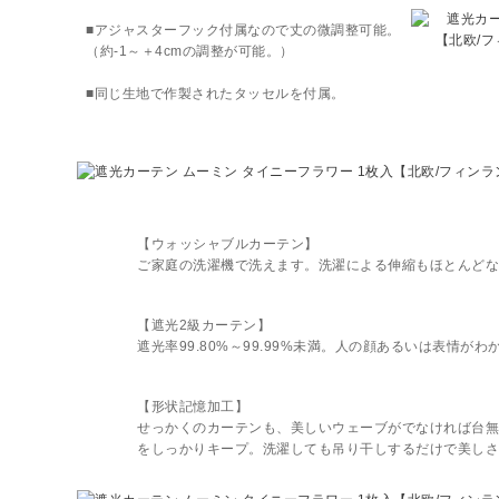
■アジャスターフック付属なので丈の微調整可能。
（約-1～＋4cmの調整が可能。）
■同じ生地で作製されたタッセルを付属。
【ウォッシャブルカーテン】
ご家庭の洗濯機で洗えます。洗濯による伸縮もほとんどな
【遮光2級カーテン】
遮光率99.80%～99.99%未満。人の顔あるいは表情がわ
【形状記憶加工】
せっかくのカーテンも、美しいウェーブがでなければ台無
をしっかりキープ。洗濯しても吊り干しするだけで美しさ