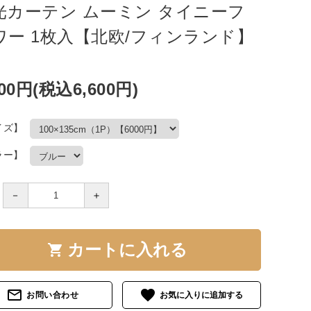
光カーテン ムーミン タイニーフ
ワー 1枚入【北欧/フィンランド】
000円(税込6,600円)
イズ】
ラー】
－
＋
カートに入れる
shopping_cart
mail_outline
favorite
お問い合わせ