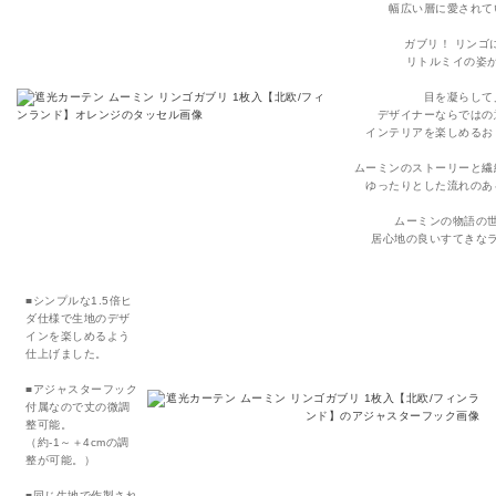
幅広い層に愛されて
ガブリ！ リンゴ
リトルミイの姿
目を凝らして
デザイナーならではの
インテリアを楽しめるお
ムーミンのストーリーと繊
ゆったりとした流れのあ
ムーミンの物語の
居心地の良いすてきな
■シンプルな1.5倍ヒ
ダ仕様で生地のデザ
インを楽しめるよう
仕上げました。
■アジャスターフック
付属なので丈の微調
整可能。
（約-1～＋4cmの調
整が可能。）
■同じ生地で作製され