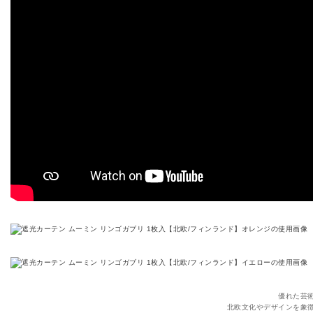
優れた芸
北欧文化やデザインを象