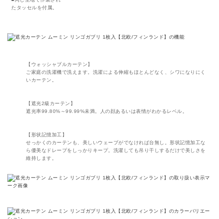
たタッセルを付属。
【ウォッシャブルカーテン】
ご家庭の洗濯機で洗えます。洗濯による伸縮もほとんどなく、シワになりにく
いカーテン。
【遮光2級カーテン】
遮光率99.80%～99.99%未満。人の顔あるいは表情がわかるレベル。
【形状記憶加工】
せっかくのカーテンも、美しいウェーブがでなければ台無し。形状記憶加工な
ら優美なドレープをしっかりキープ。洗濯しても吊り干しするだけで美しさを
維持します。