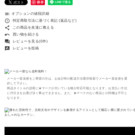
保存
toc
オプションの値段詳細
error_outline
特定商取引法に基づく表記 (返品など)
share
この商品を友達に教える
undo
買い物を続ける
forum
レビューを見る(0件)
rate_review
レビューを投稿
メーカー直送便をご希望の方は、お会計時の配送方法選択画面でメーカー直送便を選
択して下さい。
商品タイトルの語尾に★マークが付いている物が対応可能となります。お支払い方法
に代引きをお選び頂く事はできません。また、★マークのない商品との同梱は不可と
なります。