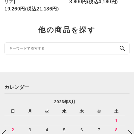
3,800円(税込4,180円)
リア】
19,260円(税込21,186円)
他の商品を探す
search
カレンダー
2026年8月
日
月
火
水
木
金
土
1
2
3
4
5
6
7
8