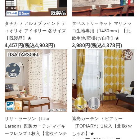
タチカワ アルミブラインド テ
タペストリーキット マリメッ
ィオリオ アイボリー 各サイズ
コ生地専用（1480mm）【北
【既製品】★
欧生地/壁掛け/自作】★
4,457円(税込4,903円)
3,980円(税込4,378円)
リサ・ラーソン（Lisa
遮光カーテン トピアリー
Larson）既製カーテン マイキ
（TOPIARY）1枚入【北欧/お
ーフレンズ 1枚入【北欧インテ
しゃれ】★