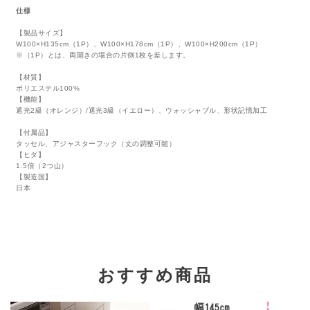
仕様
【製品サイズ】
W100×H135cm（1P）、W100×H178cm（1P）、W100×H200cm（1P）
※（1P）とは、両開きの場合の片側1枚を差します。
【材質】
ポリエステル100%
【機能】
遮光2級（オレンジ）/遮光3級（イエロー）、ウォッシャブル、形状記憶加工
【付属品】
タッセル、アジャスターフック（丈の調整可能）
【ヒダ】
1.5倍（2つ山）
【製造国】
日本
おすすめ商品