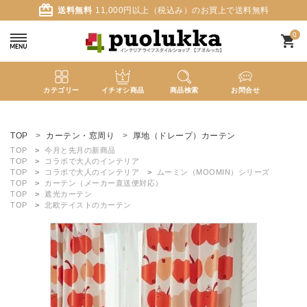
card_giftcard
送料無料
11,000円以上（税込み）のお買上で送料無料
0
shopping_cart
カテゴリー
イチオシ商品
商品検索
お問合せ
ACCOUNT MENU
ようこそ ゲスト 様
TOP
カーテン・窓周り
厚地（ドレープ）カーテン
TOP
今月と先月の新商品
TOP
コラボで大人のインテリア
meeting_room
person
ログイン
新規会員登録
TOP
コラボで大人のインテリア
ムーミン（MOOMIN）シリーズ
TOP
カーテン（メーカー直送便対応）
TOP
遮光カーテン
TOP
北欧テイストのカーテン
search
新着商品
カテゴリーから探す