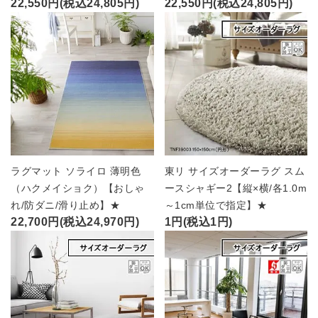
22,550円(税込24,805円)
22,550円(税込24,805円)
ラグマット ソライロ 薄明色
東リ サイズオーダーラグ スム
（ハクメイショク）【おしゃ
ースシャギー2【縦×横/各1.0m
れ/防ダニ/滑り止め】★
～1cm単位で指定】★
22,700円(税込24,970円)
1円(税込1円)