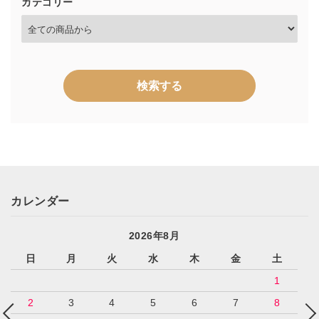
カテゴリー
検索する
キーワード
カレンダー
2026年8月
日
月
火
水
木
金
土
カテゴリー
1
2
3
4
5
6
7
8