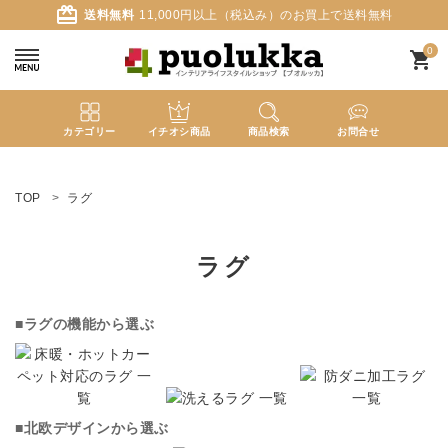
card_giftcard
送料無料
11,000円以上（税込み）のお買上で送料無料
0
shopping_cart
カテゴリー
イチオシ商品
商品検索
お問合せ
ACCOUNT MENU
ようこそ ゲスト 様
TOP
ラグ
meeting_room
person
ログイン
新規会員登録
ラグ
search
■ラグの機能から選ぶ
新着商品
■北欧デザインから選ぶ
カテゴリーから探す