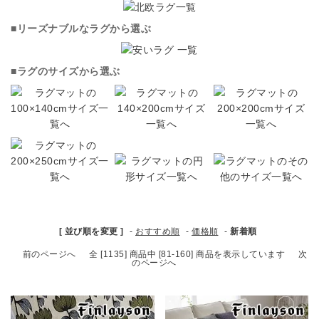
ブランド
■リーズナブルなラグから選ぶ
ガイドライン
■ラグのサイズから選ぶ
[ 並び順を変更 ]
-
おすすめ順
-
価格順
-
新着順
前のページへ
全 [1135] 商品中 [81-160] 商品を表示しています
次
のページへ