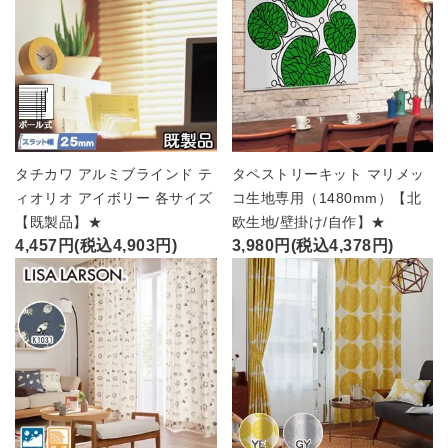
タチカワ アルミブラインド テ
タペストリーキット マリメッ
ィオリオ アイボリー 各サイズ
コ生地専用（1480mm）【北
【既製品】★
欧生地/壁掛け/自作】★
4,457円(税込4,903円)
3,980円(税込4,378円)