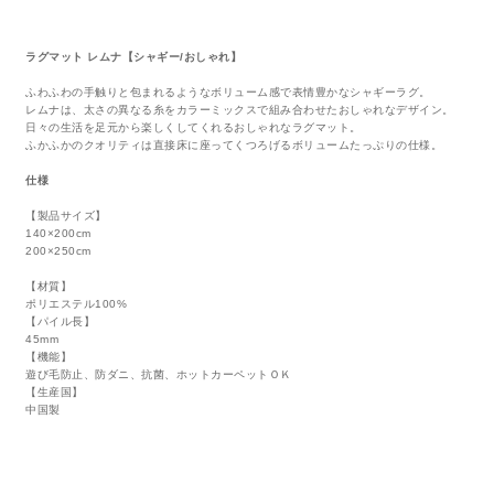
ラグマット レムナ【シャギー/おしゃれ】
ふわふわの手触りと包まれるようなボリューム感で表情豊かなシャギーラグ。
レムナは、太さの異なる糸をカラーミックスで組み合わせたおしゃれなデザイン。
日々の生活を足元から楽しくしてくれるおしゃれなラグマット。
ふかふかのクオリティは直接床に座ってくつろげるボリュームたっぷりの仕様。
仕様
【製品サイズ】
140×200cm
200×250cm
【材質】
ポリエステル100%
【パイル長】
45mm
【機能】
遊び毛防止、防ダニ、抗菌、ホットカーペットＯＫ
【生産国】
中国製