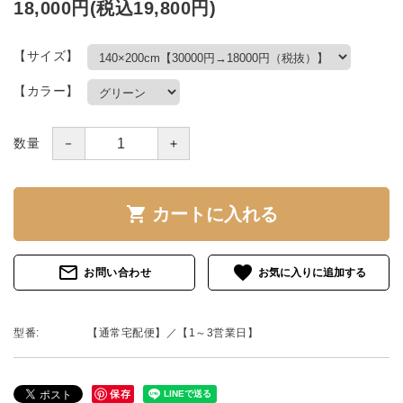
18,000円(税込19,800円)
【サイズ】
【カラー】
－
＋
数量
shopping_cart
カートに入れる
mail_outline
favorite
お問い合わせ
型番:
【通常宅配便】／【1～3営業日】
保存