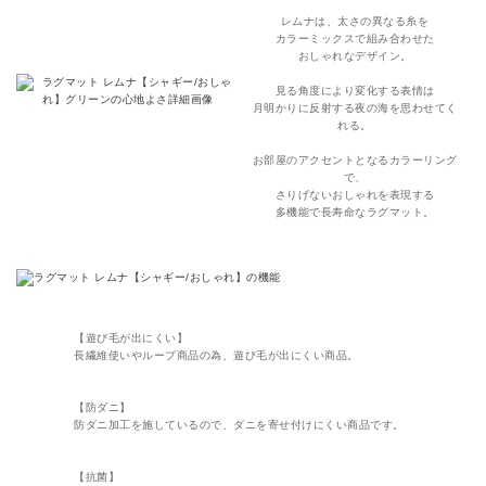
レムナは、太さの異なる糸を
カラーミックスで組み合わせた
おしゃれなデザイン。
見る角度により変化する表情は
月明かりに反射する夜の海を思わせてく
れる。
お部屋のアクセントとなるカラーリング
で、
さりげないおしゃれを表現する
多機能で長寿命なラグマット。
【遊び毛が出にくい】
長繊維使いやループ商品の為、遊び毛が出にくい商品。
【防ダニ】
防ダニ加工を施しているので、ダニを寄せ付けにくい商品です。
【抗菌】