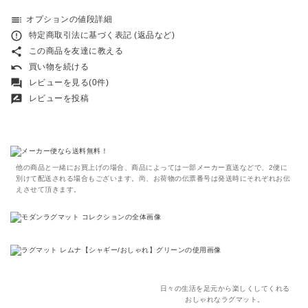
toc
オプションの値段詳細
error_outline
特定商取引法に基づく表記 (返品など)
share
この商品を友達に教える
undo
買い物を続ける
forum
レビューを見る(0件)
rate_review
レビューを投稿
他の商品と一緒にお買上げの場合、商品によっては一部メーカー直送などで、2便に
別けて配送される場合もございます。尚、お荷物の伝票番号は発送時にそれぞれお伝
えさせて頂きます。
日々の生活を足元から楽しくしてくれる
おしゃれなラグマット。