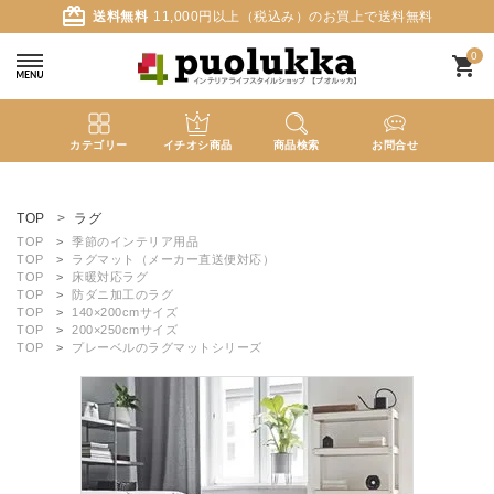
card_giftcard
送料無料
11,000円以上（税込み）のお買上で送料無料
0
shopping_cart
カテゴリー
イチオシ商品
商品検索
お問合せ
ACCOUNT MENU
ようこそ ゲスト 様
TOP
ラグ
TOP
季節のインテリア用品
TOP
ラグマット（メーカー直送便対応）
meeting_room
person
ログイン
新規会員登録
TOP
床暖対応ラグ
TOP
防ダニ加工のラグ
TOP
140×200cmサイズ
TOP
200×250cmサイズ
search
TOP
プレーベルのラグマットシリーズ
新着商品
カテゴリーから探す