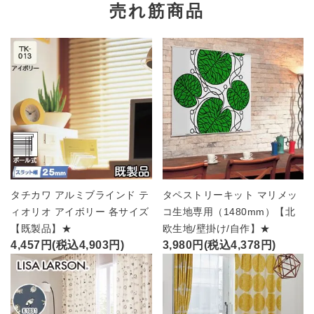
売れ筋商品
タチカワ アルミブラインド テ
タペストリーキット マリメッ
ィオリオ アイボリー 各サイズ
コ生地専用（1480mm）【北
【既製品】★
欧生地/壁掛け/自作】★
4,457円(税込4,903円)
3,980円(税込4,378円)