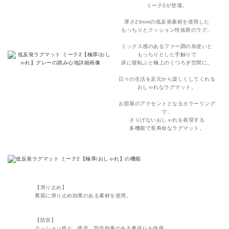
ミーテ2が登場。
厚さ23mmの低反発素材を使用した
もっちりとクッション性抜群のラグ。
ミックス感のあるファー調の糸使いと
もっちりとした手触りで
床に寝転ぶと極上のくつろぎ空間に。
日々の生活を足元から楽しくしてくれる
おしゃれなラグマット。
お部屋のアクセントとなるカラーリング
で、
さりげないおしゃれを表現する
多機能で長寿命なラグマット。
【滑り止め】
裏面に滑り止め効果のある素材を使用。
【防音】
クッション性と、吸音、防音効果のある裏張りを使用。