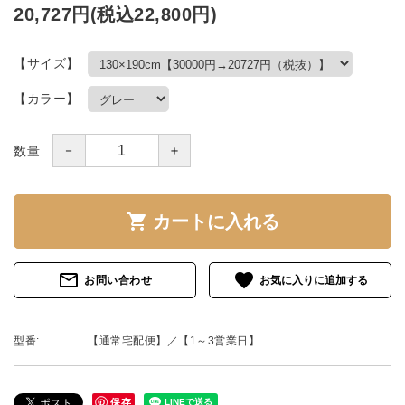
20,727円(税込22,800円)
【サイズ】
【カラー】
－
＋
数量
shopping_cart
カートに入れる
mail_outline
favorite
お問い合わせ
型番:
【通常宅配便】／【1～3営業日】
保存