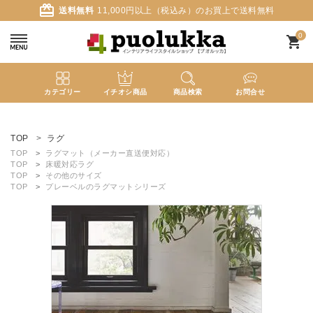
card_giftcard
送料無料
11,000円以上（税込み）のお買上で送料無料
0
shopping_cart
カテゴリー
イチオシ商品
商品検索
お問合せ
ACCOUNT MENU
ようこそ ゲスト 様
TOP
ラグ
TOP
ラグマット（メーカー直送便対応）
TOP
床暖対応ラグ
meeting_room
person
ログイン
新規会員登録
TOP
その他のサイズ
TOP
プレーベルのラグマットシリーズ
search
新着商品
カテゴリーから探す