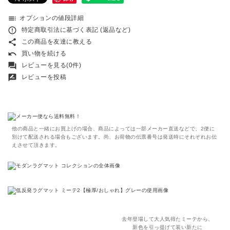
toc
オプションの値段詳細
error_outline
特定商取引法に基づく表記 (返品など)
share
この商品を友達に教える
undo
買い物を続ける
forum
レビューを見る(0件)
rate_review
レビューを投稿
他の商品と一緒にお買上げの場合、商品によっては一部メーカー直送などで、2便に
別けて配送される場合もございます。尚、お荷物の伝票番号は発送時にそれぞれお伝
えさせて頂きます。
去年登場して大人気得たミーテから、
新色を引っ提げて装い新たに