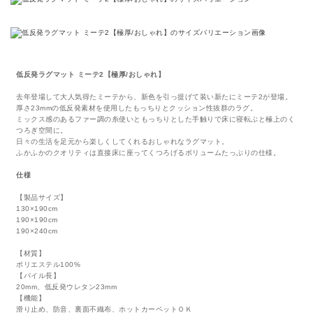
低反発ラグマット ミーテ2【極厚/おしゃれ】
去年登場して大人気得たミーテから、新色を引っ提げて装い新たにミーテ2が登場。
厚さ23mmの低反発素材を使用したもっちりとクッション性抜群のラグ。
ミックス感のあるファー調の糸使いともっちりとした手触りで床に寝転ぶと極上のく
つろぎ空間に。
日々の生活を足元から楽しくしてくれるおしゃれなラグマット。
ふかふかのクオリティは直接床に座ってくつろげるボリュームたっぷりの仕様。
仕様
【製品サイズ】
130×190cm
190×190cm
190×240cm
【材質】
ポリエステル100%
【パイル長】
20mm、低反発ウレタン23mm
【機能】
滑り止め、防音、裏面不織布、ホットカーペットＯＫ