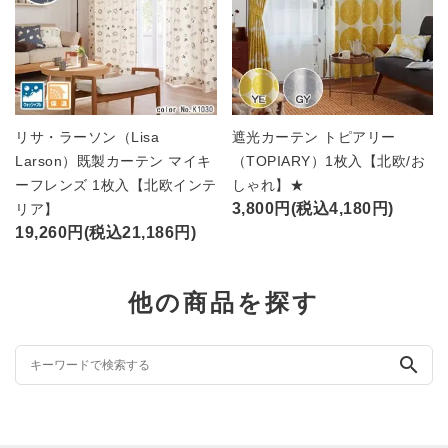
リサ・ラーソン（Lisa
遮光カーテン トピアリー
Larson）既製カーテン マイキ
（TOPIARY）1枚入【北欧/お
ーフレンズ 1枚入【北欧インテ
しゃれ】★
3,800円(税込4,180円)
リア】
19,260円(税込21,186円)
他の商品を探す
search