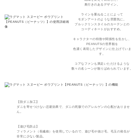
奥行きのあるデザイン。
ラインを重ねることによって
モダンアートのような雰囲気に。
ブルックリンスタイルのカーテンとの
コーディネートがおすすめ。
キャラクターの特徴や関係性を生かし、
PEANUTSの世界観を
色濃く表現したデザインに仕上げていま
す。
コアなファンも満足いただけるような
数々の名シーンが散りばめられています。
【防ダニ加工】
ダニを寄せつけない忌避効果で、ダニの死骸でのアレルゲンの心配がありませ
ん。
【遊び毛防止】
フィラメント（長繊維）を使用しているので、遊び毛や抜け毛、毛玉の発生が
非常に少ない製品。