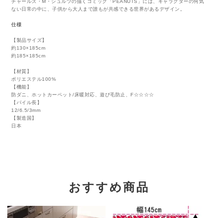
チャールズ・M・シュルツの描くコミック「PEANUTS」には、キャラクターの何気
ない日常の中に、子供から大人まで誰もが共感できる世界があるデザイン。
仕様
【製品サイズ】
約130×185cm
約185×185cm
【材質】
ポリエステル100%
【機能】
防ダニ、ホットカーペット/床暖対応、遊び毛防止、F☆☆☆☆
【パイル長】
12/6.5/3mm
【製造国】
日本
おすすめ商品