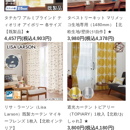
タチカワ アルミブラインド テ
タペストリーキット マリメッ
ィオリオ アイボリー 各サイズ
コ生地専用（1480mm）【北
【既製品】★
欧生地/壁掛け/自作】★
4,457円(税込4,903円)
3,980円(税込4,378円)
リサ・ラーソン（Lisa
遮光カーテン トピアリー
Larson）既製カーテン マイキ
（TOPIARY）1枚入【北欧/お
ーフレンズ 1枚入【北欧インテ
しゃれ】★
3,800円(税込4,180円)
リア】