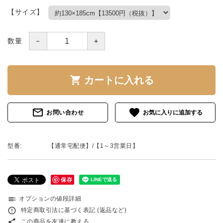
【サイズ】
－
＋
数量
shopping_cart
カートに入れる
mail_outline
favorite
お問い合わせ
型番:
【通常宅配便】/【1～3営業日】
保存
toc
オプションの値段詳細
error_outline
特定商取引法に基づく表記 (返品など)
share
この商品を友達に教える