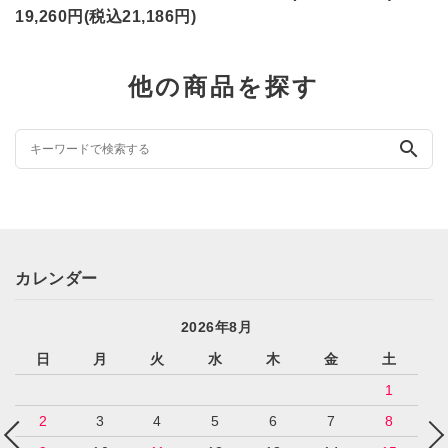
19,260円(税込21,186円)
他の商品を探す
search
カレンダー
2026年8月
日
月
火
水
木
金
土
1
2
3
4
5
6
7
8