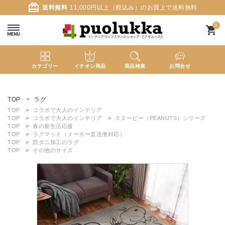
card_giftcard
送料無料
11,000円以上（税込み）のお買上で送料無料
0
shopping_cart
カテゴリー
イチオシ商品
商品検索
お問合せ
ACCOUNT MENU
ようこそ ゲスト 様
TOP
ラグ
TOP
コラボで大人のインテリア
TOP
コラボで大人のインテリア
スヌーピー（PEANUTS）シリーズ
meeting_room
person
ログイン
新規会員登録
TOP
春の新生活応援
TOP
ラグマット（メーカー直送便対応）
TOP
防ダニ加工のラグ
TOP
その他のサイズ
search
新着商品
カテゴリーから探す