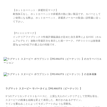
【ホットカーペット・床暖対応マーク】
耐熱加工をし、ホットカーペットや床暖房の熱に強い製品です。カバーとして
ご使用になる際は、ホットカーペット、床暖房メーカーの取扱い説明書に従っ
て下さい。
【F☆☆☆☆マーク】
インテリアファブリックス性能評価協議会が定めた自主基準によるVOC（ホル
ムアルデヒド）放散の等級区分を表示した統一マーク。 FIF☆☆☆☆は放散速
度5μｇ/m2h以下の最上位の性能です。
ラグマット スヌーピー サパータイム【PEANUTS（ピーナッツ）】
3つのアメリカンテイストをベースに、上質な大人のインテリアとして空間を彩る。
スヌーピーの残像を組織を変えて表現した、奥行きのあるデザイン。
ラインを重ねることによってモダンアートのような雰囲気。