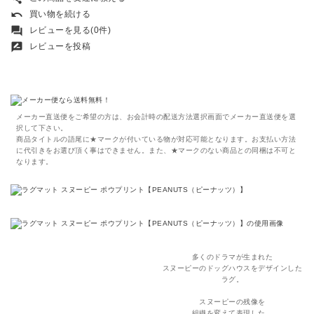
undo
買い物を続ける
forum
レビューを見る(0件)
rate_review
レビューを投稿
メーカー直送便をご希望の方は、お会計時の配送方法選択画面でメーカー直送便を選
択して下さい。
商品タイトルの語尾に★マークが付いている物が対応可能となります。お支払い方法
に代引きをお選び頂く事はできません。また、★マークのない商品との同梱は不可と
なります。
多くのドラマが生まれた
スヌーピーのドッグハウスをデザインした
ラグ。
スヌーピーの残像を
組織を変えて表現した、