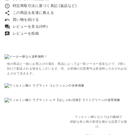
error_outline
特定商取引法に基づく表記 (返品など)
share
この商品を友達に教える
undo
買い物を続ける
forum
レビューを見る(0件)
rate_review
レビューを投稿
他の商品と一緒にお買上げの場合、商品によっては一部メーカー直送などで、2便に
別けて配送される場合もございます。尚、お荷物の伝票番号は発送時にそれぞれお伝
えさせて頂きます。
ウィルトン織りならではの繊細で
絶妙な色と柄の表現を確かな品質でお届
け。