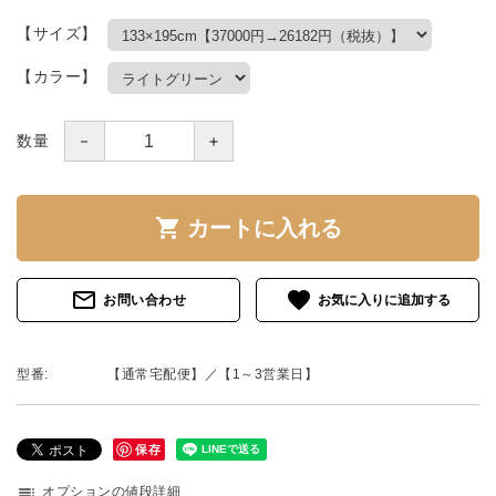
【サイズ】
【カラー】
－
＋
数量
shopping_cart
カートに入れる
mail_outline
favorite
お問い合わせ
型番:
【通常宅配便】／【1～3営業日】
保存
toc
オプションの値段詳細