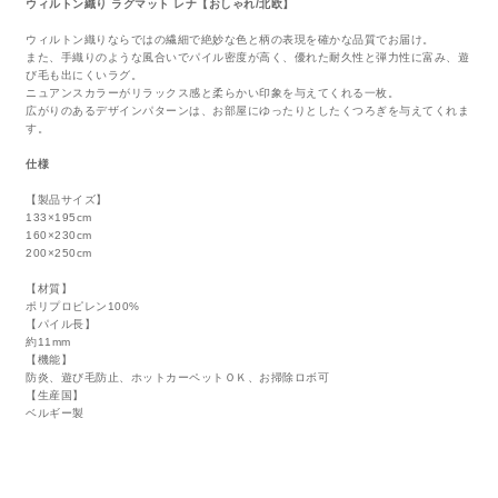
ウィルトン織り ラグマット レナ【おしゃれ/北欧】
ウィルトン織りならではの繊細で絶妙な色と柄の表現を確かな品質でお届け。
また、手織りのような風合いでパイル密度が高く、優れた耐久性と弾力性に富み、遊
び毛も出にくいラグ。
ニュアンスカラーがリラックス感と柔らかい印象を与えてくれる一枚。
広がりのあるデザインパターンは、お部屋にゆったりとしたくつろぎを与えてくれま
す。
仕様
【製品サイズ】
133×195cm
160×230cm
200×250cm
【材質】
ポリプロピレン100%
【パイル長】
約11mm
【機能】
防炎、遊び毛防止、ホットカーペットＯＫ、お掃除ロボ可
【生産国】
ベルギー製