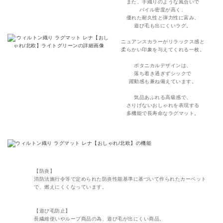
また、手織りのような風合いで
パイル密度が高く、
優れた耐久性と弾力性に富み、
遊び毛も出にくいラグ。
ニュアンスカラーがリラックス感と
柔らかい印象を与えてくれる一枚。
ボタニカルデザインは、
落ち着き過ぎずシックで
躍動感も兼ね備えています。
気品あふれる高級感で、
さりげないおしゃれを表現する
多機能で長寿命なラグマット。
【防炎】
消防法施行令等で定められた防炎性能基準に基づいて作られたカーペット
で、燃えにくくなっています。
【遊び毛防止】
長繊維使いやループ商品の為、遊び毛が出にくい商品。