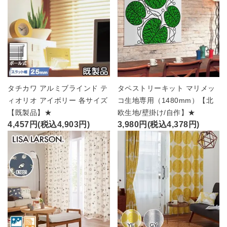
タチカワ アルミブラインド テ
タペストリーキット マリメッ
ィオリオ アイボリー 各サイズ
コ生地専用（1480mm）【北
【既製品】★
欧生地/壁掛け/自作】★
4,457円(税込4,903円)
3,980円(税込4,378円)