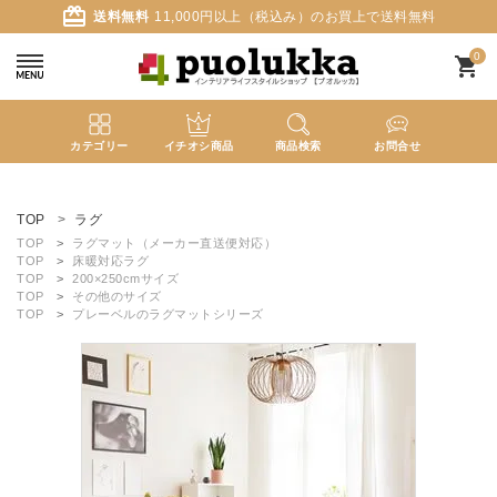
card_giftcard
送料無料
11,000円以上（税込み）のお買上で送料無料
0
shopping_cart
カテゴリー
イチオシ商品
商品検索
お問合せ
ACCOUNT MENU
ようこそ ゲスト 様
TOP
ラグ
TOP
ラグマット（メーカー直送便対応）
TOP
床暖対応ラグ
meeting_room
person
ログイン
新規会員登録
TOP
200×250cmサイズ
TOP
その他のサイズ
TOP
プレーベルのラグマットシリーズ
search
新着商品
カテゴリーから探す