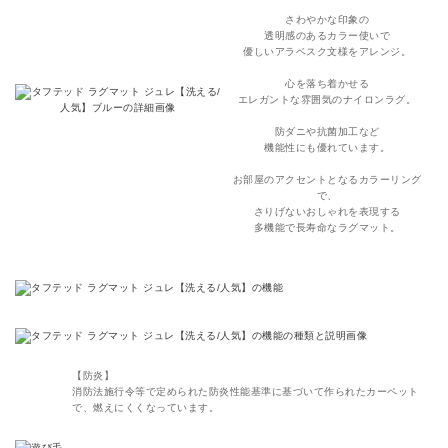
さわやかな印象の
透明感のあるカラー使いで
優しいアラベスク文様をアレンジ。
心を落ち着かせる
エレガントな雰囲気のナイロンラグ。
防ダニや抗菌加工など
機能性にも優れています。
お部屋のアクセントとなるカラーリング
で、
さりげないおしゃれを表現する
多機能で長寿命なラグマット。
【防炎】
消防法施行令等で定められた防炎性能基準に基づいて作られたカーペット
で、燃えにくくなっています。