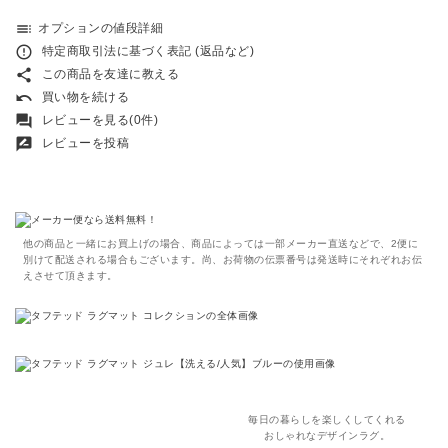
toc
オプションの値段詳細
error_outline
特定商取引法に基づく表記 (返品など)
share
この商品を友達に教える
undo
買い物を続ける
forum
レビューを見る(0件)
rate_review
レビューを投稿
他の商品と一緒にお買上げの場合、商品によっては一部メーカー直送などで、2便に
別けて配送される場合もございます。尚、お荷物の伝票番号は発送時にそれぞれお伝
えさせて頂きます。
毎日の暮らしを楽しくしてくれる
おしゃれなデザインラグ。