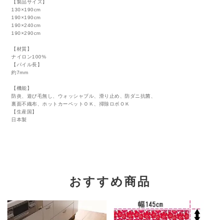
【製品サイズ】
130×190cm
190×190cm
190×240cm
190×290cm
【材質】
ナイロン100%
【パイル長】
約7mm
【機能】
防炎、遊び毛無し、ウォッシャブル、滑り止め、防ダニ抗菌、
裏面不織布、ホットカーペットＯＫ、掃除ロボＯＫ
【生産国】
日本製
おすすめ商品