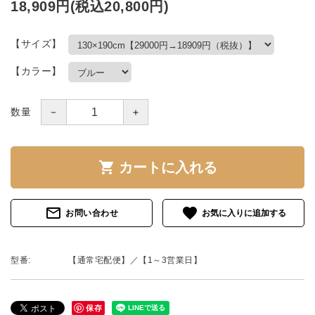
18,909円(税込20,800円)
【サイズ】
【カラー】
－
＋
数量
shopping_cart
カートに入れる
mail_outline
favorite
お問い合わせ
型番:
【通常宅配便】／【1～3営業日】
保存