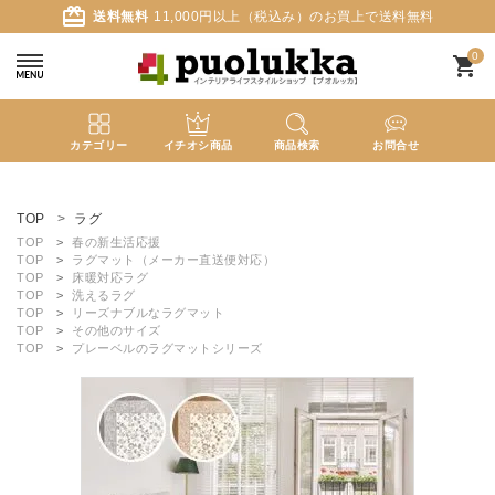
card_giftcard
送料無料
11,000円以上（税込み）のお買上で送料無料
0
shopping_cart
カテゴリー
イチオシ商品
商品検索
お問合せ
ACCOUNT MENU
ようこそ ゲスト 様
TOP
ラグ
TOP
春の新生活応援
TOP
ラグマット（メーカー直送便対応）
meeting_room
person
ログイン
新規会員登録
TOP
床暖対応ラグ
TOP
洗えるラグ
TOP
リーズナブルなラグマット
TOP
その他のサイズ
search
TOP
プレーベルのラグマットシリーズ
新着商品
カテゴリーから探す