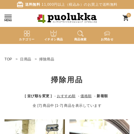
card_giftcard
送料無料
11,000円以上（税込み）のお買上で送料無料
0
shopping_cart
カテゴリー
イチオシ商品
商品検索
お問合せ
ACCOUNT MENU
ようこそ ゲスト 様
TOP
日用品
掃除用品
meeting_room
person
ログイン
新規会員登録
掃除用品
search
[ 並び順を変更 ]
-
おすすめ順
-
価格順
-
新着順
全 [7] 商品中 [1-7] 商品を表示しています
新着商品
カテゴリーから探す