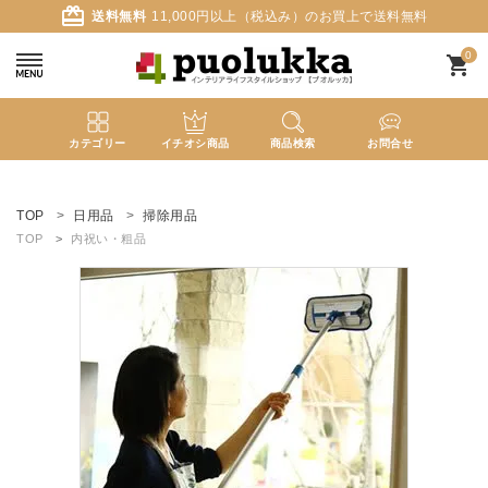
card_giftcard
送料無料
11,000円以上（税込み）のお買上で送料無料
0
shopping_cart
カテゴリー
イチオシ商品
商品検索
お問合せ
ACCOUNT MENU
ようこそ ゲスト 様
TOP
日用品
掃除用品
TOP
内祝い・粗品
meeting_room
person
ログイン
新規会員登録
search
新着商品
カテゴリーから探す