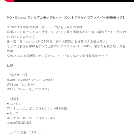
MQ・Duotex プレミアムモップセット【ウルトラマイクロファイバー/伸縮モップ】
プロの清掃業界の常識、重いモップはもう過去の遺物。
軽量ハンドルでスイスイ清掃。立ったまま長さ調節も感方できる業務用として生まれ
たプレミアムモップ。
床・窓・壁・天井と1本で360度、家中の空間がお掃除できる優れモノ。
モップは表面も中綿もすべて上質マイクロファイバー100%。吸水力も拭き取り力も
抜群。
交換クロスは場所別に使い分けることで汚れを移さず清掃効率がアップ。
仕様
【製品サイズ】
H100～H180cm（ハンドル伸縮）
W23cm（ホルダー）
W14×L30cm（モップクロス）
【材質】
■ハンドル
アルミニウム、ポリプロピレン、ABS樹脂
■モップ
ポリエステル86%、ナイロン14%
※500回洗濯保障
【サイズ/型番（JAN）】