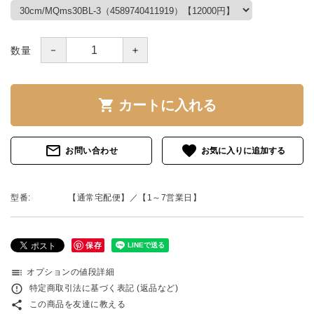
－
＋
数量
shopping_cart
カートに入れる
mail_outline
favorite
お問い合わせ
型番:
【通常宅配便】／【1～7営業日】
保存
toc
オプションの値段詳細
error_outline
特定商取引法に基づく表記 (返品など)
share
この商品を友達に教える