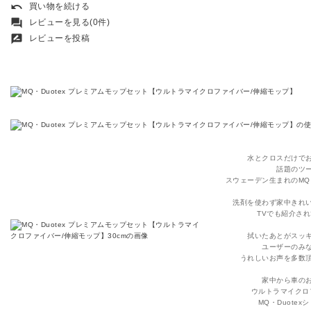
undo
買い物を続ける
forum
レビューを見る(0件)
rate_review
レビューを投稿
水とクロスだけで
話題のツ
スウェーデン生まれのMQ・
洗剤を使わず家中きれ
TVでも紹介さ
拭いたあとがスッ
ユーザーのみ
うれしいお声を多数
家中から車の
ウルトラマイクロ
MQ・Duotex