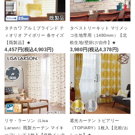
タチカワ アルミブラインド テ
タペストリーキット マリメッ
ィオリオ アイボリー 各サイズ
コ生地専用（1480mm）【北
【既製品】★
欧生地/壁掛け/自作】★
4,457円(税込4,903円)
3,980円(税込4,378円)
リサ・ラーソン（Lisa
遮光カーテン トピアリー
Larson）既製カーテン マイキ
（TOPIARY）1枚入【北欧/お