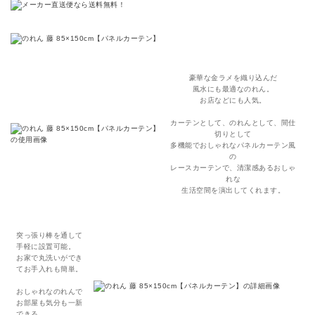
豪華な金ラメを織り込んだ
風水にも最適なのれん。
お店などにも人気。
カーテンとして、のれんとして、間仕
切りとして
多機能でおしゃれなパネルカーテン風
の
レースカーテンで、清潔感あるおしゃ
れな
生活空間を演出してくれます。
突っ張り棒を通して
手軽に設置可能。
お家で丸洗いができ
てお手入れも簡単。
おしゃれなのれんで
お部屋も気分も一新
できる