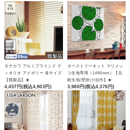
タチカワ アルミブラインド テ
タペストリーキット マリメッ
ィオリオ アイボリー 各サイズ
コ生地専用（1480mm）【北
【既製品】★
欧生地/壁掛け/自作】★
4,457円(税込4,903円)
3,980円(税込4,378円)