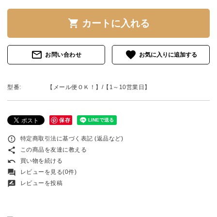
shopping_cart
カートに入れる
mail_outline
favorite
お問い合わせ
型番:
【メール便ＯＫ！】/【1～10営業日】
保存
error_outline
特定商取引法に基づく表記 (返品など)
share
この商品を友達に教える
undo
買い物を続ける
forum
レビューを見る(0件)
rate_review
レビューを投稿