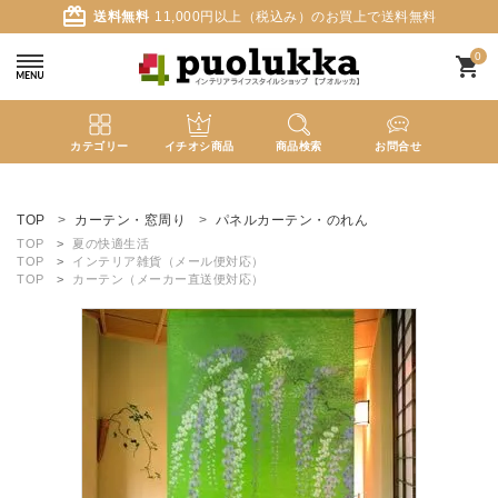
card_giftcard
送料無料
11,000円以上（税込み）のお買上で送料無料
0
shopping_cart
カテゴリー
イチオシ商品
商品検索
お問合せ
ACCOUNT MENU
ようこそ ゲスト 様
TOP
カーテン・窓周り
パネルカーテン・のれん
TOP
夏の快適生活
TOP
インテリア雑貨（メール便対応）
meeting_room
person
ログイン
新規会員登録
TOP
カーテン（メーカー直送便対応）
search
新着商品
カテゴリーから探す