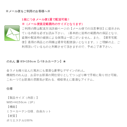
※メール便をご利用のお客様へ※
1枚につきメール便1通で配送可能！
※（メール便規定範囲内のサイズとなります）
ご利用の際は配送方法詳細ページの【メール便での注意事項】に提示され
ている内容を必ずお読み下さい。（基本的に送料の範囲内の保証となり、
盗難や配送時の破損による保障は一切ございません。また、【通常宅配
便】適用の商品との同梱は通常宅配便扱いとなります。）ご理解の上、ご
利用頂いているものと判断させて頂きますので、予めご了承下さい。
のれん 藤 85×150cm【パネルカーテン】★
金ラメを織り込んだ風水にも最適な豪華なデザインのれん。
機能性のれんは、お店やお部屋の間仕切りとしてつっぱり棒で手軽に取り付け可能。
これ一つでお部屋の雰囲気が変わる、模様替えに最適なアイテム。
仕様
【製品サイズ（内容）】
W85×H150cm（1P）
【機能】
ミラーカーテン仕様、自由カット
【材質】
ポリエステル100%