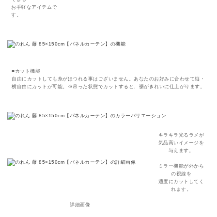
お手軽なアイテムで
す。
■カット機能
自由にカットしても糸がほつれる事はございません。あなたのお好みに合わせて縦・
横自由にカットが可能。※吊った状態でカットすると、裾がきれいに仕上がります。
キラキラ光るラメが
気品高いイメージを
与えます。
ミラー機能が外から
の視線を
適度にカットしてく
れます。
詳細画像