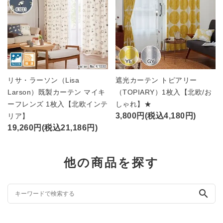
リサ・ラーソン（Lisa
遮光カーテン トピアリー
Larson）既製カーテン マイキ
（TOPIARY）1枚入【北欧/お
ーフレンズ 1枚入【北欧インテ
しゃれ】★
3,800円(税込4,180円)
リア】
19,260円(税込21,186円)
他の商品を探す
search