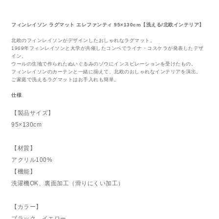
フィンレイソン ラグマット エレファンティ 95×130cm【洗える/北欧インテリア】
北欧のフィンレイソンがデザインしたおしゃれなラグマット。
1969年フィンレイソンと大学が共催したコンペでライナ・コスケラが発表したデザ
イン。
ウールの生地で作られたぬいぐるみのゾウにインスピレーションを受けたもの。
フィンレイソンのカーテンと一緒に揃えて、北欧のおしゃれなインテリアを演出。
ご家庭で洗えるラグマットはお手入れも簡単。
仕様
【製品サイズ】
95×130cm
【材質】
アクリル100%
【機能】
洗濯機OK、裏面加工（滑りにくい加工）
【カラー】
ブラック、イエロー