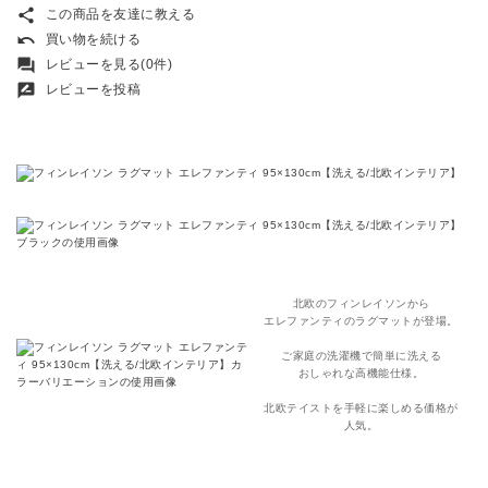
share
この商品を友達に教える
undo
買い物を続ける
forum
レビューを見る(0件)
rate_review
レビューを投稿
北欧のフィンレイソンから
エレファンティのラグマットが登場。
ご家庭の洗濯機で簡単に洗える
おしゃれな高機能仕様。
北欧テイストを手軽に楽しめる価格が
人気。