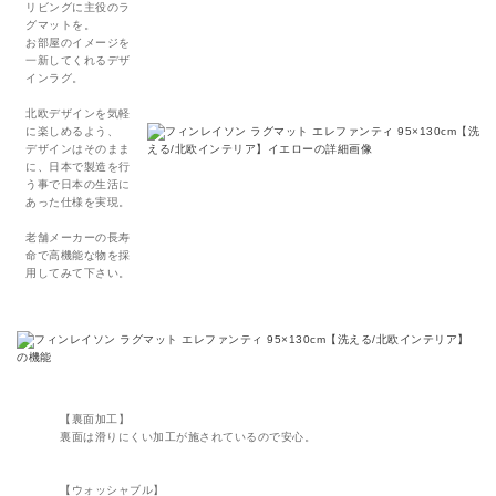
リビングに主役のラ
グマットを。
お部屋のイメージを
一新してくれるデザ
インラグ。
北欧デザインを気軽
に楽しめるよう、
デザインはそのまま
に、日本で製造を行
う事で日本の生活に
あった仕様を実現。
老舗メーカーの長寿
命で高機能な物を採
用してみて下さい。
【裏面加工】
裏面は滑りにくい加工が施されているので安心。
【ウォッシャブル】