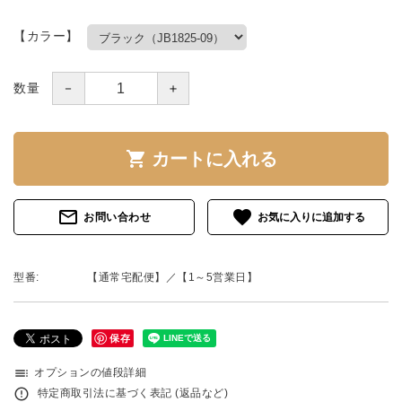
【カラー】
－
＋
数量
shopping_cart
カートに入れる
mail_outline
favorite
お問い合わせ
型番:
【通常宅配便】／【1～5営業日】
保存
toc
オプションの値段詳細
error_outline
特定商取引法に基づく表記 (返品など)