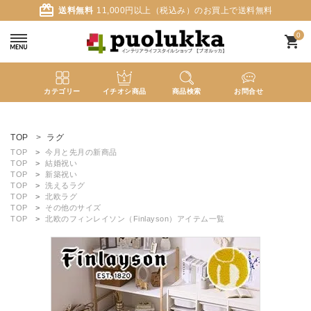
card_giftcard
送料無料
11,000円以上（税込み）のお買上で送料無料
0
shopping_cart
カテゴリー
イチオシ商品
商品検索
お問合せ
ACCOUNT MENU
ようこそ ゲスト 様
TOP
ラグ
TOP
今月と先月の新商品
TOP
結婚祝い
meeting_room
person
ログイン
新規会員登録
TOP
新築祝い
TOP
洗えるラグ
TOP
北欧ラグ
TOP
その他のサイズ
search
TOP
北欧のフィンレイソン（Finlayson）アイテム一覧
新着商品
カテゴリーから探す