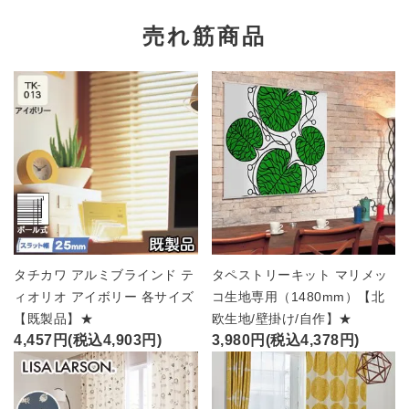
売れ筋商品
タチカワ アルミブラインド テ
タペストリーキット マリメッ
ィオリオ アイボリー 各サイズ
コ生地専用（1480mm）【北
【既製品】★
欧生地/壁掛け/自作】★
4,457円(税込4,903円)
3,980円(税込4,378円)