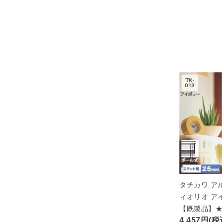
タチカワ ア
ィオリオ ア
【既製品】
4,457円(税