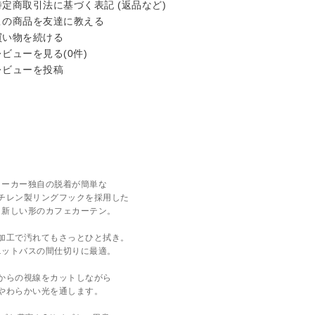
定商取引法に基づく表記 (返品など)
の商品を友達に教える
い物を続ける
ビューを見る(0件)
ビューを投稿
メーカー独自の脱着が簡単な
チレン製リングフックを採用した
く新しい形のカフェカーテン。
加工で汚れてもさっとひと拭き。
ニットバスの間仕切りに最適。
からの視線をカットしながら
やわらかい光を通します。