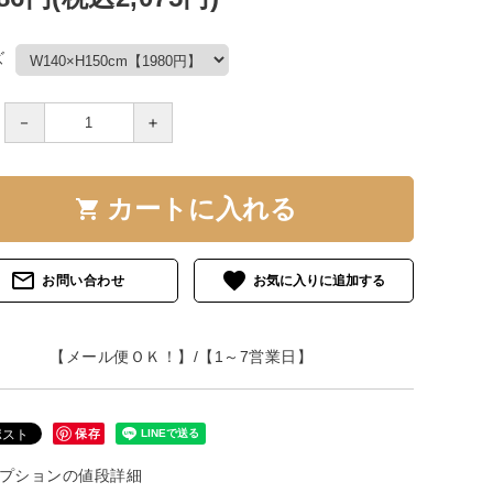
ズ
－
＋
カートに入れる
shopping_cart
mail_outline
favorite
お問い合わせ
【メール便ＯＫ！】/【1～7営業日】
保存
プションの値段詳細