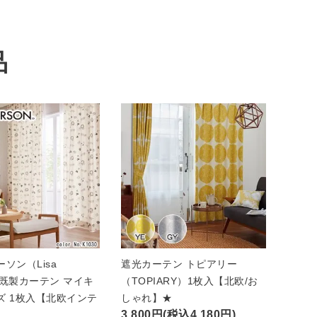
品
ソン（Lisa
遮光カーテン トピアリー
n）既製カーテン マイキ
（TOPIARY）1枚入【北欧/お
ズ 1枚入【北欧インテ
しゃれ】★
3,800円(税込4,180円)