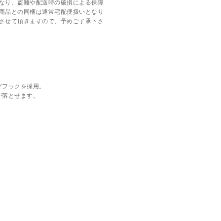
なり、盗難や配送時の破損による保障
商品との同梱は通常宅配便扱いとなり
させて頂きますので、予めご了承下さ
グフックを採用。
が落とせます。