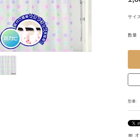
サイ
数量
型番:
オ
toc