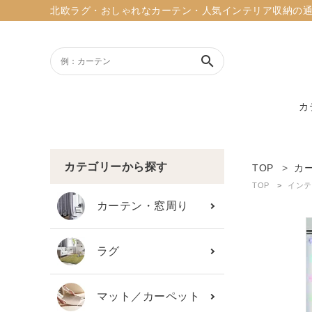
北欧ラグ・おしゃれなカーテン・人気インテリア収納の通販ショッ
search
カ
ACCOUNT MENU
ようこそ ゲスト 様
カテゴリーから探す
TOP
カ
TOP
インテ
meeting_room
person
ログイン
新規会員登録
カーテン・窓周り
search
ラグ
新着商品
マット／カーペット