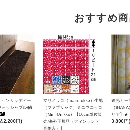
おすすめ商
ト ソリッディー
マリメッコ（marimekko）生地
遮光カー
ウォッシャブル/防
（ファブリック）ミニウニッコ
（IHAN
（Mini Unikko）【10cm単位販
リア】★
込2,200円)
3,800円
売/海外正規品（フィンランド
直輸入）】