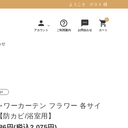
ようこそ ゲスト 様
0
person
help_outline
sms
shopping_cart
アカウント
ご利用案内
お問合わせ
カート
わせ
タフテッド ラグマット ミント
マット／カーペ
デコレ
フィンレイソ
インテリア用品
【春夏/洗える/人気】
ット
（DECOLE）
ン
毎日の暮らしに安心と快適を与え、生活
・ジ
アッシュコン
アドルノ
を楽しくしてくれるデザインラグ。
日用品
雑貨
pt
セプト
（adorno）
10,728円(税込11,801円)
ャワーカーテン フラワー 各サイ
【防カビ/浴室用】
詳しく見る
886円(税込2,075円)