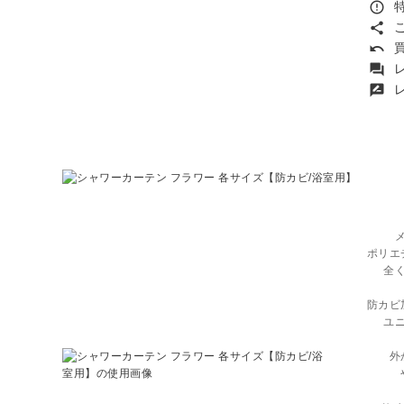
特
error_outline
こ
share
買
undo
レ
forum
レ
rate_review
ポリエ
全
防カビ
ユ
外