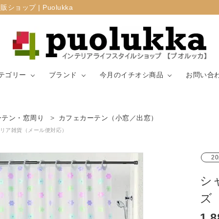
プ | Puolukka
テゴリー
ブランド
今月のイチオシ商品
お問い合
カーテン・窓周
ーテン・窓周り
カフェカーテン（小窓／出窓）
マリメッコ
ラグ
山崎実業
り
リア雑貨（メール便対応）
生地（ファブリ
リサ・ラーソ
ジョセフ
キッチン用品
20
ック）
ン
ョセフ
シ
ズ
1,