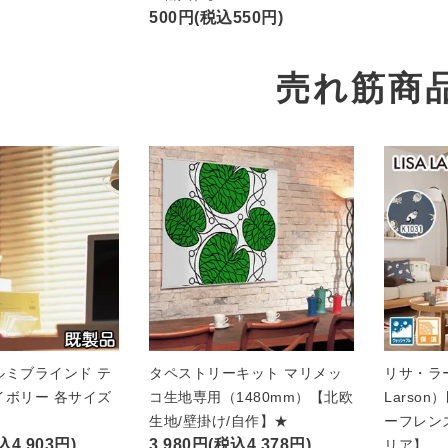
500円(税込550円)
売れ筋商
ルミブラインド テ
タペストリーキット マリメッ
リサ・ラー
イボリー 各サイズ
コ生地専用（1480mm）【北欧
Larso
★
生地/壁掛け/自作】★
ーフレン
込4,903円)
3,980円(税込4,378円)
リア】