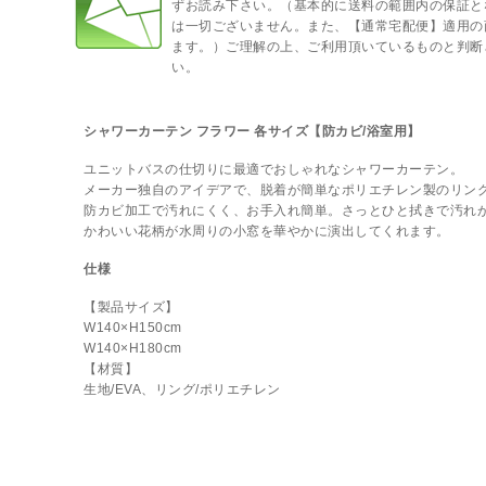
ずお読み下さい。（基本的に送料の範囲内の保証と
は一切ございません。また、【通常宅配便】適用の
ます。）ご理解の上、ご利用頂いているものと判断
い。
シャワーカーテン フラワー 各サイズ【防カビ/浴室用】
ユニットバスの仕切りに最適でおしゃれなシャワーカーテン。
メーカー独自のアイデアで、脱着が簡単なポリエチレン製のリン
防カビ加工で汚れにくく、お手入れ簡単。さっとひと拭きで汚れ
かわいい花柄が水周りの小窓を華やかに演出してくれます。
仕様
【製品サイズ】
W140×H150cm
W140×H180cm
【材質】
生地/EVA、リング/ポリエチレン