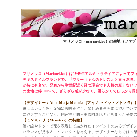
マリメッコ（marimekko）の生地（ファ
マリメッコ（marimekko）生地（フ
ミンステリ（Mynsteri）【10cm
マリメッコ（Marimekko）は1949年アルミ・ラティアによっ
テキスタイルブランドで、『マリーちゃんのドレス』と言う意味。ケ
が特に有名で、発表から半世紀近く経つ現在でも人気の衰えない
の生地は綿100%で、ざらざら感が少なく、柔らかくてしっかり長
【デザイナー：Aino-Maija Metsola（アイノ-マイヤ・メトソラ）
彼女はいつも色々な物に興味を持ち、楽しめる事を常に望んでい
に満足することなく、創造性と個人主義的表現とが相まった妥協
【ミンステリ（Mynsteri）の特徴】
短い線やドットで花を表現して描かれたインパクトのあるデザイ
バランスが見る人にインパクトを与える、デザイナーならではの