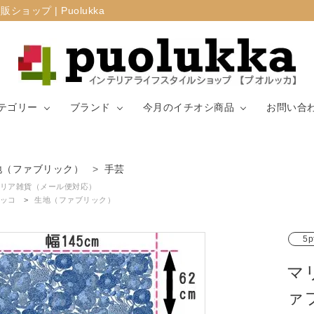
プ | Puolukka
テゴリー
ブランド
今月のイチオシ商品
お問い合
カーテン・窓周
地（ファブリック）
手芸
マリメッコ
ラグ
山崎実業
り
リア雑貨（メール便対応）
ッコ
生地（ファブリック）
生地（ファブリ
リサ・ラーソ
ジョセフ
キッチン用品
ック）
ン
ョセフ
5p
マ
ァ