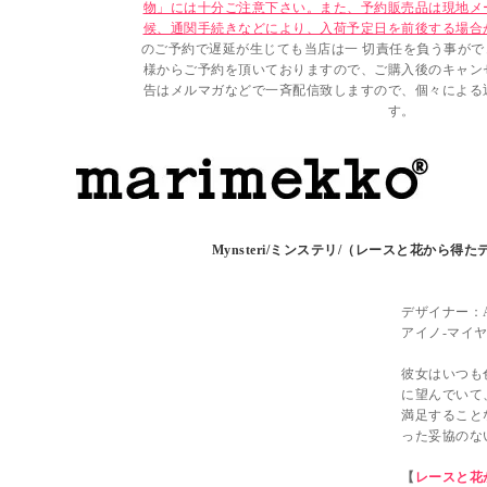
物」には十分ご注意下さい。また、予約販売品は現地メ
候、通関手続きなどにより、入荷予定日を前後する場合
のご予約で遅延が生じても当店は一 切責任を負う事が
様からご予約を頂いておりますので、ご購入後のキャン
告はメルマガなどで一斉配信致しますので、個々による
す。
Mynsteri/ミンステリ/（レースと花から得たデ
デザイナー：Aino
アイノ-マイ
彼女はいつも
に望んでいて
満足すること
った妥協のな
【
レースと花