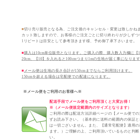
切り売り販売での注意事項
■
切り売り販売となる為、ご注文後のキャンセル・変更は致しかね
カット致しますので、お客様のご注文ごとに切り終わりが少しずつ
1リピートは目安として参考頂きます様、予め御了承下さいませ。
■
購入は10cm単位販売となります。ご購入の際、購入数入力欄に【1
20cm、【10】を入れると100cmつまり1mの生地が届く事になりま
■
メール便は生地の長さ合計が150cmまでならご利用頂けます。
150cmを超える場合は宅配便での配達になります。
※メール便をご利用のお客様へ※
配送手段でメール便をご利用頂くと大変お得！
※（メール便規定範囲内のサイズとなります）
ご利用の際は配送方法詳細ページの【メール便での
ずお読み下さい。（基本的に送料の範囲内の保証と
は一切ございません。また、【通常宅配便】適用の
ます。）ご理解の上、ご利用頂いているものと判断
い。