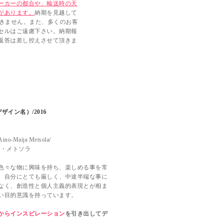
ーカーの都合や、輸送時の天
があります。
納期を見越して
できません。また、多くのお客
セルはご遠慮下さい。納期報
返答は差し控えさせて頂きま
ザイン名）/2016
-Maija Metsola/
ヤ・メトソラ
色々な物に興味を持ち、楽しめる事を常
、自分にとても厳しく、中途半端な事に
なく、創造性と個人主義的表現とが相ま
い目的意識を持っています。
からインスピレーション
を引き出してデ