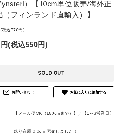
ynsteri）【10cm単位販売/海外正
品（フィンランド直輸入）】
円(税込770円)
0円(税込550円)
SOLD OUT
mail_outline
favorite
お問い合わせ
【メール便OK（150cmまで）】／【1～3営業日】
残り在庫 0 0cm 完売しました！