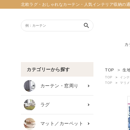
北欧ラグ・おしゃれなカーテン・人気インテリア収納の通販ショッ
search
カ
ACCOUNT MENU
ようこそ ゲスト 様
カテゴリーから探す
TOP
生
TOP
インテ
meeting_room
person
TOP
マリメ
ログイン
新規会員登録
カーテン・窓周り
search
ラグ
新着商品
マット／カーペット