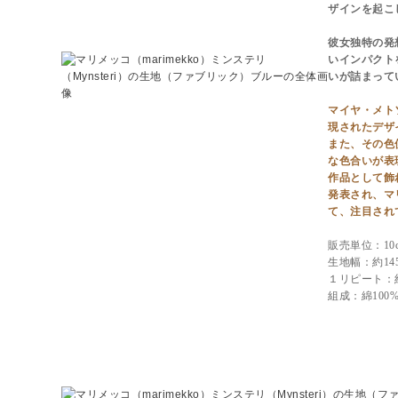
ザインを起こ
彼女独特の発
いインパクト
いが詰まって
マイヤ・メト
現されたデザ
また、その色
な色合いが表
作品として飾
発表され、マ
て、注目され
販売単位：10
生地幅：約145
１リピート：約
組成：綿100
ミンステリ（Mynsteri）のカラーバリエーションと詳細