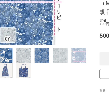
（M
規
定価
700
50
型番: