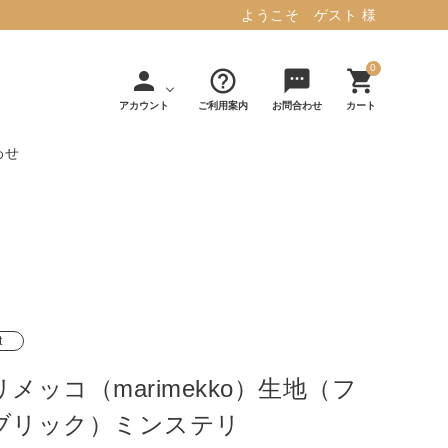
ようこそ ゲスト 様
0
person
help_outline
sms
shopping_cart
アカウント
ご利用案内
お問合わせ
カート
わせ
タフテッド ラグマット ミント
マット／カーペ
デコレ
フィンレイソ
インテリア用品
【春夏/洗える/人気】
ット
（DECOLE）
ン
毎日の暮らしに安心と快適を与え、生活
・ジ
アッシュコン
アドルノ
を楽しくしてくれるデザインラグ。
日用品
雑貨
セプト
（adorno）
t
10,728円(税込11,801円)
リメッコ（marimekko）生地（フ
詳しく見る
ブリック）ミンステリ