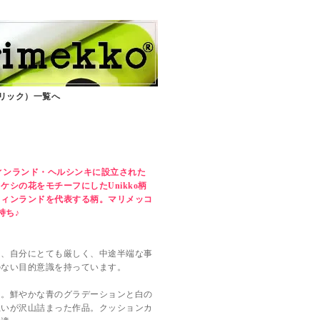
ブリック）一覧へ
ァブリック）
単位販売】
てフィンランド・ヘルシンキに設立された
シの花をモチーフにしたUnikko柄
フィンランドを代表する柄。マリメッコ
持ち♪
】
て、自分にとても厳しく、中途半端な事
のない目的意識を持っています。
ン。鮮やかな青のグラデーションと白の
思いが沢山詰まった作品。クッションカ