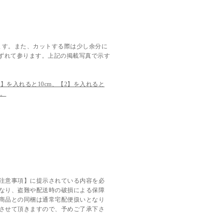
ます。また、カットする際は少し余分に
ずれて参ります。上記の掲載写真で示す
】を入れると10cm、【2】を入れると
す。
注意事項】に提示されている内容を必
なり、盗難や配送時の破損による保障
商品との同梱は通常宅配便扱いとなり
させて頂きますので、予めご了承下さ