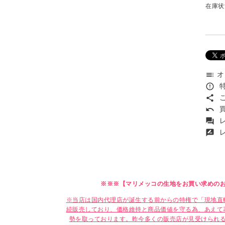
在庫状
オ
toc
特
error_outline
こ
share
買
undo
レ
forum
レ
rate_review
※※※【マリメッコの生地をお買い求めの
※当店は国内代理店が誕生する前からの特権で「現地直
続販売しており、価格維持と商品価値を守る為、あえて
勢を取っております。昨今多くの販売店が見受けられ