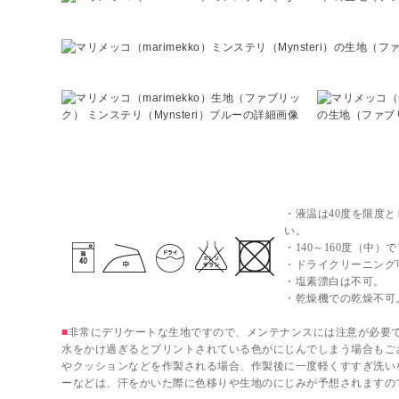
マリメッコ（marimekko）生地のメンテナンス
・液温は40度を限度
い。
・140～160度（中）
・ドライクリーニング
・塩素漂白は不可。
・乾燥機での乾燥不可
■
非常にデリケートな生地ですので、メンテナンスには注意が必要
水をかけ過ぎるとプリントされている色がにじんでしまう場合もご
やクッションなどを作製される場合、作製後に一度軽くすすぎ洗い
ーなどは、汗をかいた際に色移りや生地のにじみが予想されますの