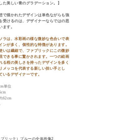
した美しい青のグラデーション。】
想で描かれたデザインは単色ながらも強
を受けるのは、デザイナーならではの思
います。
ソラは、水彩画の様な微妙な色合いで表
インが多く、個性的な特徴があります。
使いは繊細で、ファブリックにこの微妙
現できる事に驚かされます。一つの絵画
れる程の美しさを持ったデザインを多く
リメッコを代表する新しい担い手とし
ているデザイナーです。
cm単位
cm
62cm
%