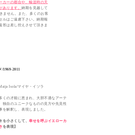
ーカーの都合や、輸送時の天
があります。
納期を見越して
できません。また、多くのお客
セルはご遠慮下さい。納期報
返答は差し控えさせて頂きま
1969-2011
ija Isola/マイヤ・イソラ
多くの才能に恵まれ、大胆不適なアーテ
。独自のユニークなものの見方や先見性
事を解釈し、表現しました。
キを小さくして、
幸せを呼ぶイエローカ
さ
を表現】