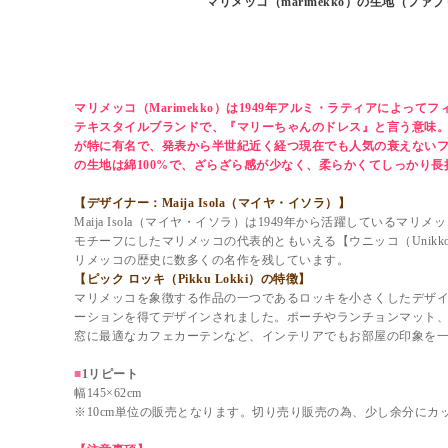
マリメッコ（marimekko）の生地（ファ
マリメッコ（marimekko）生地（フ
ピック ロッキ（Pikku Lokki）【10
マリメッコ（Marimekko）は1949年アルミ・ラティアによっ
テキスタイルブランドで、『マリーちゃんのドレス』と言う意味。ケ
が特に有名で、発表から半世紀近く経つ現在でも人気の衰えない
の生地は綿100%で、ざらざら感が少なく、柔らかくてしっかり長
【デザイナー：Maija Isola（マイヤ・イソラ）】
Maija Isola（マイヤ・イソラ）は1949年から活躍しているマ
モチーフにしたマリメッコの代表的ともいえる【ウニッコ（Unikko
リメッコの歴史に数多くの名作を残しています。
【ピック ロッキ（Pikku Lokki）の特徴】
マリメッコを象徴する作品の一つであるロッキを小さくしたデザ
ーションを得てデザインされました。ポーチやランチョンマット
窓に最適なカフェカーテンなど、インテリアでもお部屋の印象を
■
1リピート
幅145×62cm
※10cm単位の販売となります。切り売り販売の為、少し余分にカ