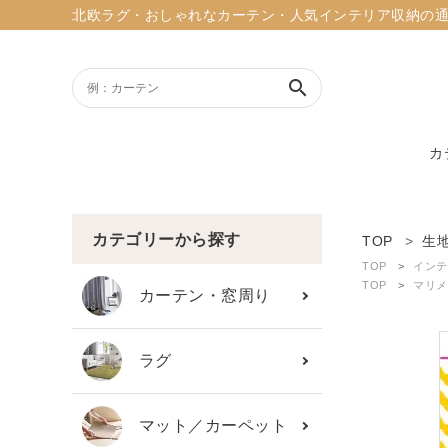
北欧ラグ・おしゃれなカーテン・人気インテリア収納の通販ショッ
search
カ
ACCOUNT MENU
ようこそ ゲスト 様
カテゴリーから探す
TOP
生
TOP
インテ
meeting_room
person
TOP
マリメ
ログイン
新規会員登録
カーテン・窓周り
search
ラグ
新着商品
マット／カーペット