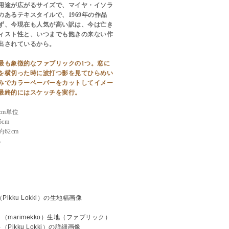
用途が広がるサイズで、マイヤ・イソラ
のあるテキスタイルで、1969年の作品
ず、今現在も人気が高い訳は、今は亡き
ィスト性と、いつまでも飽きの来ない作
出されているから。
最も象徴的なファブリックの1つ。窓に
を横切った時に波打つ影を見てひらめい
みでカラーペーパーをカットしてイメー
最終的にはスケッチを実行。
cm単位
cm
62cm
%