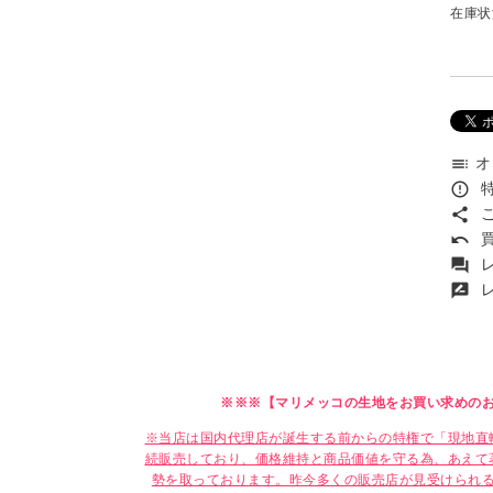
在庫状
オ
toc
特
error_outline
こ
share
買
undo
レ
forum
レ
rate_review
※※※【マリメッコの生地をお買い求めの
※当店は国内代理店が誕生する前からの特権で「現地直
続販売しており、価格維持と商品価値を守る為、あえて
勢を取っております。昨今多くの販売店が見受けられ