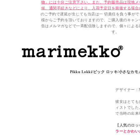
物」には十分ご注意下さい。また、予約販売品は現地メ
候、通関手続きなどにより、入荷予定日を前後する場合
のご予約で遅延が生じても当店は一 切責任を負う事が
様からご予約を頂いておりますので、ご購入後のキャン
告はメルマガなどで一斉配信致しますので、個々による
す。
Pikku Lokki/ピック ロッキ/小さなカモメ/
デザイナー：Ma
彼女はとても
ィストでした
で当時の出来
【人気のロッ
ラーとかわい