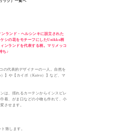
ブリック）一覧へ
ァブリック）
cm単位販売】
てフィンランド・ヘルシンキに設立された
シの花をモチーフにしたUnikko柄
フィンランドを代表する柄。マリメッコ
持ち♪
リメッコの代表的デザイナーの一人。自然を
）】や【カイボ（Kaivo）】など、マ
インは、揺れるカーテンからインスピレ
、巾着、がま口などの小物も作れて、小
一変させます。
ット致します。