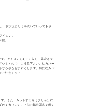
とし、弱水流または手洗いで行って下さ
でアイロン。
可能。
。
です。アイロンをあてる際も、霧吹きで
ざいますので、ご注意下さい。枕カバー
をする事をおすすめします。特に枕カバ
でご注意下さい。
ます。また、カットする際は少し余分に
ずれて参ります。上記の掲載写真で示す