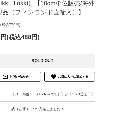
ikku Lokki）【10cm単位販売/海外
規品（フィンランド直輸入）】
円(税込770円)
4円(税込488円)
SOLD OUT
mail_outline
favorite
お問い合わせ
【メール便OK（150cmまで）】／【1～3営業日】
残り在庫 0 0cm 完売しました！