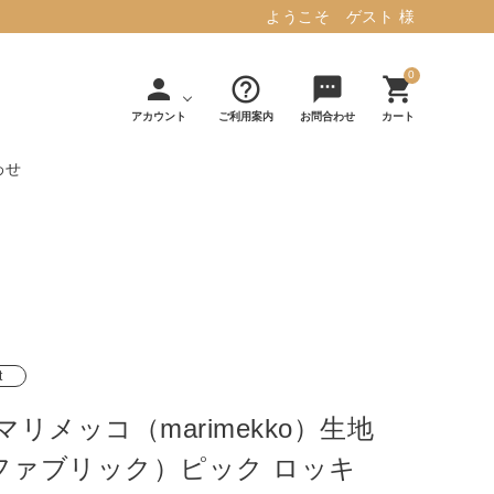
ようこそ ゲスト 様
0
person
help_outline
sms
shopping_cart
アカウント
ご利用案内
お問合わせ
カート
わせ
タフテッド ラグマット ミント
マット／カーペ
デコレ
フィンレイソ
インテリア用品
【春夏/洗える/人気】
ット
（DECOLE）
ン
毎日の暮らしに安心と快適を与え、生活
・ジ
アッシュコン
アドルノ
を楽しくしてくれるデザインラグ。
日用品
雑貨
セプト
（adorno）
t
10,728円(税込11,801円)
マリメッコ（marimekko）生地
詳しく見る
ファブリック）ピック ロッキ