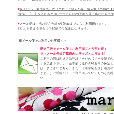
■
購入は10cm単位販売となります。ご購入の際、購入数入力欄に【1
20cm、【10】を入れると100cmつまり1mの生地が届く事になりま
■
メール便は生地の長さ合計が150cmまでならご利用頂けます。
150cmを超える場合は宅配便での配達になります。
※メール便をご利用のお客様へ※
配送手段でメール便をご利用頂くと大変お得！
※（メール便規定範囲内のサイズとなります）
ご利用の際は配送方法詳細ページの【メール便での
ずお読み下さい。（基本的に送料の範囲内の保証と
は一切ございません。また、【通常宅配便】適用の
ます。）ご理解の上、ご利用頂いているものと判断
い。