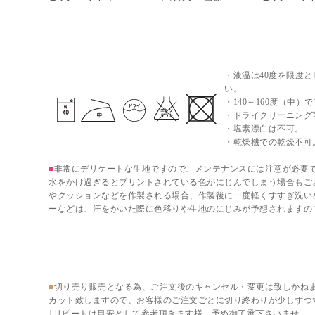
マリメッコ（marimekko）生地のメンテナンス
・液温は40度を限度
い。
・140～160度（中）
・ドライクリーニング
・塩素漂白は不可。
・乾燥機での乾燥不可
■
非常にデリケートな生地ですので、メンテナンスには注意が必要
水をかけ過ぎるとプリントされている色がにじんでしまう場合もご
やクッションなどを作製される場合、作製後に一度軽くすすぎ洗い
ーなどは、汗をかいた際に色移りや生地のにじみが予想されますの
切り売り販売での注意事項
■
切り売り販売となる為、ご注文後のキャンセル・変更は致しかね
カット致しますので、お客様のご注文ごとに切り終わりが少しずつ
1リピートは目安として参考頂きます様、予め御了承下さいませ。