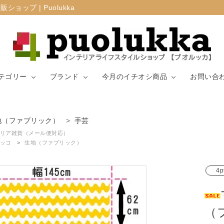
プ | Puolukka
テゴリー
ブランド
今月のイチオシ商品
お問い合
カーテン・窓周
地（ファブリック）
手芸
マリメッコ
ラグ
山崎実業
り
リア雑貨（メール便対応）
ッコ
生地（ファブリック）
生地（ファブリ
リサ・ラーソ
ジョセフ
キッチン用品
ック）
ン
ョセフ
4p
（