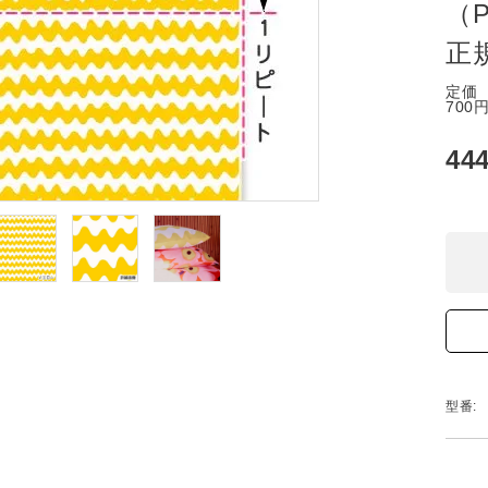
（P
正
定価
700
44
型番: