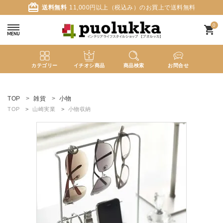
card_giftcard
送料無料
11,000円以上（税込み）のお買上で送料無料
0
shopping_cart
カテゴリー
イチオシ商品
商品検索
お問合せ
ACCOUNT MENU
ようこそ ゲスト 様
TOP
雑貨
小物
TOP
山崎実業
小物収納
meeting_room
person
ログイン
新規会員登録
search
新着商品
カテゴリーから探す