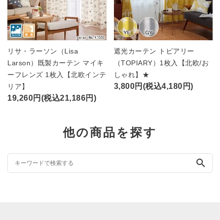
リサ・ラーソン（Lisa
遮光カーテン トピアリー
Larson）既製カーテン マイキ
（TOPIARY）1枚入【北欧/お
ーフレンズ 1枚入【北欧インテ
しゃれ】★
3,800円(税込4,180円)
リア】
19,260円(税込21,186円)
他の商品を探す
search