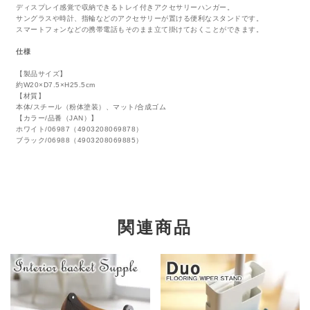
ディスプレイ感覚で収納できるトレイ付きアクセサリーハンガー。
サングラスや時計、指輪などのアクセサリーが置ける便利なスタンドです。
スマートフォンなどの携帯電話もそのまま立て掛けておくことができます。
仕様
【製品サイズ】
約W20×D7.5×H25.5cm
【材質】
本体/スチール（粉体塗装）、マット/合成ゴム
【カラー/品番（JAN）】
ホワイト/06987（4903208069878）
ブラック/06988（4903208069885）
関連商品