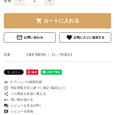
－
＋
数量
shopping_cart
カートに入れる
mail_outline
favorite
お問い合わせ
型番:
【通常宅配便】／【1～7営業日】
保存
toc
オプションの値段詳細
error_outline
特定商取引法に基づく表記 (返品など)
share
この商品を友達に教える
undo
買い物を続ける
forum
レビューを見る(0件)
rate_review
レビューを投稿