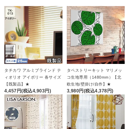
タチカワ アルミブラインド テ
タペストリーキット マリメッ
ィオリオ アイボリー 各サイズ
コ生地専用（1480mm）【北
【既製品】★
欧生地/壁掛け/自作】★
4,457円(税込4,903円)
3,980円(税込4,378円)