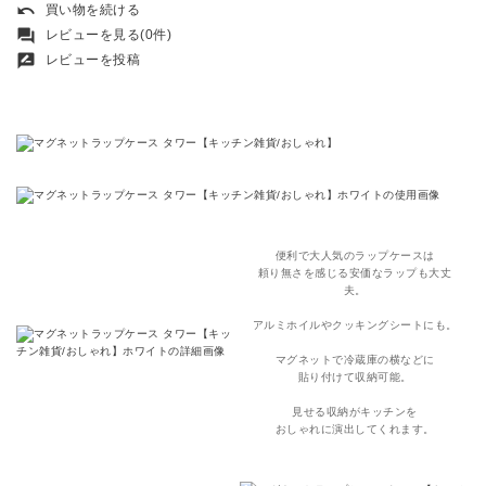
undo
買い物を続ける
forum
レビューを見る(0件)
rate_review
レビューを投稿
便利で大人気のラップケースは
頼り無さを感じる安価なラップも大丈
夫。
アルミホイルやクッキングシートにも。
マグネットで冷蔵庫の横などに
貼り付けて収納可能。
見せる収納がキッチンを
おしゃれに演出してくれます。