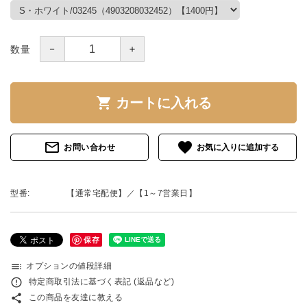
－
＋
数量
shopping_cart
カートに入れる
mail_outline
favorite
お問い合わせ
型番:
【通常宅配便】／【1～7営業日】
保存
toc
オプションの値段詳細
error_outline
特定商取引法に基づく表記 (返品など)
share
この商品を友達に教える