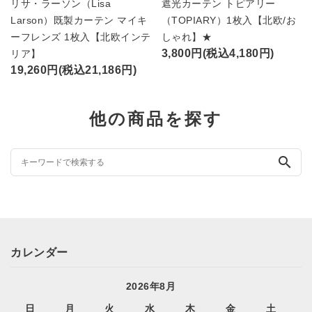
リサ・ラーソン（Lisa
遮光カーテン トピアリー
Larson）既製カーテン マイキ
（TOPIARY）1枚入【北欧/お
ーフレンズ 1枚入【北欧インテ
しゃれ】★
3,800円(税込4,180円)
リア】
19,260円(税込21,186円)
他の商品を探す
search
カレンダー
2026年8月
日
月
火
水
木
金
土