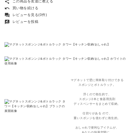
share
この商品を友達に教える
undo
買い物を続ける
forum
レビューを見る(0件)
rate_review
レビューを投稿
マグネットで壁に簡単取り付けできる
スポンジとボトルラック。
浮くので衛生的で、
スポンジ2本と食器用洗剤
ディスペンサーをまとめて収納。
仕切りがある ので、
重いスポンジを使わずに衛生的。
おしゃれで便利なアイテムが、
あなたの快適空間に。