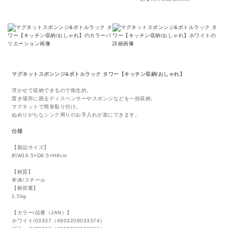
マグネットスポンンジ&ボトルラック タワー【キッチン収納/おしゃれ】
浮かせて収納できるので衛生的。
置き場所に困るディスペンサーやスポンジなどを一括収納。
マグネットで簡単取り付け。
ぬめりがちなシンク周りのお手入れが楽にできます。
仕様
【製品サイズ】
約W16.5×D8.5×H8cm
【材質】
本体/スチール
【耐荷重】
1.5kg
【カラー/品番（JAN）】
ホワイト/03337（4903208033374）