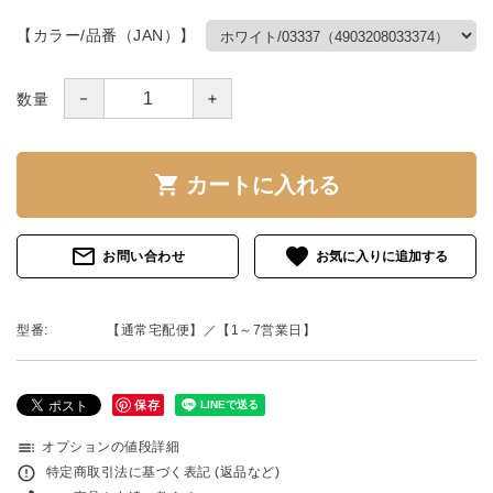
【カラー/品番（JAN）】
－
＋
数量
shopping_cart
カートに入れる
mail_outline
favorite
お問い合わせ
型番:
【通常宅配便】／【1～7営業日】
保存
toc
オプションの値段詳細
error_outline
特定商取引法に基づく表記 (返品など)