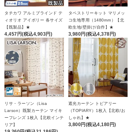
タチカワ アルミブラインド テ
タペストリーキット マリメッ
ィオリオ アイボリー 各サイズ
コ生地専用（1480mm）【北
【既製品】★
欧生地/壁掛け/自作】★
4,457円(税込4,903円)
3,980円(税込4,378円)
リサ・ラーソン（Lisa
遮光カーテン トピアリー
Larson）既製カーテン マイキ
（TOPIARY）1枚入【北欧/お
ーフレンズ 1枚入【北欧インテ
しゃれ】★
3,800円(税込4,180円)
リア】
19,260円(税込21,186円)