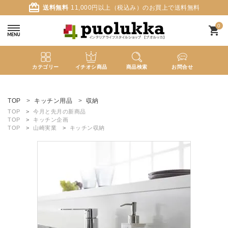
card_giftcard
送料無料
11,000円以上（税込み）のお買上で送料無料
0
shopping_cart
カテゴリー
イチオシ商品
商品検索
お問合せ
ACCOUNT MENU
ようこそ ゲスト 様
TOP
キッチン用品
収納
TOP
今月と先月の新商品
TOP
キッチン企画
meeting_room
person
ログイン
新規会員登録
TOP
山崎実業
キッチン収納
search
新着商品
カテゴリーから探す