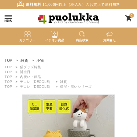
card_giftcard
送料無料
11,000円以上（税込み）のお買上で送料無料
0
shopping_cart
カテゴリー
イチオシ商品
商品検索
お問合せ
ACCOUNT MENU
ようこそ ゲスト 様
TOP
雑貨
小物
TOP
猫グッズ特集
TOP
誕生日
meeting_room
person
ログイン
新規会員登録
TOP
内祝い・粗品
TOP
デコレ（DECOLE）
雑貨
TOP
デコレ（DECOLE）
保湿・潤いシリーズ
search
新着商品
カテゴリーから探す