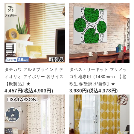
タチカワ アルミブラインド テ
タペストリーキット マリメッ
ィオリオ アイボリー 各サイズ
コ生地専用（1480mm）【北
【既製品】★
欧生地/壁掛け/自作】★
4,457円(税込4,903円)
3,980円(税込4,378円)