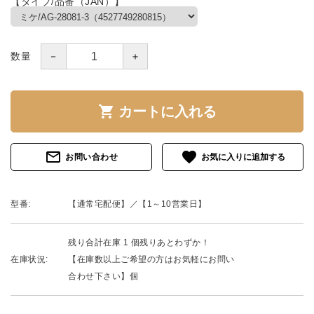
【タイプ/品番（JAN）】
－
＋
数量
shopping_cart
カートに入れる
mail_outline
favorite
お問い合わせ
型番:
【通常宅配便】／【1～10営業日】
残り合計在庫 1 個残りあとわずか！
在庫状況:
【在庫数以上ご希望の方はお気軽にお問い
合わせ下さい】個