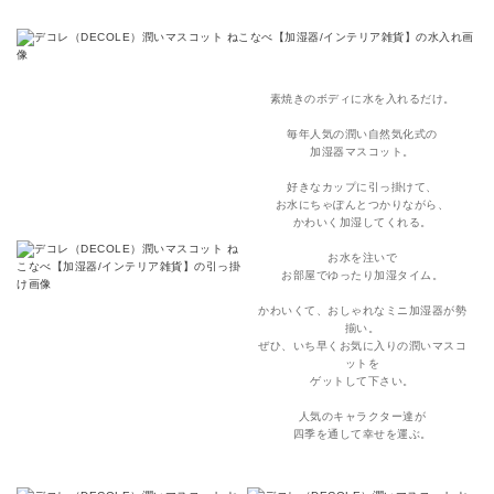
素焼きのボディに水を入れるだけ。
毎年人気の潤い自然気化式の
加湿器マスコット。
好きなカップに引っ掛けて、
お水にちゃぽんとつかりながら、
かわいく加湿してくれる。
お水を注いで
お部屋でゆったり加湿タイム。
かわいくて、おしゃれなミニ加湿器が勢
揃い。
ぜひ、いち早くお気に入りの潤いマスコ
ットを
ゲットして下さい。
人気のキャラクター達が
四季を通して幸せを運ぶ。