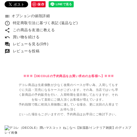
保存
toc
オプションの値段詳細
error_outline
特定商取引法に基づく表記 (返品など)
share
この商品を友達に教える
undo
買い物を続ける
forum
レビューを見る(0件)
rate_review
レビューを投稿
※※※【DECOLEの予約商品をお買い求めのお客様へ】※※※
デコレ商品は生産個数が少なく改廃のペースが早い為、入荷してもす
ぐに欠品・完売になるケースがございます。その為、当店ではいち早
く新商品の予約販売を行い、入荷時期を提示致しておりますが、それ
を知って直前にご購入頂くお客様が増えています。
予約段階で既に初回入荷個数に達している場合、更に次回の入荷まで
お待ち頂く
といった場合もございますので、予約商品はお早目にご検討下さい。