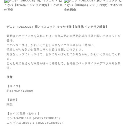
デコレ（DECOLE）潤いマスコット ひっかけ猫【加湿器/インテリア雑貨】
素焼きのボディに水を入れるだけ。毎年人気の自然気化式加湿器の潤いマスコットが
登場。
このシリーズは、かわいくておしゃれなミニ加湿器が沢山勢揃い。
乾燥しがちな冬のお部屋にサッと置ける潤いのオアシス。
好きなカップに引っ掛けて、お水にちゃぽんとつかりながら、かわいく加湿してくれ
る。
じんわり染み込んだ水分が徐々に蒸発して、お部屋のベッドサイドやデスク周りを加
湿。
仕様
【サイズ】
約54×63×h125mm
【素材】
陶製
【タイプ/品番（JAN）】
ミケ/AG-28081-3（4527749280815）
エキゾ/AG-28082-3（4527749280822）