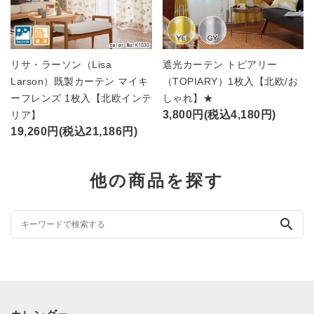
リサ・ラーソン（Lisa
遮光カーテン トピアリー
Larson）既製カーテン マイキ
（TOPIARY）1枚入【北欧/お
ーフレンズ 1枚入【北欧インテ
しゃれ】★
3,800円(税込4,180円)
リア】
19,260円(税込21,186円)
他の商品を探す
search