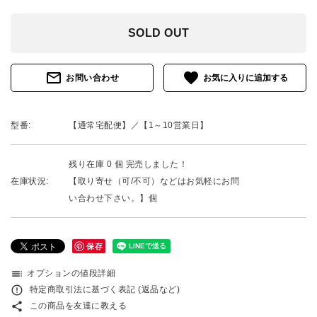
SOLD OUT
mail_outline
favorite
お問い合わせ
型番:
【通常宅配便】／【1～10営業日】
残り在庫 0 個 完売しました！
在庫状況:
【取り寄せ（可/不可）などはお気軽にお問
い合わせ下さい。】個
保存
toc
オプションの値段詳細
error_outline
特定商取引法に基づく表記 (返品など)
share
この商品を友達に教える