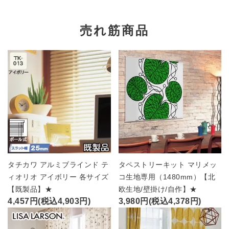
売れ筋商品
タチカワ アルミブラインド テ
タペストリーキット マリメッ
ィオリオ アイボリー 各サイズ
コ生地専用（1480mm）【北
【既製品】★
欧生地/壁掛け/自作】★
4,457円(税込4,903円)
3,980円(税込4,378円)