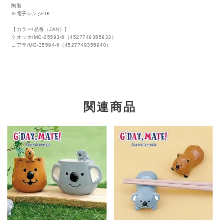
陶製
※電子レンジOK
【カラー/品番（JAN）】
クオッカ/MG-35593-6（4527749355933）
コアラ/MG-35594-6（4527749355940）
関連商品