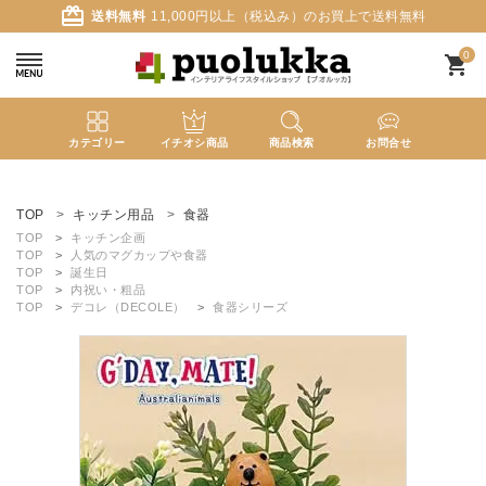
card_giftcard
送料無料
11,000円以上（税込み）のお買上で送料無料
0
shopping_cart
カテゴリー
イチオシ商品
商品検索
お問合せ
ACCOUNT MENU
ようこそ ゲスト 様
TOP
キッチン用品
食器
TOP
キッチン企画
TOP
人気のマグカップや食器
meeting_room
person
ログイン
新規会員登録
TOP
誕生日
TOP
内祝い・粗品
TOP
デコレ（DECOLE）
食器シリーズ
search
新着商品
カテゴリーから探す