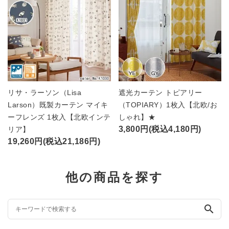
リサ・ラーソン（Lisa
遮光カーテン トピアリー
Larson）既製カーテン マイキ
（TOPIARY）1枚入【北欧/お
ーフレンズ 1枚入【北欧インテ
しゃれ】★
3,800円(税込4,180円)
リア】
19,260円(税込21,186円)
他の商品を探す
search