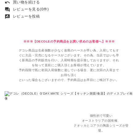
undo
買い物を続ける
forum
レビューを見る(0件)
rate_review
レビューを投稿
※※※【DECOLEの予約商品をお買い求めのお客様へ】※※※
デコレ商品は生産個数が少なく改廃のペースが早い為、入荷してもす
ぐに欠品・完売になるケースがございます。その為、当店ではいち早
く新商品の予約販売を行い、入荷時期を提示致しておりますが、それ
を知って直前にご購入頂くお客様が増えています。
予約段階で既に初回入荷個数に達している場合、更に次回の入荷まで
お待ち頂く
といった場合もございますので、予約商品はお早目にご検討下さい。
個性的で可愛い
オーストラリアの国有種、
クオッカとコアラの陶器シリーズが登
場。