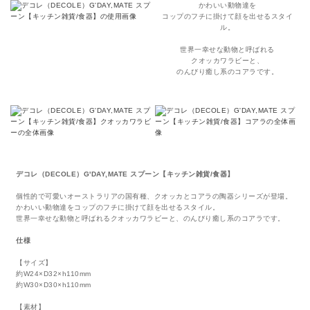
かわいい動物達を
コップのフチに掛けて顔を出せるスタイ
ル。
世界一幸せな動物と呼ばれる
クオッカワラビーと、
のんびり癒し系のコアラです。
デコレ（DECOLE）G'DAY,MATE スプーン【キッチン雑貨/食器】
個性的で可愛いオーストラリアの国有種、クオッカとコアラの陶器シリーズが登場。
かわいい動物達をコップのフチに掛けて顔を出せるスタイル。
世界一幸せな動物と呼ばれるクオッカワラビーと、のんびり癒し系のコアラです。
仕様
【サイズ】
約W24×D32×h110mm
約W30×D30×h110mm
【素材】