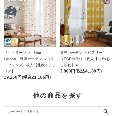
リサ・ラーソン（Lisa
遮光カーテン トピアリー
Larson）既製カーテン マイキ
（TOPIARY）1枚入【北欧/お
ーフレンズ 1枚入【北欧インテ
しゃれ】★
3,800円(税込4,180円)
リア】
19,260円(税込21,186円)
他の商品を探す
search