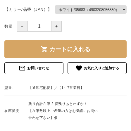
【カラー/品番（JAN）】
－
＋
数量
shopping_cart
カートに入れる
mail_outline
favorite
お問い合わせ
型番:
【通常宅配便】／【1～7営業日】
残り合計在庫 2 個残りあとわずか！
在庫状況:
【在庫数以上ご希望の方はお気軽にお問い
合わせ下さい】個