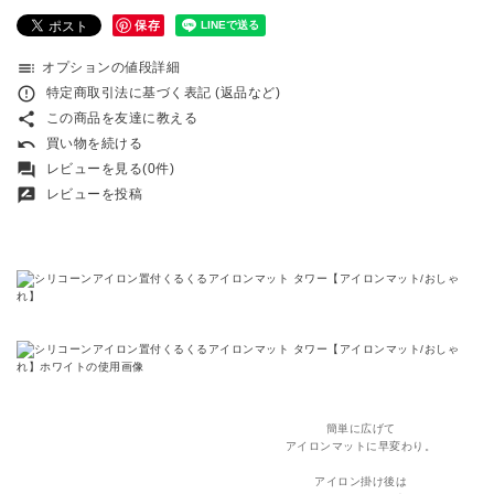
保存
toc
オプションの値段詳細
error_outline
特定商取引法に基づく表記 (返品など)
share
この商品を友達に教える
undo
買い物を続ける
forum
レビューを見る(0件)
rate_review
レビューを投稿
簡単に広げて
アイロンマットに早変わり。
アイロン掛け後は