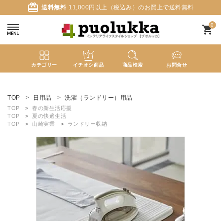
card_giftcard
送料無料
11,000円以上（税込み）のお買上で送料無料
0
shopping_cart
カテゴリー
イチオシ商品
商品検索
お問合せ
ACCOUNT MENU
ようこそ ゲスト 様
TOP
日用品
洗濯（ランドリー）用品
TOP
春の新生活応援
TOP
夏の快適生活
meeting_room
person
ログイン
新規会員登録
TOP
山崎実業
ランドリー収納
search
新着商品
カテゴリーから探す