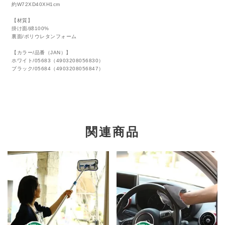
約W72XD40XH1cm
【材質】
掛け面/綿100%
裏面/ポリウレタンフォーム
【カラー/品番（JAN）】
ホワイト/05683（4903208056830）
ブラック/05684（4903208056847）
関連商品