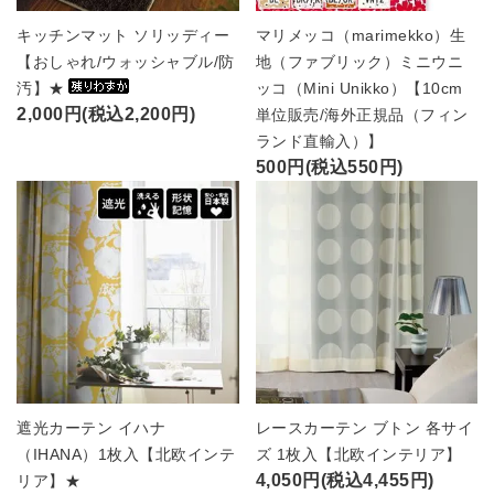
キッチンマット ソリッディー
マリメッコ（marimekko）生
【おしゃれ/ウォッシャブル/防
地（ファブリック）ミニウニ
汚】★
ッコ（Mini Unikko）【10cm
2,000円(税込2,200円)
単位販売/海外正規品（フィン
ランド直輸入）】
500円(税込550円)
遮光カーテン イハナ
レースカーテン ブトン 各サイ
（IHANA）1枚入【北欧インテ
ズ 1枚入【北欧インテリア】
4,050円(税込4,455円)
リア】★