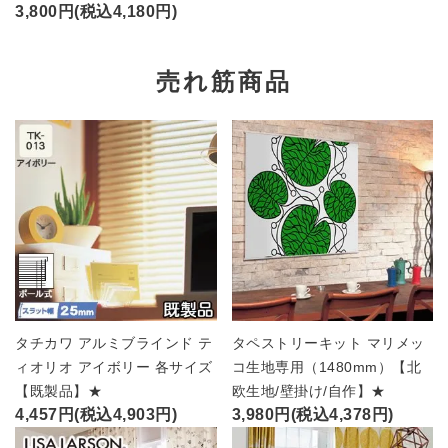
3,800円(税込4,180円)
売れ筋商品
タチカワ アルミブラインド テ
タペストリーキット マリメッ
ィオリオ アイボリー 各サイズ
コ生地専用（1480mm）【北
【既製品】★
欧生地/壁掛け/自作】★
4,457円(税込4,903円)
3,980円(税込4,378円)