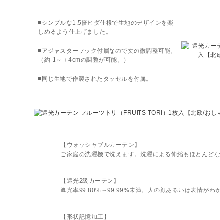
■シンプルな1.5倍ヒダ仕様で生地のデザインを楽
しめるよう仕上げました。
■アジャスターフック付属なので丈の微調整可能。
（約-1～＋4cmの調整が可能。）
■同じ生地で作製されたタッセルを付属。
【ウォッシャブルカーテン】
ご家庭の洗濯機で洗えます。洗濯による伸縮もほとんどな
【遮光2級カーテン】
遮光率99.80%～99.99%未満。人の顔あるいは表情がわ
【形状記憶加工】