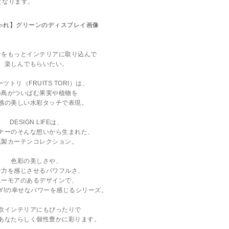
となります。
ンをもっとインテリアに取り込んで
楽しんでもらいたい。
ツトリ（FRUITS TORI）は、
小鳥がついばむ果実や植物を
感の美しい水彩タッチで表現。
DESIGN LIFEは、
ナーのそんな想いから生まれた、
既製カーテンコレクション。
色彩の美しさや、
命力を感じさせるパワフルさ、
ユーモアのあるデザインで、
OY!の幸せなパワーを感じるシリーズ。
欧インテリアにもぴったりで
あなたらしく個性豊かに彩ります。