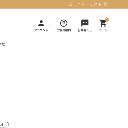
ようこそ ゲスト 様
0
person
help_outline
sms
shopping_cart
アカウント
ご利用案内
お問合わせ
カート
わせ
タフテッド ラグマット ミント
マット／カーペ
デコレ
フィンレイソ
インテリア用品
【春夏/洗える/人気】
ット
（DECOLE）
ン
毎日の暮らしに安心と快適を与え、生活
・ジ
アッシュコン
アドルノ
を楽しくしてくれるデザインラグ。
日用品
雑貨
セプト
（adorno）
10,728円(税込11,801円)
詳しく見る
pt