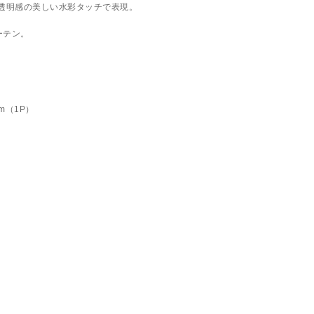
物を透明感の美しい水彩タッチで表現。
ーテン。
cm（1P）