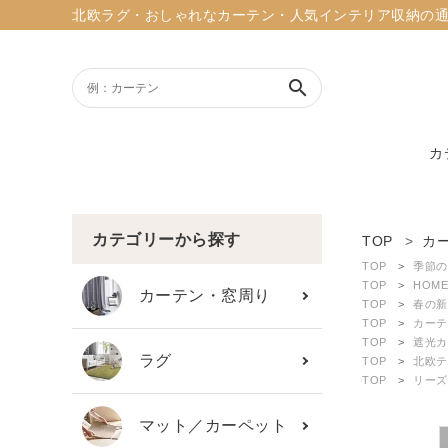
北欧ラグ・おしゃれなカーテン・人気インテリア収納の通販ショッ
search
カ
ACCOUNT MENU
ようこそ ゲスト 様
カテゴリーから探す
TOP
カ
TOP
季節の
meeting_room
person
TOP
HOME
ログイン
新規会員登録
カーテン・窓周り
TOP
春の新
TOP
カーテ
TOP
遮光カ
search
ラグ
TOP
北欧テ
TOP
リーズ
新着商品
マット／カーペット