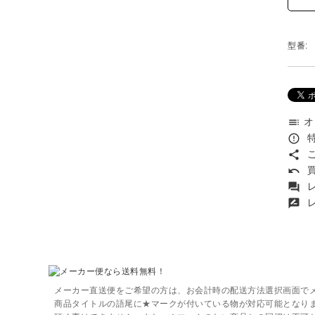
型番:
オ
toc
特
error_outline
こ
share
買
undo
レ
forum
レ
rate_review
メーカー直送便をご希望の方は、お会計時の配送方法選択画面で
商品タイトルの語尾に★マークが付いている物が対応可能となり