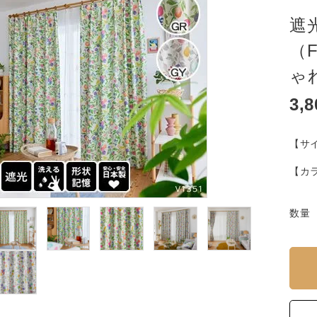
遮
（F
ゃ
3,
【サ
【カ
数量