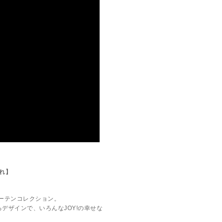
ゃれ】
カーテンコレクション。
デザインで、いろんなJOY!の幸せな