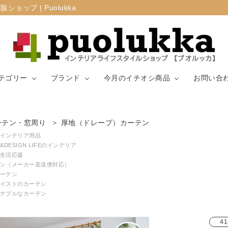
プ | Puolukka
テゴリー
ブランド
今月のイチオシ商品
お問い合
カーテン・窓周
ーテン・窓周り
厚地（ドレープ）カーテン
マリメッコ
ラグ
山崎実業
り
インテリア用品
&DESIGN LIFEのインテリア
生活応援
生地（ファブリ
リサ・ラーソ
ジョセフ
キッチン用品
ン（メーカー直送便対応）
ック）
ン
ョセフ
ーテン
イストのカーテン
ナブルなカーテン
41