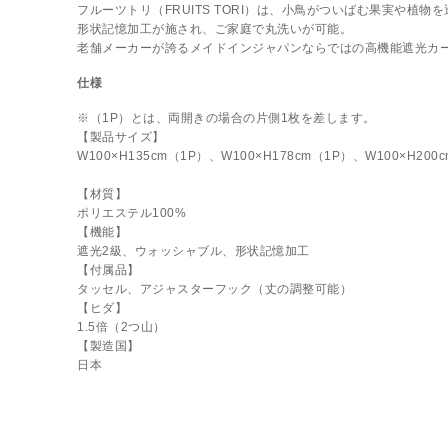
フルーツトリ（FRUITS TORI）は、小鳥がついばむ果実や植
形状記憶加工が施され、ご家庭で丸洗いが可能。
老舗メーカーが誇るメイドインジャパンならではの高機能遮光カ
仕様
※（1P）とは、両開きの場合の片側1枚を差します。
【製品サイズ】
W100×H135cm（1P）、W100×H178cm（1P）、W100×H200
【材質】
ポリエステル100%
【機能】
遮光2級、ウォッシャブル、形状記憶加工
【付属品】
タッセル、アジャスターフック（丈の調整可能）
【ヒダ】
1.5倍（2つ山）
【製造国】
日本