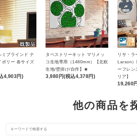
ルミブラインド テ
タペストリーキット マリメッ
リサ・ラー
イボリー 各サイズ
コ生地専用（1480mm）【北欧
Larso
★
生地/壁掛け/自作】★
ーフレン
込4,903円)
3,980円(税込4,378円)
リア】
19,260
他の商品を