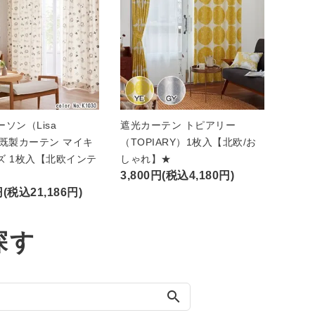
ソン（Lisa
遮光カーテン トピアリー
n）既製カーテン マイキ
（TOPIARY）1枚入【北欧/お
ズ 1枚入【北欧インテ
しゃれ】★
3,800円(税込4,180円)
円(税込21,186円)
探す
search