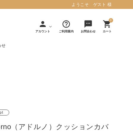
ようこそ ゲスト 様
0
person
help_outline
sms
shopping_cart
アカウント
ご利用案内
お問合わせ
カート
わせ
タフテッド ラグマット ミント
マット／カーペ
デコレ
フィンレイソ
インテリア用品
【春夏/洗える/人気】
ット
（DECOLE）
ン
毎日の暮らしに安心と快適を与え、生活
・ジ
アッシュコン
アドルノ
を楽しくしてくれるデザインラグ。
日用品
雑貨
セプト
（adorno）
10,728円(税込11,801円)
pt
詳しく見る
dorno（アドルノ）クッションカバ