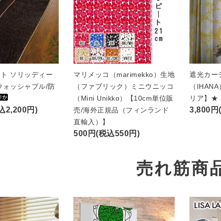
ト ソリッディー
マリメッコ（marimekko）生地
遮光カー
ウォッシャブル/防
（ファブリック）ミニウニッコ
（IHAN
（Mini Unikko）【10cm単位販
リア】★
込2,200円)
3,800円
売/海外正規品（フィンランド
直輸入）】
500円(税込550円)
売れ筋商