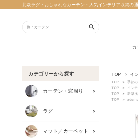
北欧ラグ・おしゃれなカーテン・人気インテリア収納の通販ショッ
search
カ
ACCOUNT MENU
ようこそ ゲスト 様
カテゴリーから探す
TOP
イ
TOP
季節の
meeting_room
person
TOP
インテ
ログイン
新規会員登録
カーテン・窓周り
TOP
新築祝
TOP
ado
search
ラグ
新着商品
マット／カーペット