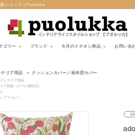
プ | Puolukka
テゴリー
ブランド
今月のイチオシ商品
お問い合
カーテン・窓周
ンテリア用品
クッションカバー／座布団カバー
マリメッコ
ラグ
山崎実業
り
インテリア用品
リア雑貨（メール便対応）
い
生地（ファブリ
リサ・ラーソ
ジョセフ
キッチン用品
rno（アドルノ）
ック）
ン
ョセフ
15
a