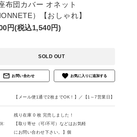
/座布団カバー オネット
HONNETE）【おしゃれ】
400円(税込1,540円)
SOLD OUT
mail_outline
favorite
お問い合わせ
【メール便1通で2枚までOK！】／【1～7営業日】
残り在庫 0 枚 完売しました！
【取り寄せ（可/不可）などはお気軽
況:
にお問い合わせ下さい。】個