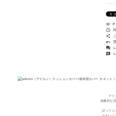
オ
toc
特
error_outline
こ
share
買
undo
レ
forum
レ
rate_review
マリ
抽象的な
ぽってり
かわいく