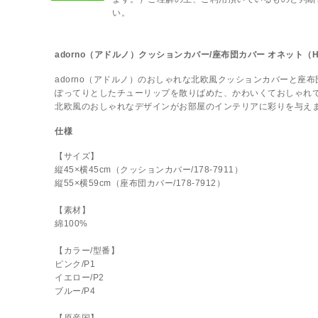
い。
adorno（アドルノ）クッションカバー/座布団カバー オネット（H
adorno（アドルノ）のおしゃれな北欧風クッションカバーと座
ぽってりとしたチューリップを散りばめた、かわいくておしゃれ
北欧風のおしゃれなデザインがお部屋のインテリアに彩りを与え
仕様
【サイズ】
縦45×横45cm（クッションカバー/178-7911）
縦55×横59cm（座布団カバー/178-7912）
【素材】
綿100%
【カラー/型番】
ピンク/P1
イエロー/P2
ブルー/P4