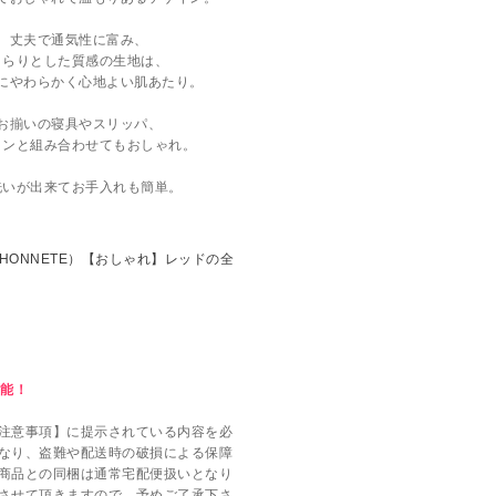
丈夫で通気性に富み、
さらりとした質感の生地は、
にやわらかく心地よい肌あたり。
お揃いの寝具やスリッパ、
ロンと組み合わせてもおしゃれ。
洗いが出来てお手入れも簡単。
可能！
注意事項】に提示されている内容を必
なり、盗難や配送時の破損による保障
商品との同梱は通常宅配便扱いとなり
させて頂きますので、予めご了承下さ