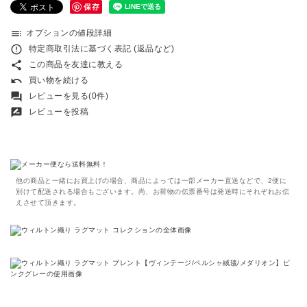
保存
toc
オプションの値段詳細
error_outline
特定商取引法に基づく表記 (返品など)
share
この商品を友達に教える
undo
買い物を続ける
forum
レビューを見る(0件)
rate_review
レビューを投稿
他の商品と一緒にお買上げの場合、商品によっては一部メーカー直送などで、2便に
別けて配送される場合もございます。尚、お荷物の伝票番号は発送時にそれぞれお伝
えさせて頂きます。