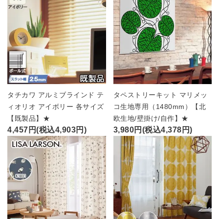
タチカワ アルミブラインド テ
タペストリーキット マリメッ
ィオリオ アイボリー 各サイズ
コ生地専用（1480mm）【北
【既製品】★
欧生地/壁掛け/自作】★
4,457円(税込4,903円)
3,980円(税込4,378円)