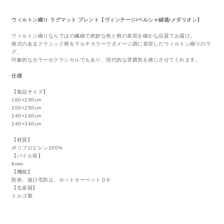
ウィルトン織り ラグマット ブレント【ヴィンテージ/ペルシャ絨毯/メダリオン】
ウィルトン織りならではの繊細で絶妙な色と柄の表現を確かな品質でお届け。
格式のあるクラシック柄をマルチカラーでダメージ調に表現したウィルトン織りのラ
グ。
印象的なカラーがクラシカルでもあり、現代的な雰囲気を感じさせてくれます。
仕様
【製品サイズ】
160×230cm
200×250cm
240×240cm
240×340cm
【材質】
ポリプロピレン100%
【パイル長】
8mm
【機能】
防炎、遊び毛防止、ホットカーペットＯＫ
【生産国】
トルコ製