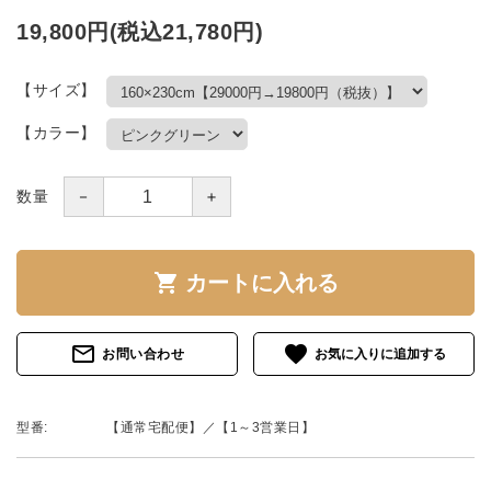
19,800円(税込21,780円)
【サイズ】
【カラー】
－
＋
数量
shopping_cart
カートに入れる
mail_outline
favorite
お問い合わせ
型番:
【通常宅配便】／【1～3営業日】