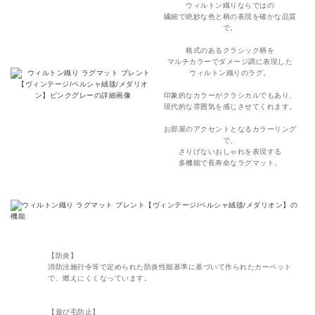
ウィルトン織りならではの
繊細で絶妙な色と柄の表現を確かな品質
で。
格式のあるクラシック柄を
マルチカラーでダメージ調に表現した
ウィルトン織りのラグ。
印象的なカラーがクラシカルでもあり、
現代的な雰囲気を感じさせてくれます。
お部屋のアクセントとなるカラーリング
で、
さりげないおしゃれを表現する
多機能で長寿命なラグマット。
【防炎】
消防法施行令等で定められた防炎性能基準に基づいて作られたカーペット
で、燃えにくくなっています。
【遊び毛防止】