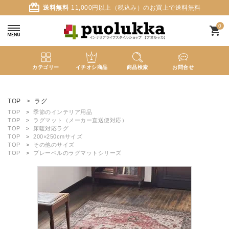
card_giftcard
送料無料
11,000円以上（税込み）のお買上で送料無料
0
shopping_cart
カテゴリー
イチオシ商品
商品検索
お問合せ
ACCOUNT MENU
ようこそ ゲスト 様
TOP
ラグ
TOP
季節のインテリア用品
TOP
ラグマット（メーカー直送便対応）
meeting_room
person
ログイン
新規会員登録
TOP
床暖対応ラグ
TOP
200×250cmサイズ
TOP
その他のサイズ
TOP
プレーベルのラグマットシリーズ
search
新着商品
カテゴリーから探す