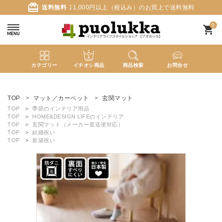
card_giftcard
送料無料
11,000円以上（税込み）のお買上で送料無料
0
shopping_cart
カテゴリー
イチオシ商品
商品検索
お問合せ
ACCOUNT MENU
ようこそ ゲスト 様
TOP
マット／カーペット
玄関マット
TOP
季節のインテリア用品
TOP
HOME&DESIGN LIFEのインテリア
meeting_room
person
ログイン
新規会員登録
TOP
玄関マット（メーカー直送便対応）
TOP
結婚祝い
TOP
新築祝い
search
新着商品
カテゴリーから探す