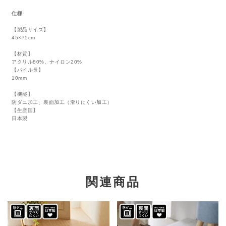
仕様
【製品サイズ】
45×75cm
【材質】
アクリル80%、ナイロン20%
【パイル長】
10mm
【機能】
防ダニ加工、裏面加工（滑りにくい加工）
【生産国】
日本製
関連商品