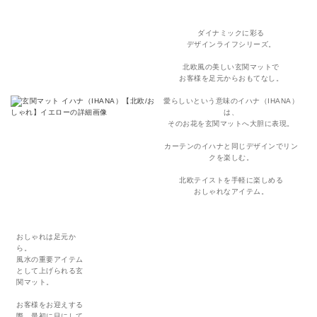
ダイナミックに彩る
デザインライフシリーズ。
北欧風の美しい玄関マットで
お客様を足元からおもてなし。
愛らしいという意味のイハナ（IHANA）
は、
そのお花を玄関マットへ大胆に表現。
カーテンのイハナと同じデザインでリン
クを楽しむ。
北欧テイストを手軽に楽しめる
おしゃれなアイテム。
おしゃれは足元か
ら。
風水の重要アイテム
として上げられる玄
関マット。
お客様をお迎えする
際、最初に目にして