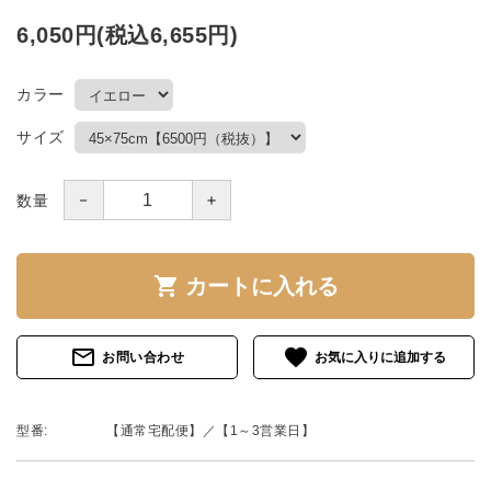
6,050円(税込6,655円)
カラー
サイズ
－
＋
数量
shopping_cart
カートに入れる
mail_outline
favorite
お問い合わせ
型番:
【通常宅配便】／【1～3営業日】