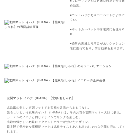
■フローリングや塩ビ床材の上で滑り止
め効果。
■コシ・ハリがありカーペットがよれに
くい。
■ホットカーペットや床暖房にも使用Ｏ
Ｋ。
■通常の裏材より厚みがありクッション
性に優れており、防音効果もあります。
玄関マット イハナ（IHANA）【北欧/おしゃれ】
北欧風の美しい玄関マットでお客様を足元からおもてなし。
愛らしいという意味のイハナ（IHANA）は、そのお花を玄関マットへ大胆に表現。
カーテンのイハナと同じデザインでリンクを楽しむ。
北欧の懐かしい色味にアクセントカラーが効いたデザイン。
日本製で長寿命な高機能マットは北欧テイストあふれるおしゃれな空間を演出してく
れます。