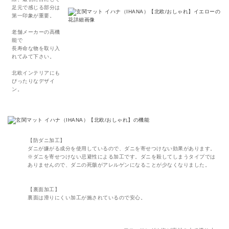
足元で感じる部分は
第一印象が重要。
老舗メーカーの高機
能で
長寿命な物を取り入
れてみて下さい。
北欧インテリアにも
ぴったりなデザイ
ン。
【防ダニ加工】
ダニが嫌がる成分を使用しているので、ダニを寄せつけない効果があります。
※ダニを寄せつけない忌避性による加工です。ダニを殺してしまうタイプでは
ありませんので、ダニの死骸がアレルゲンになることが少なくなりました。
【裏面加工】
裏面は滑りにくい加工が施されているので安心。