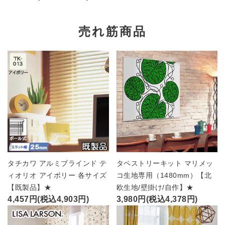
売れ筋商品
タチカワ アルミブラインド テ
タペストリーキット マリメッ
ィオリオ アイボリー 各サイズ
コ生地専用（1480mm）【北
【既製品】★
欧生地/壁掛け/自作】★
4,457円(税込4,903円)
3,980円(税込4,378円)