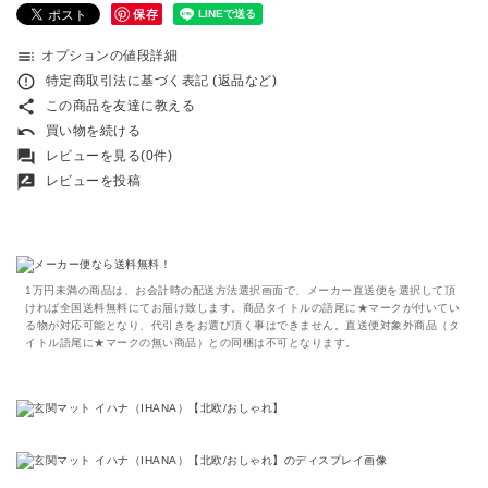
保存
toc
オプションの値段詳細
error_outline
特定商取引法に基づく表記 (返品など)
share
この商品を友達に教える
undo
買い物を続ける
forum
レビューを見る(0件)
rate_review
レビューを投稿
1万円未満の商品は、お会計時の配送方法選択画面で、メーカー直送便を選択して頂
ければ全国送料無料にてお届け致します。商品タイトルの語尾に★マークが付いてい
る物が対応可能となり、代引きをお選び頂く事はできません。直送便対象外商品（タ
イトル語尾に★マークの無い商品）との同梱は不可となります。