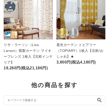
リサ・ラーソン（Lisa
遮光カーテン トピアリー
Larson）既製カーテン マイキ
（TOPIARY）1枚入【北欧/お
ーフレンズ 1枚入【北欧インテ
しゃれ】★
3,800円(税込4,180円)
リア】
19,260円(税込21,186円)
他の商品を探す
search