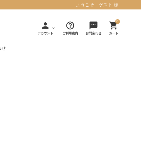
ようこそ ゲスト 様
0
person
help_outline
sms
shopping_cart
アカウント
ご利用案内
お問合わせ
カート
わせ
タフテッド ラグマット ミント
マット／カーペ
デコレ
フィンレイソ
インテリア用品
【春夏/洗える/人気】
ット
（DECOLE）
ン
毎日の暮らしに安心と快適を与え、生活
・ジ
アッシュコン
アドルノ
を楽しくしてくれるデザインラグ。
日用品
雑貨
セプト
（adorno）
10,728円(税込11,801円)
詳しく見る