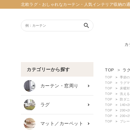
北欧ラグ・おしゃれなカーテン・人気インテリア収納の通販ショッ
search
カ
ACCOUNT MENU
ようこそ ゲスト 様
カテゴリーから探す
TOP
ラ
TOP
季節の
meeting_room
person
TOP
ラグマ
ログイン
新規会員登録
カーテン・窓周り
TOP
床暖対
TOP
洗える
TOP
防ダニ
search
ラグ
TOP
140×
TOP
200×
TOP
200×
新着商品
TOP
プレー
マット／カーペット