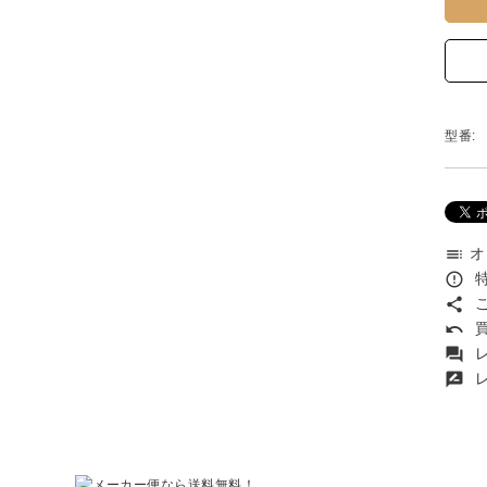
型番:
オ
toc
特
error_outline
こ
share
買
undo
レ
forum
レ
rate_review