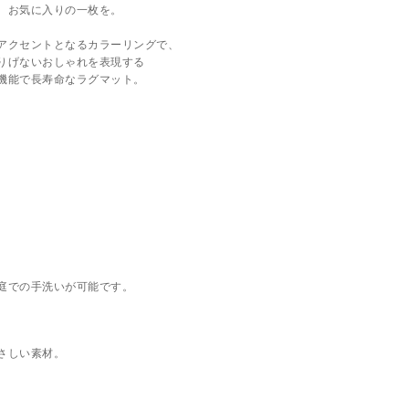
お気に入りの一枚を。
アクセントとなるカラーリングで、
りげないおしゃれを表現する
機能で長寿命なラグマット。
。
庭での手洗いが可能です。
さしい素材。