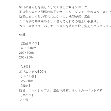
毎日の暮らしを楽しくしてくれるデザインのラグ。
不規則な太さと間隔の格子デザインがモダンで、北欧スタイルに
快適に過ごす為の暮らしにやさしい機能が盛り沢山。
くつろぎの時間をやさしく包んでくれる心地よい手触り。
カラーやサイズ、バリエーションを豊富に取り揃えたコレクショ
仕様
【製品サイズ】
140×200cm
200×200cm
200×250cm
【材質】
ポリエステル100%
【パイル長】
12/7/3mm
【機能】
防音、ウォッシャブル、裏面不織布、ホットカーペットＯＫ
【生産国】
タイ製