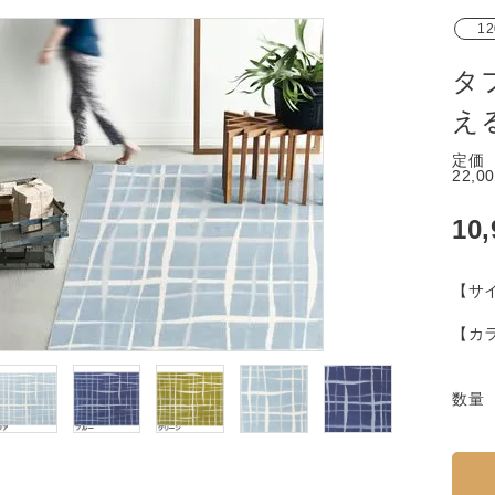
12
タ
え
定価
22,0
10
【サ
【カ
数量