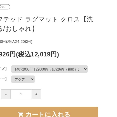
0pt
フテッド ラグマット クロス【洗
る/おしゃれ】
00円(税込24,200円)
,926円(税込12,019円)
イズ】
ラー】
－
＋
カートに入れる
shopping_cart