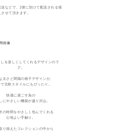
直送などで、2便に別けて配送される場
えさせて頂きます。
らしを楽しくしてくれるデザインのラ
グ。
な太さと間隔の格子デザインが、
ンで北欧スタイルにもぴったり。
快適に過ごす為の
しにやさしい機能が盛り沢山。
ぎの時間をやさしく包んでくれる
心地よい手触り。
取り揃えたコレクションの中から