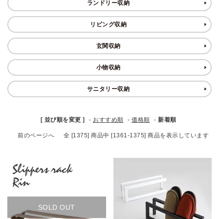
ランドリー収納
ブランド
リビング収納
ガイドライン
玄関収納
小物収納
サニタリー収納
[ 並び順を変更 ]
-
おすすめ順
-
価格順
-
新着順
前のページへ
全 [1375] 商品中 [1361-1375] 商品を表示しています
SOLD OUT