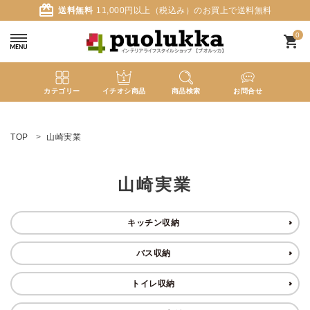
card_giftcard
送料無料
11,000円以上（税込み）のお買上で送料無料
0
shopping_cart
カテゴリー
イチオシ商品
商品検索
お問合せ
ACCOUNT MENU
ようこそ ゲスト 様
TOP
山崎実業
meeting_room
person
ログイン
新規会員登録
山崎実業
search
キッチン収納
バス収納
新着商品
トイレ収納
カテゴリーから探す