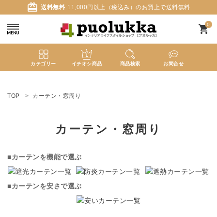
card_giftcard
送料無料
11,000円以上（税込み）のお買上で送料無料
0
shopping_cart
カテゴリー
イチオシ商品
商品検索
お問合せ
ACCOUNT MENU
ようこそ ゲスト 様
TOP
カーテン・窓周り
meeting_room
person
ログイン
新規会員登録
カーテン・窓周り
search
■カーテンを機能で選ぶ
新着商品
■カーテンを安さで選ぶ
カテゴリーから探す