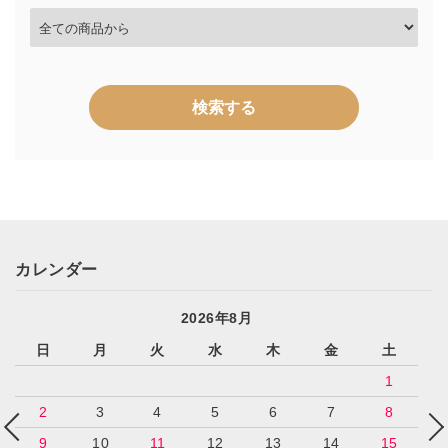
検索する
キーワード
カレンダー
2026年8月
日
月
火
水
木
金
土
カテゴリー
1
2
3
4
5
6
7
8
9
10
11
12
13
14
15