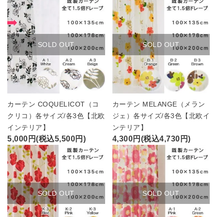
SOLD OUT
SOLD OUT
カーテン COQUELICOT（コ
カーテン MELANGE（メラン
クリコ）各サイズ/各3色【北欧
ジェ）各サイズ/各3色【北欧イ
インテリア】
ンテリア】
5,000円(税込5,500円)
4,300円(税込4,730円)
SOLD OUT
SOLD OUT