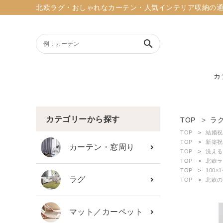
北欧ラグ・おしゃれなカーテン・人気インテリア収納の通販ショッ
search
カ
ACCOUNT MENU
ようこそ ゲスト 様
カテゴリーから探す
TOP
ラ
TOP
結婚祝
meeting_room
person
TOP
新築祝
ログイン
新規会員登録
カーテン・窓周り
TOP
洗える
TOP
北欧ラ
TOP
100×
search
ラグ
TOP
北欧の
新着商品
マット／カーペット