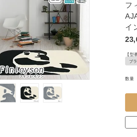
フ
A
イ
23
【型番
数量