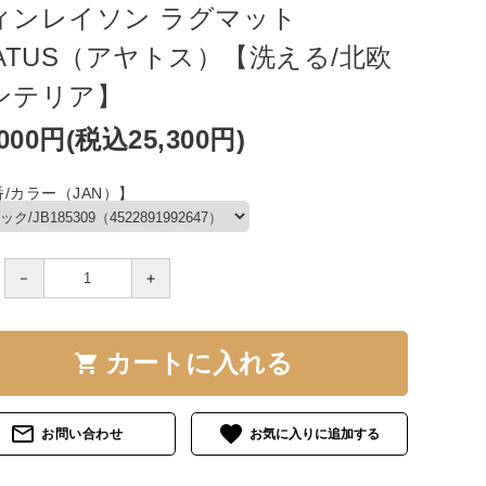
ィンレイソン ラグマット
JATUS（アヤトス）【洗える/北欧
ンテリア】
,000円(税込25,300円)
/カラー（JAN）】
－
＋
カートに入れる
shopping_cart
mail_outline
favorite
お問い合わせ