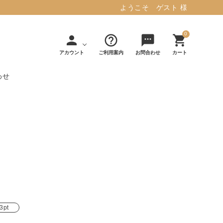
ようこそ ゲスト 様
0
person
help_outline
sms
shopping_cart
アカウント
ご利用案内
お問合わせ
カート
わせ
タフテッド ラグマット ミント
マット／カーペ
デコレ
フィンレイソ
インテリア用品
【春夏/洗える/人気】
ット
（DECOLE）
ン
毎日の暮らしに安心と快適を与え、生活
・ジ
アッシュコン
アドルノ
を楽しくしてくれるデザインラグ。
日用品
雑貨
セプト
（adorno）
10,728円(税込11,801円)
詳しく見る
3pt