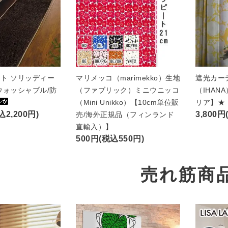
ト ソリッディー
マリメッコ（marimekko）生地
遮光カー
ウォッシャブル/防
（ファブリック）ミニウニッコ
（IHAN
（Mini Unikko）【10cm単位販
リア】★
込2,200円)
3,800円
売/海外正規品（フィンランド
直輸入）】
500円(税込550円)
売れ筋商