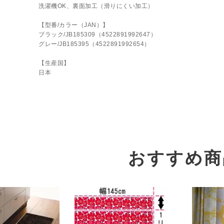
洗濯機OK、裏面加工（滑りにくい加工）
【型番/カラー（JAN）】
ブラック/JB185309（4522891992647）
グレー/JB185395（4522891992654）
【生産国】
日本
おすすめ商