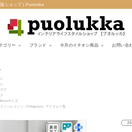
プ | Puolukka
テゴリー
ブランド
今月のイチオシ商品
お問い合
カーテン・窓周
グ
マリメッコ
ラグ
山崎実業
り
い
い
ラグ
生地（ファブリ
リサ・ラーソ
ジョセフ
キッチン用品
グ
ック）
ン
ョセフ
140cmサイズ
フィンレイソン（Finlayson）アイテム一覧
25