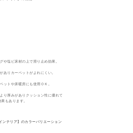
ングや塩ビ床材の上で滑り止め効果。
リがありカーペットがよれにくい。
ーペットや床暖房にも使用ＯＫ。
材より厚みがありクッション性に優れて
効果もあります。