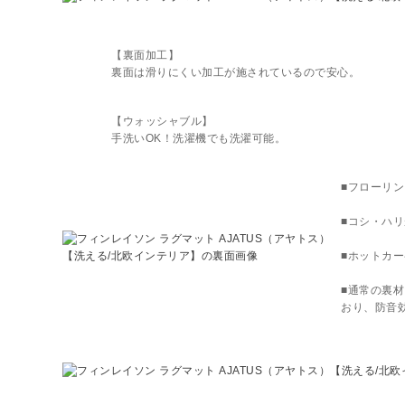
【裏面加工】
裏面は滑りにくい加工が施されているので安心。
【ウォッシャブル】
手洗いOK！洗濯機でも洗濯可能。
■フローリ
■コシ・ハ
■ホットカ
■通常の裏
おり、防音