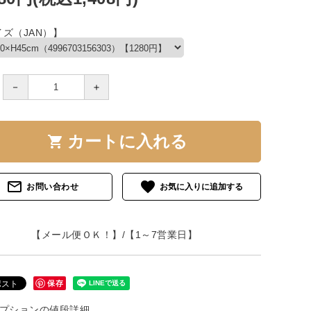
ズ（JAN）】
－
＋
カートに入れる
shopping_cart
mail_outline
favorite
お問い合わせ
【メール便ＯＫ！】/【1～7営業日】
保存
プションの値段詳細