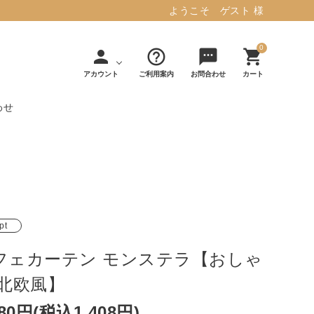
ようこそ ゲスト 様
0
person
help_outline
sms
shopping_cart
アカウント
ご利用案内
お問合わせ
カート
わせ
タフテッド ラグマット ミント
マット／カーペ
デコレ
フィンレイソ
インテリア用品
【春夏/洗える/人気】
ット
（DECOLE）
ン
毎日の暮らしに安心と快適を与え、生活
・ジ
アッシュコン
アドルノ
を楽しくしてくれるデザインラグ。
日用品
雑貨
pt
セプト
（adorno）
10,728円(税込11,801円)
フェカーテン モンステラ【おしゃ
/北欧風】
詳しく見る
280円(税込1,408円)