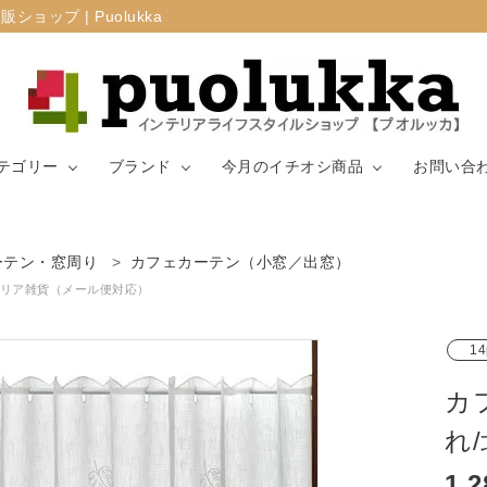
プ | Puolukka
テゴリー
ブランド
今月のイチオシ商品
お問い合
カーテン・窓周
ーテン・窓周り
カフェカーテン（小窓／出窓）
マリメッコ
ラグ
山崎実業
り
リア雑貨（メール便対応）
生地（ファブリ
リサ・ラーソ
ジョセフ
キッチン用品
14
ック）
ン
ョセフ
カ
れ
1,