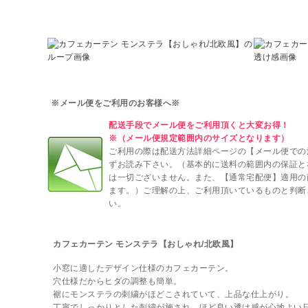
※メール便をご利用のお客様へ※
配送手段でメール便をご利用頂くと大変お得！
※（メール便規定範囲内のサイズとなります）
ご利用の際は配送方法詳細ページの【メール便での
ずお読み下さい。（基本的に送料の範囲内の保証と
は一切ございません。また、【通常宅配便】適用の
ます。）ご理解の上、ご利用頂いているものと判断
い。
カフェカーテン モンステラ【おしゃれ/北欧風】
小窓に適したデザイン仕様のカフェカーテン。
穴仕様だからヒダの調整も簡単。
裾にモンステラの刺繍がほどこされていて、上品な仕上がり。
丁寧でしっかりとした刺繍が施され、ほど良い透け感が心地よい