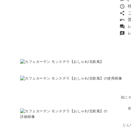
特
error_outline
こ
share
買
undo
レ
forum
レ
rate_review
裾に
どん