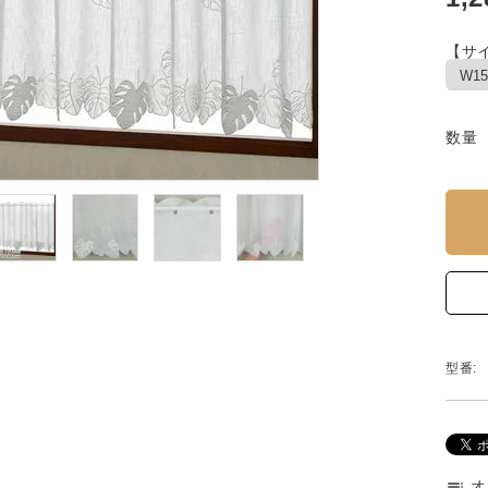
【サイ
数量
型番:
オ
toc