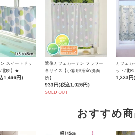
ン スイートドッ
遮像カフェカーテン フラワー
カフェカ
/北欧】★
各サイズ【小窓用/浴室/洗面
ット/北
込1,466円)
1,333円
所】
933円(税込1,026円)
SOLD OUT
おすすめ商