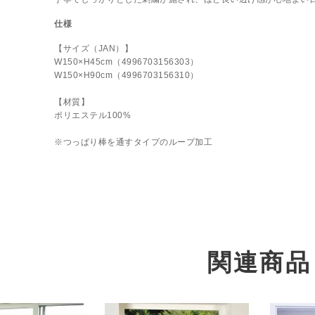
仕様
【サイズ（JAN）】
W150×H45cm（4996703156303）
W150×H90cm（4996703156310）
【材質】
ポリエステル100%
※つっぱり棒を通すタイプのループ加工
関連商品