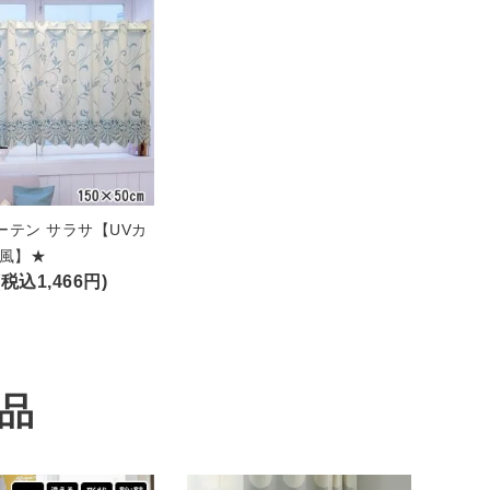
ーテン サラサ【UVカ
欧風】★
(税込1,466円)
品