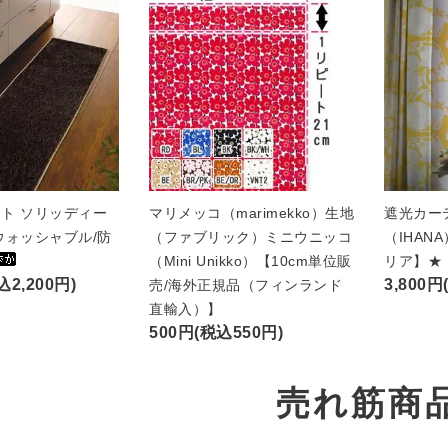
ト ソリッディー
マリメッコ（marimekko）生地
遮光カー
ウォッシャブル/防
（ファブリック）ミニウニッコ
（IHAN
（Mini Unikko）【10cm単位販
リア】★
込2,200円)
3,800円
売/海外正規品（フィンランド
直輸入）】
500円(税込550円)
売れ筋商