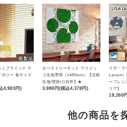
ルミブラインド テ
タペストリーキット マリメッ
リサ・ラー
イボリー 各サイズ
コ生地専用（1480mm）【北欧
Larso
★
生地/壁掛け/自作】★
ーフレン
込4,903円)
3,980円(税込4,378円)
リア】
19,260
他の商品を