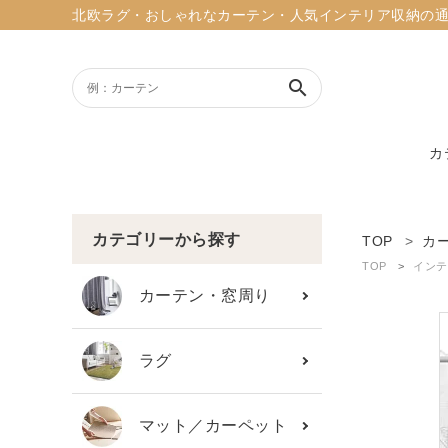
北欧ラグ・おしゃれなカーテン・人気インテリア収納の通販ショッ
search
カ
ACCOUNT MENU
ようこそ ゲスト 様
カテゴリーから探す
TOP
カ
TOP
インテ
meeting_room
person
ログイン
新規会員登録
カーテン・窓周り
search
ラグ
新着商品
マット／カーペット