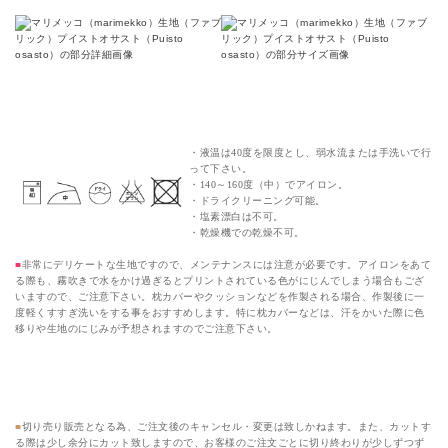
マリメッコ（marimekko）生地のメンテナンス
・液温は40度を限度とし、弱水流または手洗いで行
って下さい。
・140～160度（中）でアイロン。
・ドライクリーニング可能。
・塩素漂白は不可。
・乾燥機での乾燥不可。
■
非常にデリケートな生地ですので、メンテナンスには注意が必要です。アイロンをあて
る際も、霧吹きで水をかけ過ぎるとプリントされている色がにじんでしまう場合もござ
いますので、ご注意下さい。枕カバーやクッションなどを作製される場合、作製後に一
度軽くすすぎ洗いをする事をおすすめします。特に枕カバーなどは、汗をかいた際に色
移りや生地のにじみが予想されますのでご注意下さい。
切り売り販売での注意事項
■
切り売り販売となる為、ご注文後のキャンセル・変更は致しかねます。また、カットす
る際は少し余分にカット致しますので、お客様のご注文ごとに切り終わりが少しずつず