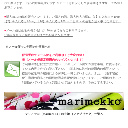
れて参ります。上記の掲載写真で示す1リピートは目安として参考頂きます様、予め御了
承下さいませ。
■
購入は10cm単位販売となります。ご購入の際、購入数入力欄に【1】を入れると10cm、
【2】を入れると20cm、【10】を入れると100cmつまり1mの生地が届く事になります。
■
メール便は生地の長さ合計が150cmまでならご利用頂けます。
150cmを超える場合は宅配便での配達になります。
※メール便をご利用のお客様へ※
配送手段でメール便をご利用頂くと大変お得！
※（メール便規定範囲内のサイズとなります）
ご利用の際は配送方法詳細ページの【メール便での注意事項】に提示され
ている内容を必ずお読み下さい。（基本的に送料の範囲内の保証となり、
盗難や配送時の破損による保障は一切ございません。また、【通常宅配
便】適用の商品との同梱は通常宅配便扱いとなります。）ご理解の上、ご
利用頂いているものと判断させて頂きますので、予めご了承下さい。
マリメッコ（marimekko）の生地（ファブリック）一覧へ
マリメッコ（marimekko）生地（ファブリック）