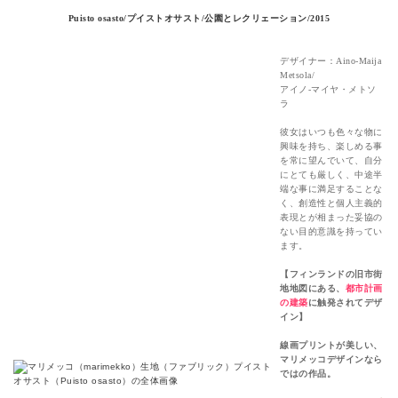
Puisto osasto/プイストオサスト/公園とレクリェーション/2015
デザイナー：Aino-Maija
Metsola/
アイノ-マイヤ・メトソ
ラ
彼女はいつも色々な物に
興味を持ち、楽しめる事
を常に望んでいて、自分
にとても厳しく、中途半
端な事に満足することな
く、創造性と個人主義的
表現とが相まった妥協の
ない目的意識を持ってい
ます。
【フィンランドの旧市街
地地図にある、
都市計画
の建築
に触発されてデザ
イン】
線画プリントが美しい、
マリメッコデザインなら
ではの作品。