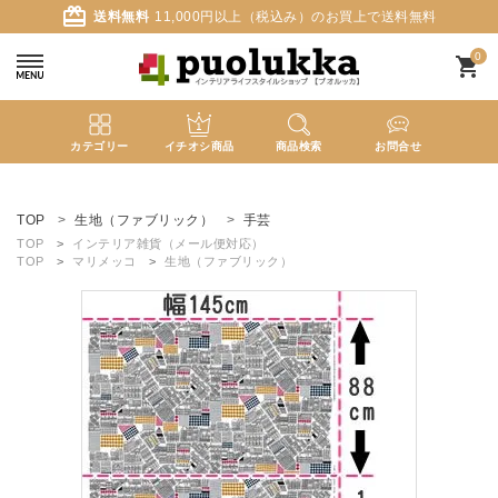
card_giftcard
送料無料
11,000円以上（税込み）のお買上で送料無料
0
shopping_cart
カテゴリー
イチオシ商品
商品検索
お問合せ
ACCOUNT MENU
ようこそ ゲスト 様
TOP
生地（ファブリック）
手芸
TOP
インテリア雑貨（メール便対応）
TOP
マリメッコ
生地（ファブリック）
meeting_room
person
ログイン
新規会員登録
search
新着商品
カテゴリーから探す