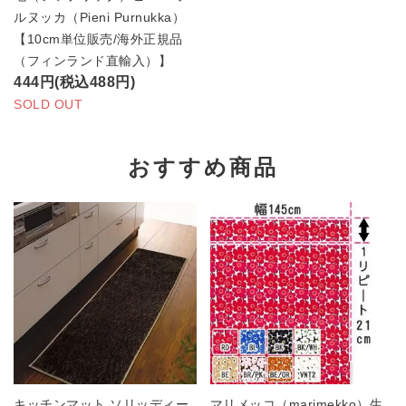
ルヌッカ（Pieni Purnukka）
【10cm単位販売/海外正規品
（フィンランド直輸入）】
444円(税込488円)
SOLD OUT
おすすめ商品
キッチンマット ソリッディー
マリメッコ（marimekko）生