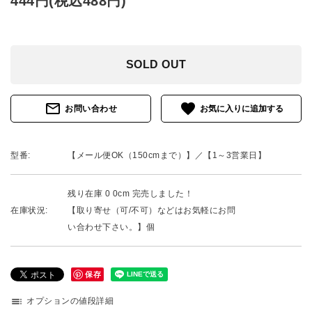
444円(税込488円)
SOLD OUT
mail_outline
favorite
お問い合わせ
型番:
【メール便OK（150cmまで）】／【1～3営業日】
残り在庫 0 0cm 完売しました！
在庫状況:
【取り寄せ（可/不可）などはお気軽にお問
い合わせ下さい。】個
保存
toc
オプションの値段詳細