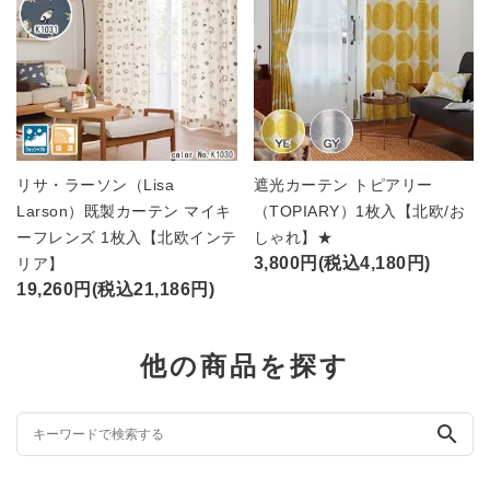
リサ・ラーソン（Lisa
遮光カーテン トピアリー
Larson）既製カーテン マイキ
（TOPIARY）1枚入【北欧/お
ーフレンズ 1枚入【北欧インテ
しゃれ】★
3,800円(税込4,180円)
リア】
19,260円(税込21,186円)
他の商品を探す
search