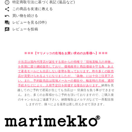
error_outline
特定商取引法に基づく表記 (返品など)
share
この商品を友達に教える
undo
買い物を続ける
forum
レビューを見る(0件)
rate_review
レビューを投稿
※※※【マリメッコの生地をお買い求めのお客様へ】※※※
※当店は国内代理店が誕生する前からの特権で「現地直輸入の本物」
を長期に渡り継続販売しており、価格維持と商品価値を守る為、あえ
て著名モールにも出店しない姿勢を取っております。昨今多くの販売
店が見受けられるようになりましたが、「偽物」には十分ご注意下さ
い。また、予約販売品は現地メーカーの都合や、輸送時の天候、通関
手続きなどにより、入荷予定日を前後する場合があります。
納期を見
越してのご予約で遅延が生じても当店は一 切責任を負う事ができませ
ん。また、多くのお客様からご予約を頂いておりますので、ご購入後
のキャンセルはご遠慮下さい。納期報告はメルマガなどで一斉配信致
しますので、個々による返答は差し控えさせて頂きます。