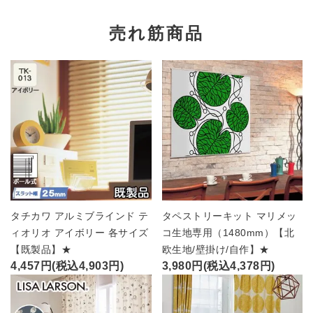
売れ筋商品
タチカワ アルミブラインド テ
タペストリーキット マリメッ
ィオリオ アイボリー 各サイズ
コ生地専用（1480mm）【北
【既製品】★
欧生地/壁掛け/自作】★
4,457円(税込4,903円)
3,980円(税込4,378円)