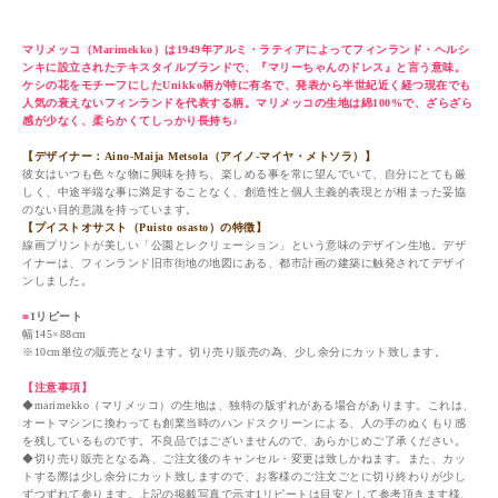
プイストオサスト（Puisto osasto）【10cm単位販売】
マリメッコ（Marimekko）は1949年アルミ・ラティアによってフィンランド・ヘルシ
ンキに設立されたテキスタイルブランドで、『マリーちゃんのドレス』と言う意味。
ケシの花をモチーフにしたUnikko柄が特に有名で、発表から半世紀近く経つ現在でも
人気の衰えないフィンランドを代表する柄。マリメッコの生地は綿100%で、ざらざら
感が少なく、柔らかくてしっかり長持ち♪
【デザイナー：Aino-Maija Metsola（アイノ-マイヤ・メトソラ）】
彼女はいつも色々な物に興味を持ち、楽しめる事を常に望んでいて、自分にとても厳
しく、中途半端な事に満足することなく、創造性と個人主義的表現とが相まった妥協
のない目的意識を持っています。
【プイストオサスト（Puisto osasto）の特徴】
線画プリントが美しい「公園とレクリェーション」という意味のデザイン生地。デザ
イナーは、フィンランド旧市街地の地図にある、都市計画の建築に触発されてデザイ
ンしました。
■
1リピート
幅145×88cm
※10cm単位の販売となります。切り売り販売の為、少し余分にカット致します。
【注意事項】
◆marimekko（マリメッコ）の生地は、独特の版ずれがある場合があります。これは、
オートマシンに換わっても創業当時のハンドスクリーンによる、人の手のぬくもり感
を残しているものです。不良品ではございませんので、あらかじめご了承ください。
◆切り売り販売となる為、ご注文後のキャンセル・変更は致しかねます。また、カッ
トする際は少し余分にカット致しますので、お客様のご注文ごとに切り終わりが少し
ずつずれて参ります。上記の掲載写真で示す1リピートは目安として参考頂きます様、