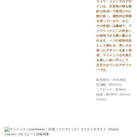
マイヤ・メトソラのデザ
インは、水彩画の様な微
妙な色合いで表現された
物が多く、個性的な特徴
を持っています。また、
その色使いは繊細で、フ
ァブリックにこの色合い
が表現できる事に驚かさ
れます。一つの絵画作品
として飾れる、美しさを
持ったデザインを多く発
表。マリメッコを代表す
る新しい担い手として、
注目されているデザイナ
ーです。
販売単位：10cm単位
生地幅：約145cm
１リピート：約88cm
組成：綿100%（Interior
cotton）
プイストオサスト（Puisto osasto）の詳細