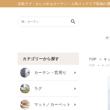
北欧ラグ・おしゃれなカーテン・人気インテリア収納の通販ショッ
search
カ
ACCOUNT MENU
ようこそ ゲスト 様
カテゴリーから探す
TOP
キ
TOP
キッチ
meeting_room
person
ログイン
新規会員登録
カーテン・窓周り
search
ラグ
新着商品
マット／カーペット