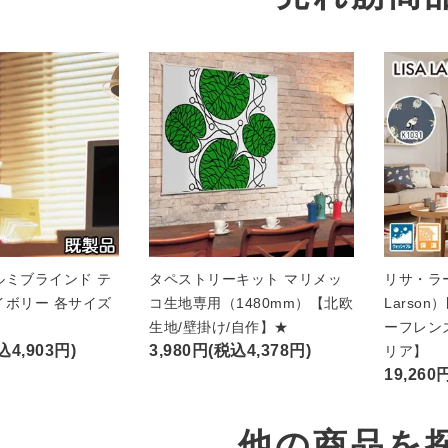
ルミブラインド テ
タペストリーキット マリメッ
リサ・ラー
イボリー 各サイズ
コ生地専用（1480mm）【北欧
Larso
★
生地/壁掛け/自作】★
ーフレン
込4,903円)
3,980円(税込4,378円)
リア】
19,260
他の商品を