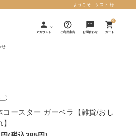
ようこそ ゲスト 様
0
person
help_outline
sms
shopping_cart
アカウント
ご利用案内
お問合わせ
カート
わせ
タフテッド ラグマット ミント
マット／カーペ
デコレ
フィンレイソ
インテリア用品
【春夏/洗える/人気】
ット
（DECOLE）
ン
毎日の暮らしに安心と快適を与え、生活
・ジ
アッシュコン
アドルノ
を楽しくしてくれるデザインラグ。
日用品
雑貨
t
セプト
（adorno）
10,728円(税込11,801円)
体コースター ガーベラ【雑貨/おし
れ】
詳しく見る
0円(税込385円)