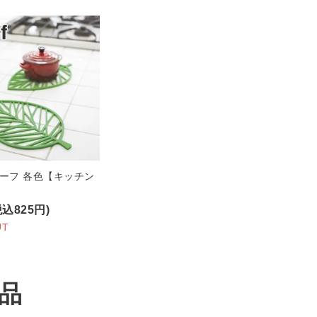
リーフ 各色【キッチン
税込825円)
UT
品