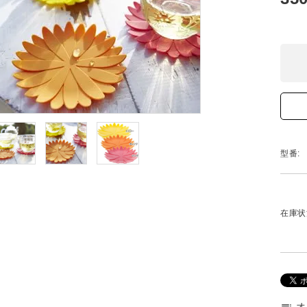
型番:
在庫状
オ