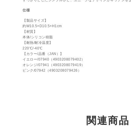
すっきりとしたシンプルさと、ユニークなデザインがキッチンを
仕様
【製品サイズ】
約W10.5×D10.5×H1cm
【材質】
本体/シリコン樹脂
【耐熱/耐冷温度】
220℃/-40℃
【カラー/品番（JAN）】
イエロー/07940（4903208079402）
オレンジ/07941（4903208079419）
ピンク/07942（4903208079426）
関連商品