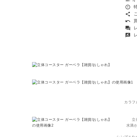
toc
特
error_outline
こ
share
買
undo
レ
forum
レ
rate_review
カラフ
立
水滴