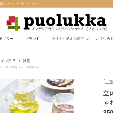
プ | Puolukka
テゴリー
ブランド
今月のイチオシ商品
お問い合
カーテン・窓周
ッチン用品
雑貨
マリメッコ
ラグ
山崎実業
り
ン・生活雑貨（メール便対応）
生地（ファブリ
リサ・ラーソ
ジョセフ
キッチン用品
3p
ック）
ン
ョセフ
立
ゃ
35