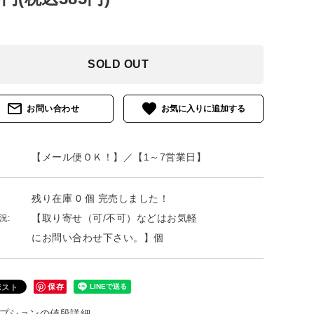
SOLD OUT
mail_outline
favorite
お問い合わせ
【メール便ＯＫ！】／【1～7営業日】
残り在庫 0 個 完売しました！
【取り寄せ（可/不可）などはお気軽
況:
にお問い合わせ下さい。】個
保存
プションの値段詳細