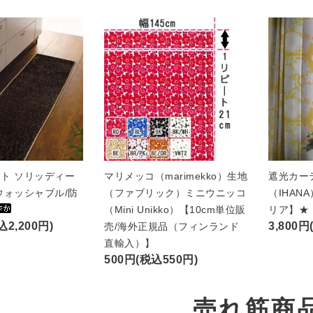
ト ソリッディー
マリメッコ（marimekko）生地
遮光カー
ウォッシャブル/防
（ファブリック）ミニウニッコ
（IHAN
（Mini Unikko）【10cm単位販
リア】★
込2,200円)
3,800円
売/海外正規品（フィンランド
直輸入）】
500円(税込550円)
売れ筋商