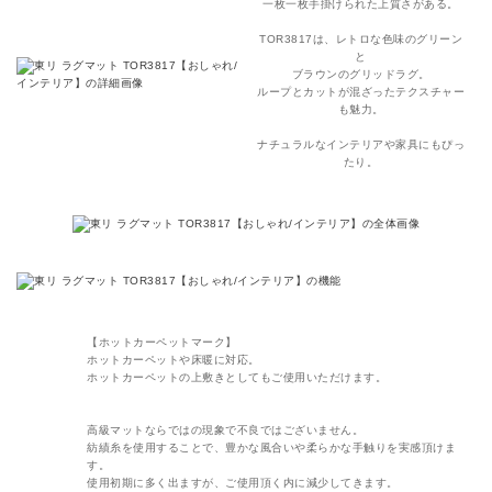
一枚一枚手掛けられた上質さがある。
TOR3817は、レトロな色味のグリーン
と
ブラウンのグリッドラグ。
ループとカットが混ざったテクスチャー
も魅力。
ナチュラルなインテリアや家具にもぴっ
たり。
【ホットカーペットマーク】
ホットカーペットや床暖に対応。
ホットカーペットの上敷きとしてもご使用いただけます。
高級マットならではの現象で不良ではございません。
紡績糸を使用することで、豊かな風合いや柔らかな手触りを実感頂けま
す。
使用初期に多く出ますが、ご使用頂く内に減少してきます。