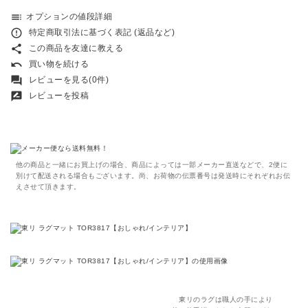
toc
オプションの値段詳細
error_outline
特定商取引法に基づく表記 (返品など)
share
この商品を友達に教える
undo
買い物を続ける
forum
レビューを見る(0件)
rate_review
レビューを投稿
他の商品と一緒にお買上げの場合、商品によっては一部メーカー直送などで、2便に
別けて配送される場合もございます。尚、お荷物の伝票番号は発送時にそれぞれお伝
えさせて頂きます。
東リのラグは職人の手により