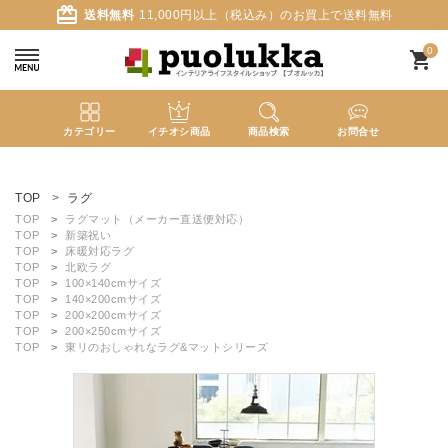
card_giftcard
送料無料
11,000円以上（税込み）のお買上で送料無料
0
shopping_cart
カテゴリー
イチオシ商品
商品検索
お問合せ
ACCOUNT MENU
ようこそ ゲスト 様
TOP
ラグ
TOP
ラグマット（メーカー直送便対応）
TOP
新築祝い
meeting_room
person
ログイン
新規会員登録
TOP
床暖対応ラグ
TOP
北欧ラグ
TOP
100×140cmサイズ
TOP
140×200cmサイズ
search
TOP
200×200cmサイズ
TOP
200×250cmサイズ
TOP
東リのおしゃれなラグ&マットシリーズ
新着商品
カテゴリーから探す