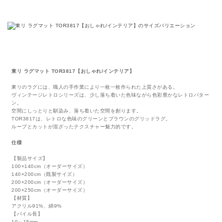
東リ ラグマット TOR3817【おしゃれ/インテリア】
東リのラグには、職人の手作業により一枚一枚作られた上質さがある。
ヴィンテージレトロシリーズは、少し落ち着いた色味ながら色彩豊かなレトロパター
ン。
空間にしっとりと馴染み、落ち着いた空間を創ります。
TOR3817は、レトロな色味のグリーンとブラウンのグリッドラグ。
ループとカットが混ざったテクスチャー魅力的です。
仕様
【製品サイズ】
100×140cm（オーダーサイズ）
140×200cm（既製サイズ）
200×200cm（オーダーサイズ）
200×250cm（オーダーサイズ）
【材質】
アクリル91%、綿9%
【パイル長】
10～15mm