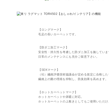
【ロングマーク】
毛足の長いカーペットです。
【防ダニ加工マーク】
安全性・持久性を考慮した防ダニ加工を施していま
日常のメンテナンスにも充分ご留意下さい。
【SEKマーク】
（社）繊維評価技術協議会が定める規定に合格した
繊維上の菌の増殖を抑制し、防臭効果を高めます。
【ホットカーペットマーク】
ホットカーペットや床暖に対応。
ホットカーペットの上敷きとしてもご使用いただけ