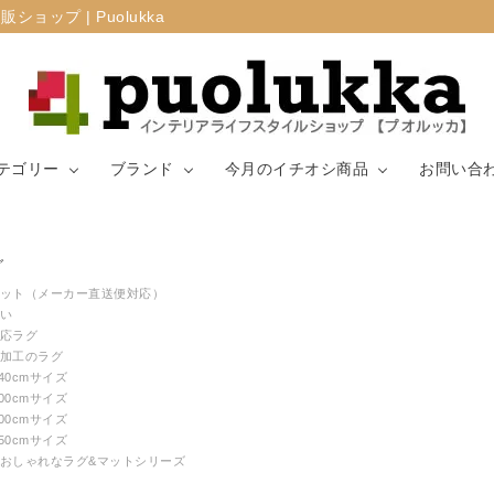
プ | Puolukka
テゴリー
ブランド
今月のイチオシ商品
お問い合
カーテン・窓周
グ
マリメッコ
ラグ
山崎実業
り
ット（メーカー直送便対応）
い
応ラグ
生地（ファブリ
リサ・ラーソ
ジョセフ
キッチン用品
加工のラグ
ック）
ン
ョセフ
140cmサイズ
200cmサイズ
200cmサイズ
250cmサイズ
おしゃれなラグ&マットシリーズ