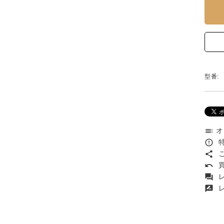
型番:
オ
toc
特
error_outline
こ
share
買
undo
レ
forum
レ
rate_review