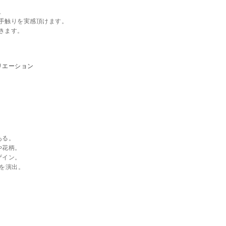
。
手触りを実感頂けます。
きます。
ある。
や花柄。
ザイン。
間を演出。