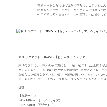
高級マットならではの現象で不良ではございません
紡績糸を使用することで、豊かな風合いや柔らかな
使用初期に多く出ますが、ご使用頂く内に減少して
東リ ラグマット TOR4502【おしゃれ/インテリア】
東リのラグには、職人の手作業により一枚一枚作られた上質さが
エレガンスシリーズは繊細なダマスク模様に、洗練されたレース
女性らしい優雅なラインと、優しい色彩が美しいフェミニンなデ
TOR4502は、ブラックのレース柄がモダンな中にも艶のある空
仕様
【製品サイズ】
100×140cm（オーダーサイズ）
140×200cm（既製サイズ）