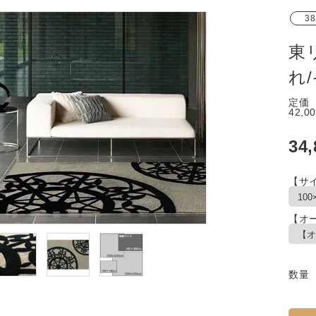
38
東
れ
定価
42,0
34
【サ
【オ
数量