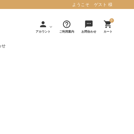
ようこそ ゲスト 様
0
person
help_outline
sms
shopping_cart
アカウント
ご利用案内
お問合わせ
カート
わせ
タフテッド ラグマット ミント
マット／カーペ
デコレ
フィンレイソ
インテリア用品
【春夏/洗える/人気】
ット
（DECOLE）
ン
毎日の暮らしに安心と快適を与え、生活
・ジ
アッシュコン
アドルノ
を楽しくしてくれるデザインラグ。
日用品
雑貨
セプト
（adorno）
10,728円(税込11,801円)
詳しく見る