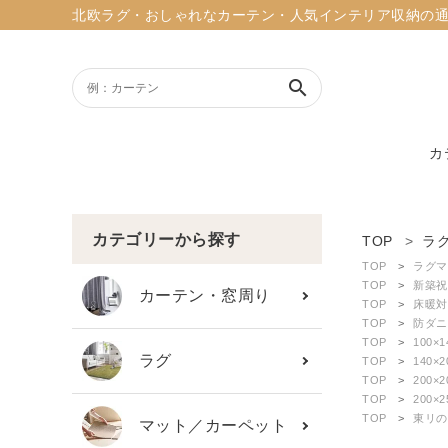
北欧ラグ・おしゃれなカーテン・人気インテリア収納の通販ショッ
search
カ
ACCOUNT MENU
ようこそ ゲスト 様
カテゴリーから探す
TOP
ラ
TOP
ラグマ
meeting_room
person
TOP
新築祝
ログイン
新規会員登録
カーテン・窓周り
TOP
床暖対
TOP
防ダニ
TOP
100×
search
ラグ
TOP
140×
TOP
200×
TOP
200×
新着商品
TOP
東リの
マット／カーペット