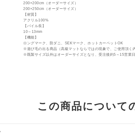
200×200cm（オーダーサイズ）
200×250cm（オーダーサイズ）
【材質】
アクリル100%
【パイル長】
10～13mm
【機能】
ロングマーク、防ダニ、SEKマーク、ホットカーペットOK
※遊び毛の出る商品（高級マットならではの現象で、ご使用頂く
※既製サイズ以外はオーダーサイズとなり、受注後約5～15営業
この商品について
る