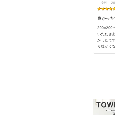
女性
20
良かった
200×
いただき
かったで
り暖かく