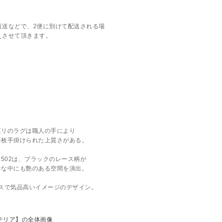
直送などで、2便に別けて配送される場
えさせて頂きます。
東リのラグは職人の手により
一枚手掛けられた上質さがある。
R4502は、ブラックのレース柄が
ンな中にも艶のある空間を演出。
スで気品高いイメージのデザイン。