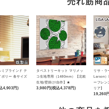
売れ筋商
ルミブラインド テ
タペストリーキット マリメッ
リサ・ラー
イボリー 各サイズ
コ生地専用（1480mm）【北欧
Larso
★
生地/壁掛け/自作】★
ーフレン
込4,903円)
3,980円(税込4,378円)
リア】
19,260