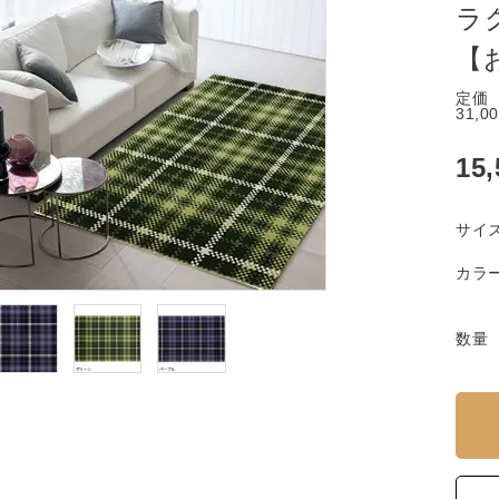
ラ
【
定価
31,0
15
サイ
カラ
数量