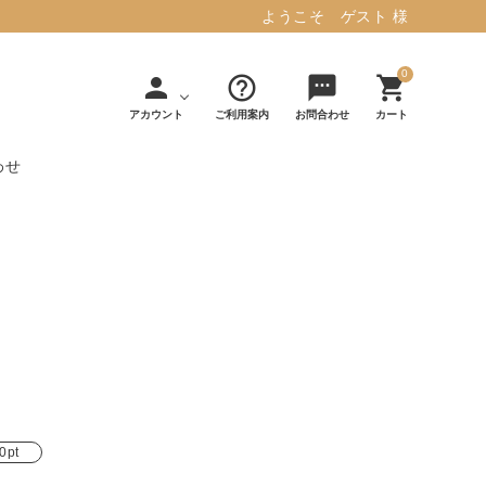
ようこそ ゲスト 様
0
person
help_outline
sms
shopping_cart
アカウント
ご利用案内
お問合わせ
カート
わせ
タフテッド ラグマット ミント
マット／カーペ
デコレ
フィンレイソ
インテリア用品
【春夏/洗える/人気】
ット
（DECOLE）
ン
毎日の暮らしに安心と快適を与え、生活
・ジ
アッシュコン
アドルノ
を楽しくしてくれるデザインラグ。
日用品
雑貨
セプト
（adorno）
10,728円(税込11,801円)
詳しく見る
0pt