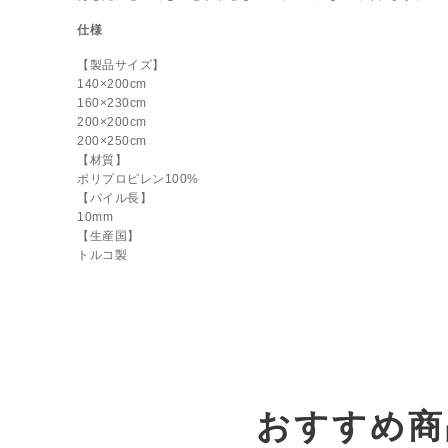
仕様
【製品サイズ】
140×200cm
160×230cm
200×200cm
200×250cm
【材質】
ポリプロピレン100%
【パイル長】
10mm
【生産国】
トルコ製
おすすめ商