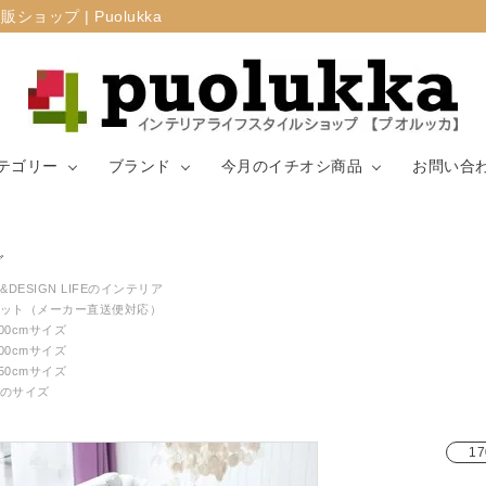
プ | Puolukka
テゴリー
ブランド
今月のイチオシ商品
お問い合
カーテン・窓周
グ
マリメッコ
ラグ
山崎実業
り
&DESIGN LIFEのインテリア
ット（メーカー直送便対応）
200cmサイズ
生地（ファブリ
リサ・ラーソ
ジョセフ
キッチン用品
200cmサイズ
ック）
ン
ョセフ
250cmサイズ
のサイズ
17