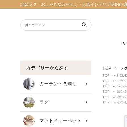
北欧ラグ・おしゃれなカーテン・人気インテリア収納の通販ショッ
search
カ
ACCOUNT MENU
ようこそ ゲスト 様
カテゴリーから探す
TOP
ラ
TOP
HOME
meeting_room
person
TOP
ラグマ
ログイン
新規会員登録
カーテン・窓周り
TOP
140×
TOP
200×
TOP
200×
search
ラグ
TOP
その他
新着商品
マット／カーペット