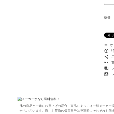
型番:
オ
toc
特
error_outline
こ
share
買
undo
レ
forum
レ
rate_review
他の商品と一緒にお買上げの場合、商品によっては一部メーカー
合もございます。尚、お荷物の伝票番号は発送時にそれぞれお伝