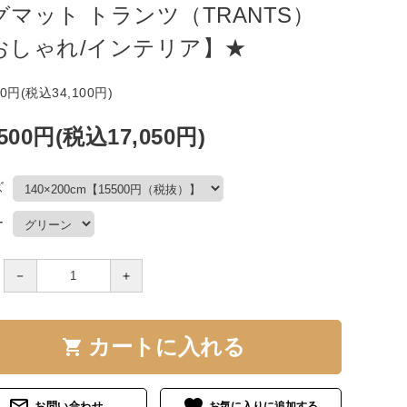
グマット トランツ（TRANTS）
おしゃれ/インテリア】★
00円(税込34,100円)
,500円(税込17,050円)
ズ
ー
－
＋
カートに入れる
shopping_cart
mail_outline
favorite
お問い合わせ