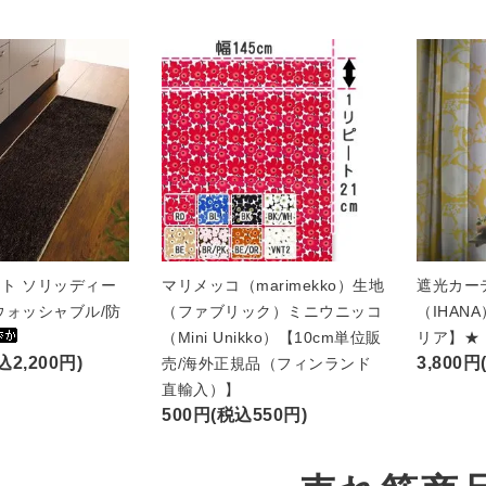
ト ソリッディー
マリメッコ（marimekko）生地
遮光カー
ウォッシャブル/防
（ファブリック）ミニウニッコ
（IHAN
（Mini Unikko）【10cm単位販
リア】★
込2,200円)
3,800円
売/海外正規品（フィンランド
直輸入）】
500円(税込550円)