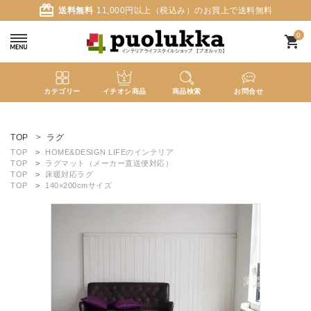
card_giftcard
送料無料
11,000円以上（税込み）のお買上で送料無料
0
shopping_cart
カテゴリー
イチオシ商品
商品検索
お問合せ
ACCOUNT MENU
ようこそ ゲスト 様
TOP
ラグ
TOP
HOME&DESIGN LIFEのインテリア
TOP
ラグマット（メーカー直送便対応）
meeting_room
person
ログイン
新規会員登録
TOP
床暖対応ラグ
TOP
140×200cmサイズ
search
新着商品
カテゴリーから探す