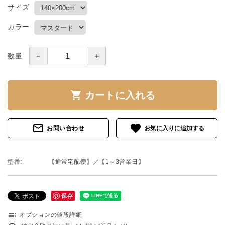
サイズ
カラー
－
＋
数量
shopping_cart
カートに入れる
mail_outline
favorite
お問い合わせ
型番:
【通常宅配便】／【1～3営業日】
保存
toc
オプションの値段詳細