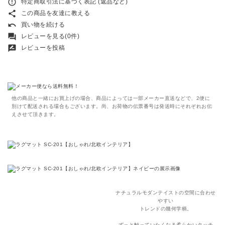
error_outline
特定商取引法に基づく表記 (返品など)
share
この商品を友達に教える
undo
買い物を続ける
forum
レビューを見る(0件)
rate_review
レビューを投稿
他の商品と一緒にお買上げの場合、商品によっては一部メーカー直送などで、2便に
別けて配送される場合もございます。尚、お荷物の伝票番号は発送時にそれぞれお伝
えさせて頂きます。
ナチュラルモダンテイストの空間に合わせ
やすい
トレンドの幾何学柄。
ずっと触っていたくなる柔らかいタッチ