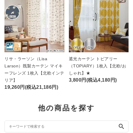
リサ・ラーソン（Lisa
遮光カーテン トピアリー
Larson）既製カーテン マイキ
（TOPIARY）1枚入【北欧/お
ーフレンズ 1枚入【北欧インテ
しゃれ】★
3,800円(税込4,180円)
リア】
19,260円(税込21,186円)
他の商品を探す
search