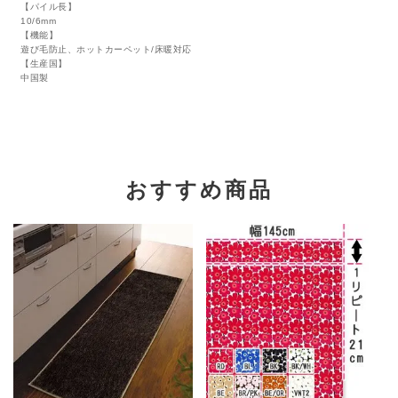
【パイル長】
10/6mm
【機能】
遊び毛防止、ホットカーペット/床暖対応
【生産国】
中国製
おすすめ商品