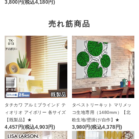
3,800円(税込4,180円)
売れ筋商品
タチカワ アルミブラインド テ
タペストリーキット マリメッ
ィオリオ アイボリー 各サイズ
コ生地専用（1480mm）【北
【既製品】★
欧生地/壁掛け/自作】★
4,457円(税込4,903円)
3,980円(税込4,378円)