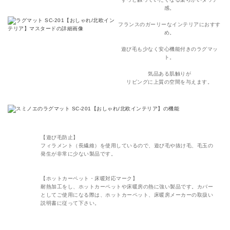
感。
フランスのガーリーなインテリアにおすす
め。
遊び毛も少なく安心機能付きのラグマッ
ト。
気品ある肌触りが
リビングに上質の空間を与えます。
【遊び毛防止】
フィラメント（長繊維）を使用しているので、遊び毛や抜け毛、毛玉の
発生が非常に少ない製品です。
【ホットカーペット・床暖対応マーク】
耐熱加工をし、ホットカーペットや床暖房の熱に強い製品です。カバー
としてご使用になる際は、ホットカーペット、床暖房メーカーの取扱い
説明書に従って下さい。