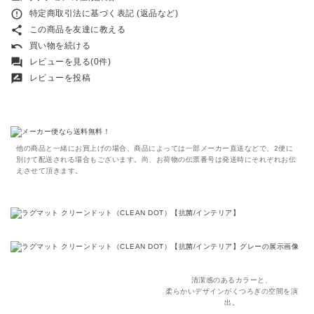
error_outline
特定商取引法に基づく表記 (返品など)
share
この商品を友達に教える
undo
買い物を続ける
forum
レビューを見る(0件)
rate_review
レビューを投稿
他の商品と一緒にお買上げの場合、商品によっては一部メーカー直送などで、2便に
別けて配送される場合もございます。尚、お荷物の伝票番号は発送時にそれぞれお伝
えさせて頂きます。
清潔感のあるカラーと、
柔らかいデザインがくつろぎの空間を演
出。