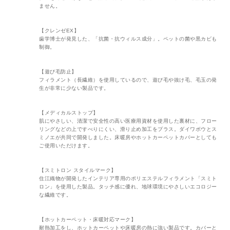
ません。
【クレンゼEX】
歯学博士が発見した、「抗菌・抗ウィルス成分」。ペットの菌や黒カビも
制御。
【遊び毛防止】
フィラメント（長繊維）を使用しているので、遊び毛や抜け毛、毛玉の発
生が非常に少ない製品です。
【メディカルストップ】
肌にやさしい、清潔で安全性の高い医療用資材を使用した裏材に、フロー
リングなどの上ですべりにくい、滑り止め加工をプラス。ダイワボウとス
ミノエが共同で開発しました。床暖房やホットカーペットカバーとしても
ご使用いただけます。
【スミトロン スタイルマーク】
住江織物が開発したインテリア専用のポリエステルフィラメント「スミト
ロン」を使用した製品。タッチ感に優れ、地球環境にやさしいエコロジー
な繊維です。
【ホットカーペット・床暖対応マーク】
耐熱加工をし、ホットカーペットや床暖房の熱に強い製品です。カバーと