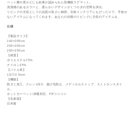
ペット菌や黒カビにも効果が認められた高機能ラグマット。
清潔感のあるカラーと、柔らかいデザインがくつろぎの空間を演出。
リビングの主役としての品質の良さに納得。北欧インテリアにもぴったりで、手放せ
ないアイテムになってくれます。あなたの自慢のリビングに主役のアイテムを。
仕様
【製品サイズ】
140×200cm
200×200cm
200×250cm
【材質】
ポリエステル75%
ナイロン25%
【パイル長】
13/7/2.5mm
【機能】
防ダニ加工、クレンゼEX、遊び毛防止、メディカルストップ、スミトロンスタイ
ル、
ホットカーペット/床暖対応、FIF☆☆☆☆
【生産国】
日本製