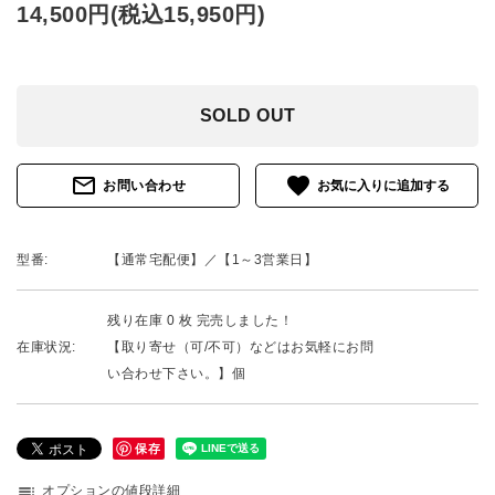
14,500円(税込15,950円)
SOLD OUT
mail_outline
favorite
お問い合わせ
型番:
【通常宅配便】／【1～3営業日】
残り在庫 0 枚 完売しました！
在庫状況:
【取り寄せ（可/不可）などはお気軽にお問
い合わせ下さい。】個
保存
toc
オプションの値段詳細