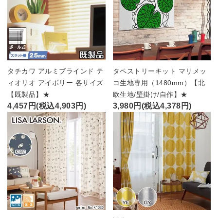
タチカワ アルミブラインド テ
タペストリーキット マリメッ
ィオリオ アイボリー 各サイズ
コ生地専用（1480mm）【北
【既製品】★
欧生地/壁掛け/自作】★
4,457円(税込4,903円)
3,980円(税込4,378円)