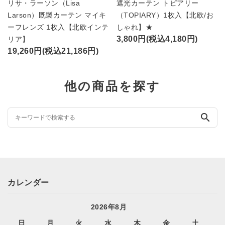
リサ・ラーソン（Lisa
遮光カーテン トピアリー
Larson）既製カーテン マイキ
（TOPIARY）1枚入【北欧/お
ーフレンズ 1枚入【北欧インテ
しゃれ】★
3,800円(税込4,180円)
リア】
19,260円(税込21,186円)
他の商品を探す
search
カレンダー
2026年8月
日
月
火
水
木
金
土