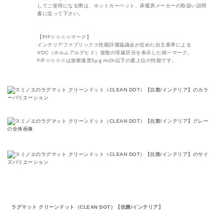
してご使用になる際は、ホットカーペット、床暖房メーカーの取扱い説明
書に従って下さい。
【FIF☆☆☆☆マーク】
インテリアファブリックス性能評価協議会が定めた自主基準による
VOC（ホルムアルデヒド）放散の等級区分を表示した統一マーク。
FIF☆☆☆☆は放散速度5μｇ/m2h以下の最上位の性能です。
ラグマット クリーンドット（CLEAN DOT）【抗菌/インテリア】