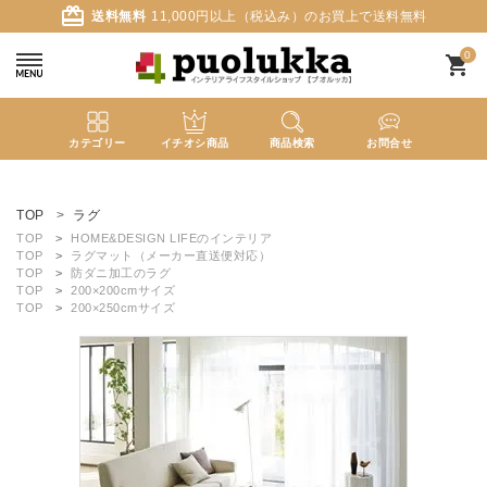
card_giftcard
送料無料
11,000円以上（税込み）のお買上で送料無料
0
shopping_cart
カテゴリー
イチオシ商品
商品検索
お問合せ
ACCOUNT MENU
ようこそ ゲスト 様
TOP
ラグ
TOP
HOME&DESIGN LIFEのインテリア
TOP
ラグマット（メーカー直送便対応）
meeting_room
person
ログイン
新規会員登録
TOP
防ダニ加工のラグ
TOP
200×200cmサイズ
TOP
200×250cmサイズ
search
新着商品
カテゴリーから探す