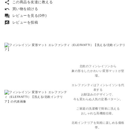
share
この商品を友達に教える
undo
買い物を続ける
forum
レビューを見る(0件)
rate_review
レビューを投稿
北欧のフィンレイソンから
象の形をしたかわいい変形マットが登
場。
エレファンティはフィンレイソンを代
表する
お馴染みのデザインで、
今も変わらぬ人気の定番パターン。
ご家庭の洗濯機で簡単に洗える
おしゃれな高機能仕様。
北欧インテリアを気軽に楽しめる価格
帯。