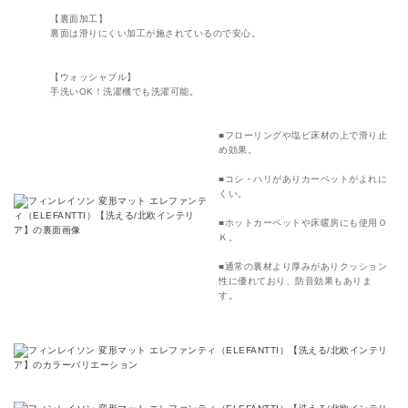
【裏面加工】
裏面は滑りにくい加工が施されているので安心。
【ウォッシャブル】
手洗いOK！洗濯機でも洗濯可能。
■フローリングや塩ビ床材の上で滑り止
め効果。
■コシ・ハリがありカーペットがよれに
くい。
■ホットカーペットや床暖房にも使用Ｏ
Ｋ。
■通常の裏材より厚みがありクッション
性に優れており、防音効果もありま
す。