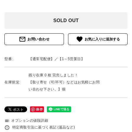
SOLD OUT
mail_outline
favorite
お問い合わせ
型番:
【通常宅配便】／【1～5営業日】
残り在庫 0 枚 完売しました！
在庫状況:
【取り寄せ（可/不可）などはお気軽にお問
い合わせ下さい。】個
保存
toc
オプションの値段詳細
error_outline
特定商取引法に基づく表記 (返品など)