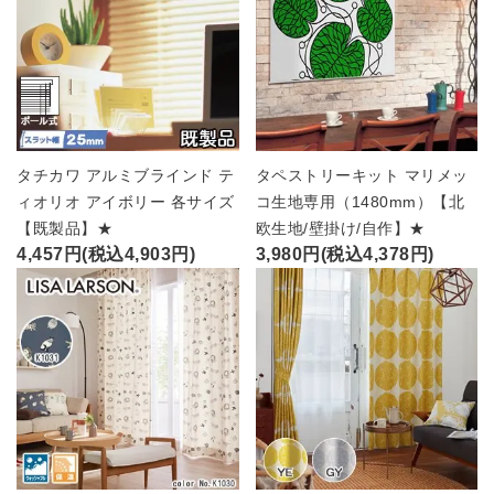
タチカワ アルミブラインド テ
タペストリーキット マリメッ
ィオリオ アイボリー 各サイズ
コ生地専用（1480mm）【北
【既製品】★
欧生地/壁掛け/自作】★
4,457円(税込4,903円)
3,980円(税込4,378円)