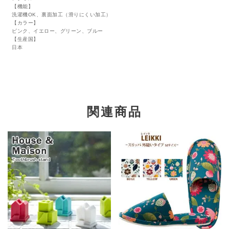
【機能】
洗濯機OK、裏面加工（滑りにくい加工）
【カラー】
ピンク、イエロー、グリーン、ブルー
【生産国】
日本
関連商品