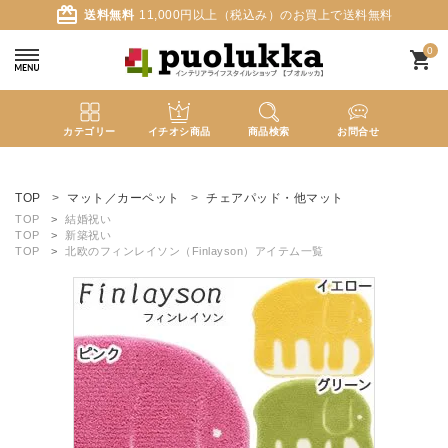
card_giftcard
送料無料
11,000円以上（税込み）のお買上で送料無料
0
shopping_cart
カテゴリー
イチオシ商品
商品検索
お問合せ
ACCOUNT MENU
ようこそ ゲスト 様
TOP
マット／カーペット
チェアパッド・他マット
TOP
結婚祝い
TOP
新築祝い
meeting_room
person
ログイン
新規会員登録
TOP
北欧のフィンレイソン（Finlayson）アイテム一覧
search
新着商品
カテゴリーから探す