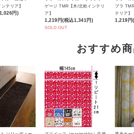
インテリア】
ゲージ TMR【木/北欧インテリ
ブラ TM
,026円)
ア】
テリア】
1,219円(税込1,341円)
1,219円
SOLD OUT
おすすめ商
ト ソリッディー
マリメッコ（marimekko）生地
遮光カー