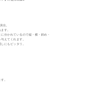
演出。
れます。
とに分かれているので縦・横・斜め・
を与えてくれます。
隠しにもピッタリ。
ます。