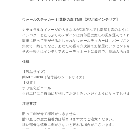
ウォールステッカー 針葉樹の森 TMR【木/北欧インテリア】
ナチュラルなイメージの大きな木が2本並んでお部屋を森のように
インパクトとたっぷりのデザインはお部屋に癒しの風を運んでく
簡単に貼って剥がせるおしゃれなウォールテッカーは、パーツご
集めて・離してなど、あなたの張り方次第でお部屋にアクセント
その手軽さはインテリアのコーディネートに最適で、壁紙の汚れ
仕様
【製品サイズ】
約60ｘ90cm（貼付前のシートサイズ）
【材質】
ポリ塩化ビニール
※施工時にご自由に配列してお楽しみいただくようになっており
注意事項
貼って剥がせて糊跡がつきません。
貼り直しの度に粘着力は弱まりますのでご注意ください。
細い部分は慎重に剥がさないと破れる場合がございます。