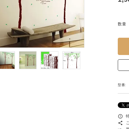
数量
型番:
特
error_outline
こ
share