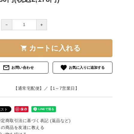
－
＋
カートに入れる
shopping_cart
mail_outline
favorite
お問い合わせ
【通常宅配便】／【1～7営業日】
保存
定商取引法に基づく表記 (返品など)
の商品を友達に教える