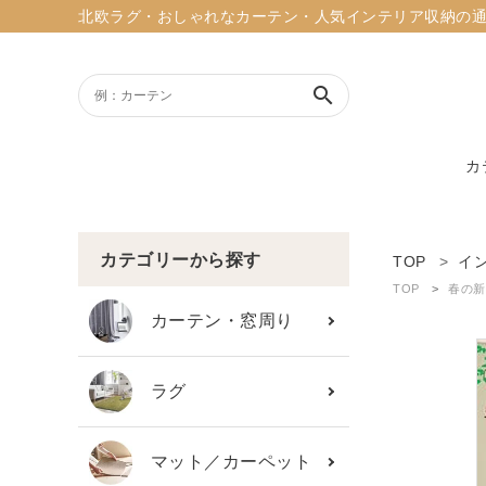
北欧ラグ・おしゃれなカーテン・人気インテリア収納の通販ショッ
search
カ
ACCOUNT MENU
ようこそ ゲスト 様
カテゴリーから探す
TOP
イ
TOP
春の新
meeting_room
person
ログイン
新規会員登録
カーテン・窓周り
search
ラグ
新着商品
マット／カーペット