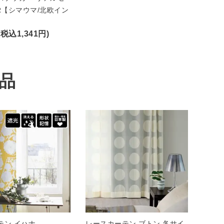
R【シマウマ/北欧イン
(税込1,341円)
品
テン イハナ
レースカーテン ブトン 各サイ