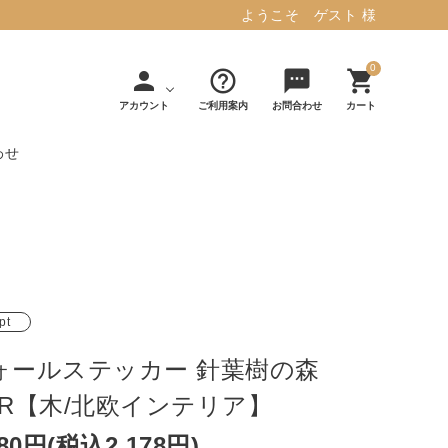
ようこそ ゲスト 様
0
person
help_outline
sms
shopping_cart
アカウント
ご利用案内
お問合わせ
カート
わせ
タフテッド ラグマット ミント
マット／カーペ
デコレ
フィンレイソ
インテリア用品
【春夏/洗える/人気】
ット
（DECOLE）
ン
毎日の暮らしに安心と快適を与え、生活
・ジ
アッシュコン
アドルノ
を楽しくしてくれるデザインラグ。
日用品
雑貨
pt
セプト
（adorno）
10,728円(税込11,801円)
ォールステッカー 針葉樹の森
MR【木/北欧インテリア】
詳しく見る
980円(税込2,178円)