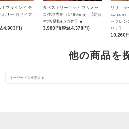
ルミブラインド テ
タペストリーキット マリメッ
リサ・ラー
イボリー 各サイズ
コ生地専用（1480mm）【北欧
Larso
★
生地/壁掛け/自作】★
ーフレン
込4,903円)
3,980円(税込4,378円)
リア】
19,260
他の商品を