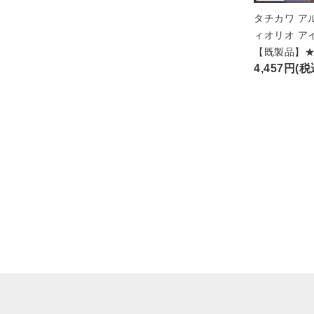
タチカワ ア
ィオリオ ア
【既製品】
4,457円(税