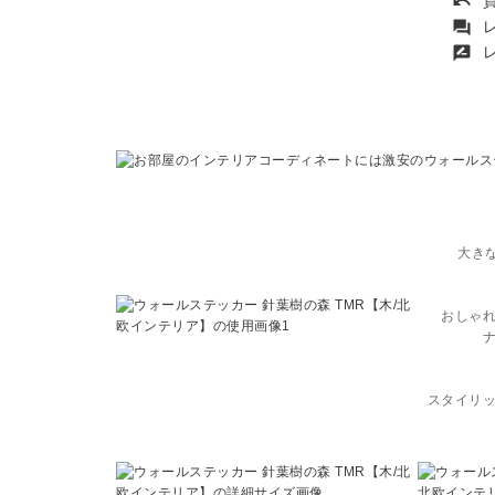
買
undo
レ
forum
レ
rate_review
大き
おしゃ
スタイリ