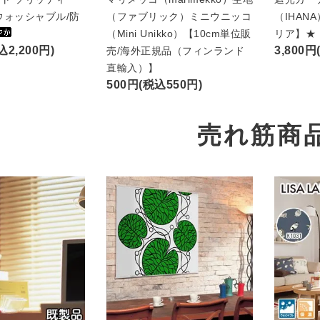
ウォッシャブル/防
（ファブリック）ミニウニッコ
（IHAN
（Mini Unikko）【10cm単位販
リア】★
込2,200円)
3,800円
売/海外正規品（フィンランド
直輸入）】
500円(税込550円)
売れ筋商