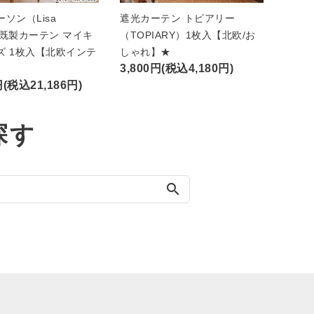
ソン（Lisa
遮光カーテン トピアリー
n）既製カーテン マイキ
（TOPIARY）1枚入【北欧/お
ズ 1枚入【北欧インテ
しゃれ】★
3,800円(税込4,180円)
円(税込21,186円)
探す
search