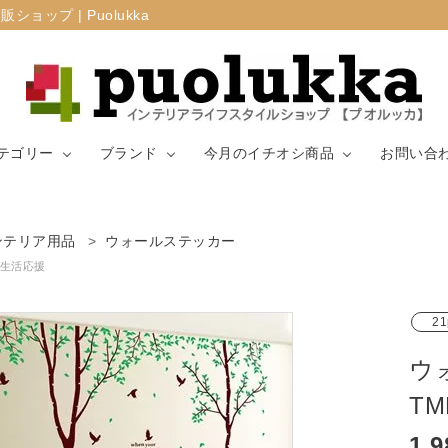
プ | Puolukka
テゴリー
ブランド
今月のイチオシ商品
お問い合
カーテン・窓周
ンテリア用品
ウォールステッカー
マリメッコ
ラグ
山崎実業
り
生活応援
生地（ファブリ
リサ・ラーソ
ジョセフ
キッチン用品
21
ック）
ン
ョセフ
ウ
T
1,