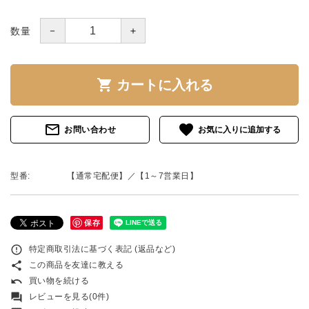
－
＋
数量
shopping_cart
カートに入れる
mail_outline
favorite
お問い合わせ
型番:
【通常宅配便】／【1～7営業日】
保存
error_outline
特定商取引法に基づく表記 (返品など)
share
この商品を友達に教える
undo
買い物を続ける
forum
レビューを見る(0件)