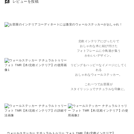
rate_review
レビューを投稿
北欧インテリアにぴったりで
おしゃれな木に結び付けた
フォトフレームに小鳥達が集う
かわいいデザイン。
リビングをハッピーなイメージにしてく
れる
おしゃれなウォールステッカー。
これ一つでお部屋が
スタイリッシュでナチュラルな印象に。
ウォールステッカー ナチュラルトゥリー フォト TMR【木/北欧インテリア】