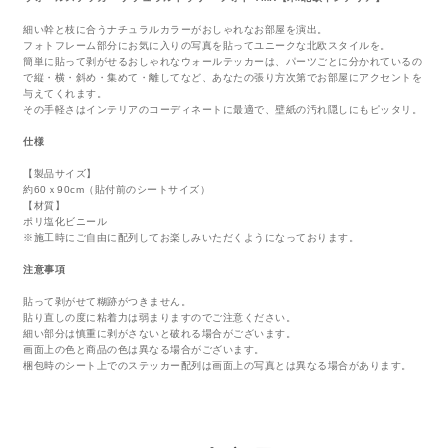
細い幹と枝に合うナチュラルカラーがおしゃれなお部屋を演出。
フォトフレーム部分にお気に入りの写真を貼ってユニークな北欧スタイルを。
簡単に貼って剥がせるおしゃれなウォールテッカーは、パーツごとに分かれているの
で縦・横・斜め・集めて・離してなど、あなたの張り方次第でお部屋にアクセントを
与えてくれます。
その手軽さはインテリアのコーディネートに最適で、壁紙の汚れ隠しにもピッタリ。
仕様
【製品サイズ】
約60ｘ90cm（貼付前のシートサイズ）
【材質】
ポリ塩化ビニール
※施工時にご自由に配列してお楽しみいただくようになっております。
注意事項
貼って剥がせて糊跡がつきません。
貼り直しの度に粘着力は弱まりますのでご注意ください。
細い部分は慎重に剥がさないと破れる場合がございます。
画面上の色と商品の色は異なる場合がございます。
梱包時のシート上でのステッカー配列は画面上の写真とは異なる場合があります。