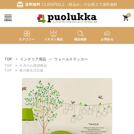
card_giftcard
送料無料
11,000円以上（税込み）のお買上で送料無料
0
shopping_cart
カテゴリー
イチオシ商品
商品検索
お問合せ
ACCOUNT MENU
ようこそ ゲスト 様
TOP
インテリア用品
ウォールステッカー
TOP
今月のお買得商品
TOP
春の新生活応援
meeting_room
person
ログイン
新規会員登録
search
新着商品
カテゴリーから探す